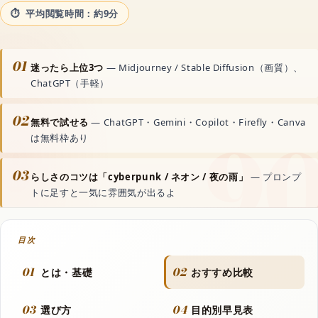
動画生成AI
平均閲覧時間：約9分
音声読み上げAI
01
迷ったら上位3つ
— Midjourney / Stable Diffusion（画質）、
ChatGPT（手軽）
文字起こしAI
02
無料で試せる
— ChatGPT・Gemini・Copilot・Firefly・Canva
は無料枠あり
音楽生成AI
03
らしさのコツは「cyberpunk / ネオン / 夜の雨」
— プロンプ
トに足すと一気に雰囲気が出るよ
資料・文書AI
ボーカルリムーバーAI
目次
01
02
とは・基礎
おすすめ比較
世界のAIアプリ
03
04
選び方
目的別早見表