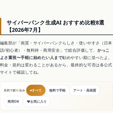
Switchおすすめソフト
サイバーパンク生成AI おすすめ比較8選
【2026年7月】
暮らし
編集部が「画質・サイバーパンクらしさ・使いやすさ（日本
不用品回収
語/初心者）・無料枠・商用安全」で総合評価して、
かっこ
よさ重視〜手軽に始めたい人まで
勧めやすい順に並べたよ。
ハウスクリーニング
料金・規約は変わることがあるから、最終的な可否は各公式
サイトで確認してね。
引越し
◉
すべて
無料で手軽
アート・高画質
目的で絞り込み
害虫・害獣駆除
♥
商用OK
お気に入り
買取