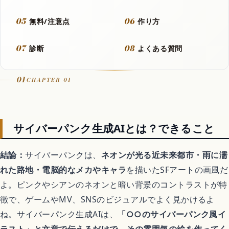
05
06
動画
無料/注意点
作り方
07
08
診断
よくある質問
フラッシュモブ
01
CHAPTER 01
Let It Go
音楽カバー動画
サイバーパンク生成AIとは？できること
結論：
サイバーパンクは、
ネオンが光る近未来都市・雨に濡
アニメ
れた路地・電脳的なメカやキャラ
を描いたSFアートの画風だ
よ。ピンクやシアンのネオンと暗い背景のコントラストが特
徴で、ゲームやMV、SNSのビジュアルでよく見かけるよ
歴代アニメランキング
ね。サイバーパンク生成AIは、
「○○のサイバーパンク風イ
ラスト」と文章で伝えるだけで、その雰囲気の絵を作ってく