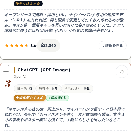
作り込み本命
商用利用
可（有料プランで原則可・規約確認）
サイトマップ
オープンソースで無料・商用もOK。サイバーパンク専用の追加モデ
日本語
ル（LoRA）を入れれば、同じ画風で安定してたくさん作れるのが強
△ 英語推奨
み。ネオン街・電脳キャラを思いどおりに突き詰めたい人に。ただし
本格的に使うにはPCの性能（GPU）や設定の知識が必要だよ。
おすすめ用途
最高画質・ネオンアート
4.6
👍
2,040
料金
無料(オープンソース)
ChatGPT（GPT Image）
無料枠
OpenAI
自前PC(GPU)なら完全無料で無制限。クラウド代行のみ費用
3
目安（円/月換算）
日本語
◎
無料枠
あり
指示の通り
得意
自前環境なら0円で無制限
編集部おすすめ
初心者OK
商用利用
可（モデルのライセンス確認）
「ネオンが光る夜の街、雨上がり、サイバーパンク風で」と日本語で
日本語
頼むだけ。会話で「もっとネオンを強く」など微調整も通る。文字入
○
りの看板やポスター調にも強くて、手軽にらしさを出したいならこ
れ。
おすすめ用途