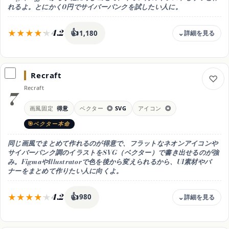
日本語
れるよ。とにかく0円でサイバーパンクを試したい人に。
◎
おすすめ用途
4.2
👍
1,180
商用・仕事で安全に
料金
完全無料
Recraft
無料枠
Recraft
Microsoftアカウントで完全無料。生成枠を使い切ると速度が落ちる
7
目安（円/月換算）
画風固定
得意
ベクター
◎ SVG
アイコン
◎
無料でDALL·E系のネオン絵が作れる(0円)
ベクター本命
商用利用
可（規約を確認）
同じ画風でまとめて作れるのが得意で、フラットなネオンアイコンや
日本語
サイバーパンク調のイラストを
SVG（ベクター）で書き出せる
のが強
◎
み。FigmaやIllustratorで色を後から変えられるから、UI素材やバ
ナーをまとめて作りたい人に向くよ。
おすすめ用途
無料でDALL·E系
4.2
👍
980
料金