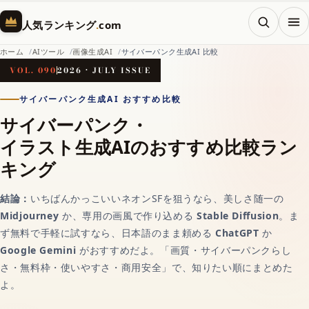
メニ
人気ランキング
.
com
ホーム
AIツール
画像生成AI
サイバーパンク生成AI 比較
VOL. 090
2026 · JULY ISSUE
ホーム
サイバーパンク生成AI おすすめ比較
サイバーパンク・
イラスト生成AIのおすすめ比較ラン
AI（人工知能）
キング
対話AIの記事一覧
結論：
いちばんかっこいいネオンSFを狙うなら、美しさ随一の
Midjourney
か、専用の画風で作り込める
Stable Diffusion
。ま
AIチャットおすすめ
ず無料で手軽に試すなら、日本語のまま頼める
ChatGPT
か
Google Gemini
がおすすめだよ。「画質・サイバーパンクらし
さ・無料枠・使いやすさ・商用安全」で、知りたい順にまとめた
画像生成AI
よ。