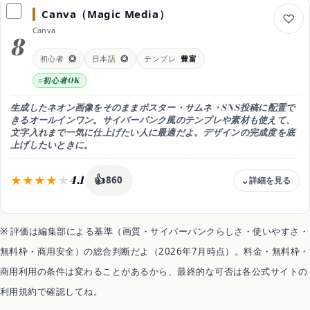
無料枠 / 有料 月12ドル〜
Canva（Magic Media）
無料枠
Canva
無料は1日数十枚・透かし・個人利用。SVG/商用は有料(月12ドル〜)
8
目安（円/月換算）
初心者
◎
日本語
◎
テンプレ
豊富
年払いなら実質月10ドル(約17%お得)
初心者OK
商用利用
有料プランで可（無料は個人利用）
生成したネオン画像をそのままポスター・サムネ・SNS投稿に配置で
日本語
きるオールインワン。サイバーパンク風のテンプレや素材も使えて、
○（UIは英語中心）
文字入れまで一気に仕上げたい人に最適だよ。デザインの完成度を底
上げしたいときに。
おすすめ用途
フラット・ベクター調のネオン
4.1
👍
860
料金
無料 / Pro 月1,180円
※ 評価は編集部による基準（画質・サイバーパンクらしさ・使いやすさ・
無料枠
無料枠・商用安全）の総合判断だよ（2026年7月時点）。料金・無料枠・
無料でMagic Mediaとテンプレが使える。解放はPro(月1,180円)
商用利用の条件は変わることがあるから、最終的な可否は各公式サイトの
目安（円/月換算）
年払いなら年8,300円＝実質月691円(約4割お得)
利用規約で確認してね。
商用利用