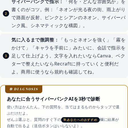
サイバーパンクで指示：
「何を・どんな雰囲気か」を
書くのがコツ。例：「ネオンが光る夜の街、雨上がり
で路面が反射、ピンクとシアンのネオン、サイバーパ
ンク風、シネマティックな構図」。
気に入るまで微調整：
「もっとネオンを強く」「霧を
かけて」「キャラを手前に」みたいに、会話で指示を
足して仕上げよう。文字を入れたいならCanva、ベク
ターで整えたいならRecraftに持っていくと便利だ
よ。商用に使うなら規約も確認してね。
あなたに合うサイバーパンクAIを3秒で診断
使い方はかんたん。下の質問を、当てはまるものからタップで選
ぶだけだよ。
ぜんぶ選ぶと、質問のすぐ下の
欄に結果が
あなたへのおすすめ
自動で出るよ（送信ボタンはいらないよ）。