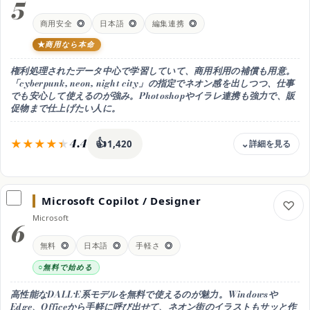
5
Pro(月2,900円)
商用安全
◎
日本語
◎
編集連携
◎
目安（円/月換算）
無料枠が広く実質0円で使える
商用なら本命
商用利用
権利処理されたデータ中心で学習していて、商用利用の補償も用意。
可（規約に準拠）
「cyberpunk, neon, night city」の指定でネオン感を出しつつ、仕事
日本語
でも安心して使えるのが強み。Photoshopやイラレ連携も強力で、販
◎ 高品質
促物まで仕上げたい人に。
おすすめ用途
無料で手軽に
4.4
👍
1,420
料金
無料枠 / Standard 月9.99ドル
Microsoft Copilot / Designer
無料枠
Microsoft
無料は毎月25クレジットまで。
6
商用安全に使うならStandard(月9.99ドル)
無料
◎
日本語
◎
手軽さ
◎
目安（円/月換算）
商用補償つきで月9.99ドル(2,000クレジット)
無料で始める
商用利用
高性能なDALL·E系モデルを無料で使えるのが魅力。Windowsや
◎ 安心（補償あり）
Edge、Officeから手軽に呼び出せて、ネオン街のイラストもサッと作