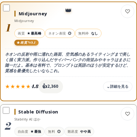
Midjourney
処分・回収
Midjourney
1
画質
★最高峰
ネオン表現
◎
無料枠
なし
暮らしの代行サービス
画質NO.1
ネオンの反射や雨に濡れた路面、空気感のあるライティングまで美し
く描く実力派。作り込んだサイバーパンクの街並みやキャラはまさに
コスメ・美容
随一だよ。基本は有料で、プロンプトは英語のほうが安定するけど、
質感を最優先したいならこれ。
ドライヤー
4.8
👍
2,360
料金
シャンプー
月10ドル〜(無料枠なし)
Stable Diffusion
無料枠
Stability AI ほか
無料枠はなく有料プラン(月10ドル〜・年払い月8ドル)が必要
2
スキンケア
目安（円/月換算）
自由度
★最強
無料
◎
難易度
やや高
年払いなら実質月8ドル(20%お得)