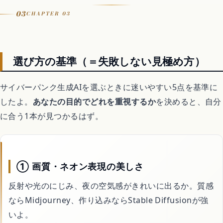
可（素材の規約に注意）
03
CHAPTER 03
日本語
◎
おすすめ用途
ポスター・SNSの仕上げ
選び方の基準（＝失敗しない見極め方）
サイバーパンク生成AIを選ぶときに迷いやすい5点を基準に
したよ。
あなたの目的でどれを重視するか
を決めると、自分
に合う1本が見つかるはず。
① 画質・ネオン表現の美しさ
反射や光のにじみ、夜の空気感がきれいに出るか。質感
ならMidjourney、作り込みならStable Diffusionが強
いよ。