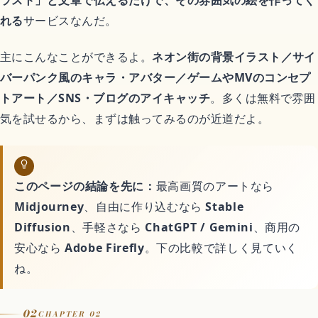
アニメ映画
れる
サービスなんだ。
異世界転生アニメ
主にこんなことができるよ。
ネオン街の背景イラスト／サイ
バーパンク風のキャラ・アバター／ゲームやMVのコンセプ
恋愛アニメ
トアート／SNS・ブログのアイキャッチ
。多くは無料で雰囲
気を試せるから、まずは触ってみるのが近道だよ。
平成アニメ名作
完結済みアニメ
このページの結論を先に：
最高画質のアートなら
Midjourney
、自由に作り込むなら
Stable
Diffusion
、手軽さなら
ChatGPT / Gemini
、商用の
どんでん返しアニメ
安心なら
Adobe Firefly
。下の比較で詳しく見ていく
ね。
ゲーム
02
CHAPTER 02