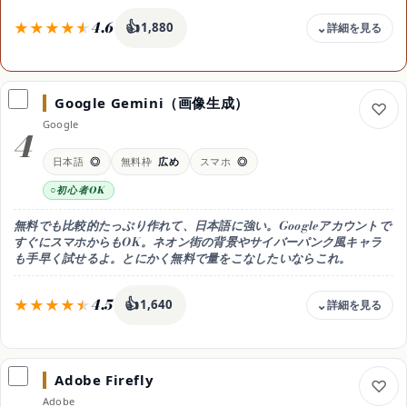
自由度・専用の画風
4.6
👍
1,880
料金
無料 / Plus 月20ドル
Google Gemini（画像生成）
無料枠
Google
無料でも生成を試せるが回数に上限。
4
たっぷり作るならPlus(月20ドル)
日本語
◎
無料枠
広め
スマホ
◎
目安（円/月換算）
Plusは年払いでも割引なし。無料枠だけなら0円
初心者OK
商用利用
無料でも比較的たっぷり作れて、日本語に強い。Googleアカウントで
可（規約に準拠）
すぐにスマホからもOK。ネオン街の背景やサイバーパンク風キャラ
日本語
も手早く試せるよ。とにかく無料で量をこなしたいならこれ。
◎ 高品質
おすすめ用途
4.5
👍
1,640
手軽・初心者最適
料金
無料 / Google AI Pro 月2,900円
Adobe Firefly
無料枠
Adobe
無料枠が広く毎日たくさん作れる。高度な生成はGoogle AI