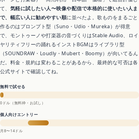
コスメ・美容
て、
気軽に試したい人〜映像や配信で本格的に使いたい人ま
で、幅広い人に勧めやすい順
に並べたよ。歌ものをまるごと
ドライヤー
作るのはプロンプト型（Suno・Udio・Mureka）が得意
で、モントゥーノや打楽器の音づくりはStable Audio、ロイ
ヤリティフリーの踊れるインストBGMはライブラリ型
日焼け止め
（SOUNDRAW・Loudly・Mubert・Boomy）が向いてるん
だ。料金・規約は変わることがあるから、最終的な可否は各
シャンプー
公式サイトで確認してね。
スキンケア
無料で試せる
0ドル（無料枠・お試し）
サイトマップ
個人向けエントリー
月8〜14ドル