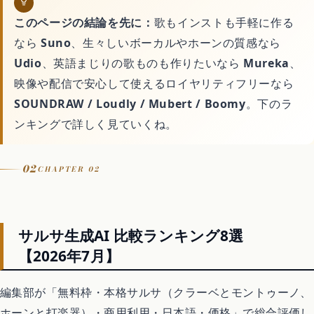
このページの結論を先に：
歌もインストも手軽に作る
害虫・害獣駆除
なら
Suno
、生々しいボーカルやホーンの質感なら
Udio
、英語まじりの歌ものも作りたいなら
Mureka
、
映像や配信で安心して使えるロイヤリティフリーなら
庭・外構
SOUNDRAW / Loudly / Mubert / Boomy
。下のラ
ンキングで詳しく見ていくね。
買取
02
CHAPTER 02
処分・回収
車・バイク・自転車
サルサ生成AI 比較ランキング8選
【2026年7月】
暮らしの代行サービス
編集部が「無料枠・本格サルサ（クラーベとモントゥーノ、
ホーンと打楽器）・商用利用・日本語・価格」で総合評価し