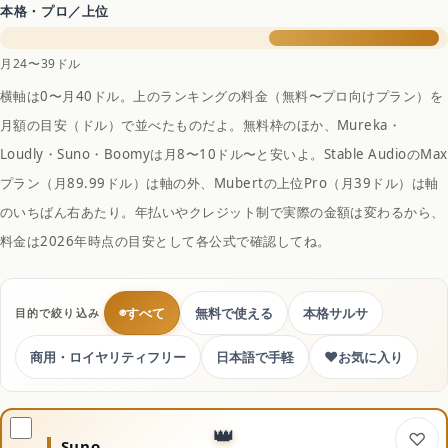
本格・プロ／上位
月24〜39ドル
横軸は0〜月40ドル。上のランキングの料金（無料〜プロ向けプラン）を
月額の目安（ドル）で並べたものだよ。無料枠のほか、Mureka・
Loudly・Suno・Boomyは月8〜10ドル〜と安いよ。Stable AudioのMax
プラン（月89.99ドル）は軸の外、Mubertの上位Pro（月39ドル）は軸
のいちばん右あたり。年払いやクレジット制で実際の金額は変わるから、
料金は2026年時点の目安として各公式で確認してね。
◉
すべて
無料で使える
本格サルサ
目的で絞り込み
♥
商用・ロイヤリティフリー
日本語で手軽
お気に入り
Suno