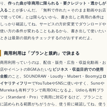
り、
作った曲が非商用に限られる・要クレジット・透かしが
入る
ことが多いんだ。「無料で作れた＝そのまま動画やお店
で使ってOK」とは限らないから、書き出しと商用の条件は
しっかり確認してね。サービスの方針変更でダウンロードや
使い方の条件が変わることもあるから、書き出して使いたい
ときは最新の規約をチェックするのがおすすめだよ。
商用利用は「プランと規約」で決まる
商用利用っていうのは、配信・販売・広告・収益化動画・お
店やイベントのBGMみたいな
ビジネス・収益目的での使用
全般
のこと。SOUNDRAW・Loudly・Mubert・Boomyは
ロ
イヤリティフリー
でYouTubeやSNSに使いやすく、Sunoや
Murekaも有料プランで商用OKになるよ。Udioも有料プラ
ン（Standard・Pro）で商用に対応するけど、プランごと
に認められる範囲がちがうから、使う前に確認してね。使う