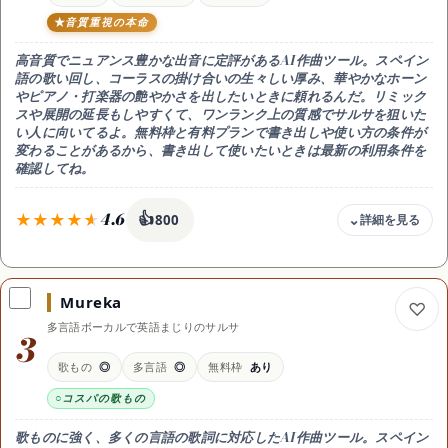
商用利用
音質重視の本命
可（Pro以上の有料プラン）
日本語
高音質でニュアンス豊かな出音に定評があるAI作曲ツール。スペイン
語の歌い回し、コーラスの掛け合いの生々しい厚み、華やかなホーン
◎ 日本語の入力・UIに対応
やピアノ・打楽器の艶やかさを出したいときに頼れるんだ。リミック
得意なこと
スや展開の延長もしやすくて、ワンランク上の質感でサルサを狙いた
クラーベの効いたサルサの歌ものを展開ごとまるごと生成
い人に向いてるよ。無料枠と有料プランで書き出しや使い方の条件が
変わることがあるから、書き出して使いたいときは最新の利用条件を
おすすめ用途
確認してね。
サルサを言葉でまるごと作る
4.6
👍
800
料金
無料 / Standard 月10ドル / Pro 月30ドル(年払い月24ドル)
Mureka
無料枠
多言語ボーカルで英語まじりのサルサ
無料は1日ごとのクレジットでお試し(生成物は商用不可)。有料の
3
Standard(月10ドル)・Pro(月30ドル・年払い月24ドル)は商用に対応
(プランごとの範囲は公式で要確認)
歌もの
◎
多言語
◎
無料枠
あり
商用利用
コスパの歌もの
可（有料プラン・範囲は要確認）
日本語
歌ものに強く、多くの言語の歌詞に対応したAI作曲ツール。スペイン