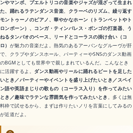
恋愛アニメ
ンやマンボ、プエルトリコの音楽やジャズが混ざって生まれ
た、踊れるラテンダンス音楽
。
クラーベのリズム、繰り返す
モントゥーノのピアノ、華やかなホーン（トランペットやト
ゲーム
ロンボーン）、コンガ・ティンバレス・ボンゴの打楽器、う
ねるタンバオのベース、リードとコーラスの掛け合い（コ
ロ）
が魅力の音楽だよ。熱気のあるアーバンなグルーヴが肝
Switchおすすめソフト
で、クラブやダンスホール、パーティーやSNSのダンス動画
のBGMとしても世界中で親しまれているんだ。こんなとき
に活躍するよ。
ダンス動画やリールに踊れるビートを足した
暮らし
いとき／パーティーやイベントを盛り上げたいとき／スペイ
ン語や英語まじりの歌もの（コーラス入り）を作ってみたい
不用品回収
とき／趣味でラテンな雰囲気を作ってみたいとき
。多くは無
料枠で試せるから、まずは作りたいノリを言葉にしてみるの
ハウスクリーニング
が近道だよ。
引越し