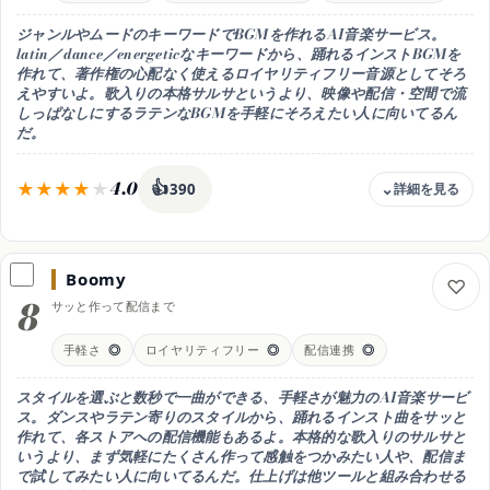
商用利用
可（有料プラン・ロイヤリティフリー）
ジャンルやムードのキーワードでBGMを作れるAI音楽サービス。
latin／dance／energeticなキーワードから、踊れるインストBGMを
日本語
作れて、著作権の心配なく使えるロイヤリティフリー音源としてそろ
△ UIは英語中心
えやすいよ。歌入りの本格サルサというより、映像や配信・空間で流
得意なこと
しっぱなしにするラテンなBGMを手軽にそろえたい人に向いてるん
だ。
ラテンのロイヤリティフリー・ループ／BGM素材の生成と配信
おすすめ用途
ラテンの素材をそろえて配信まで
4.0
👍
390
料金
無料(月25曲) / Creator 月14ドル(年払い月11.69ドル) / Pro 月39ドル
(年払い月32.49ドル)
Boomy
8
無料枠
サッと作って配信まで
無料は月25曲までのダウンロードでお試し(要クレジット)。商用や多
くの書き出しはCreator(月14ドル・年払い月11.69ドル)以上、上位は
手軽さ
◎
ロイヤリティフリー
◎
配信連携
◎
Pro(月39ドル・年払い月32.49ドル)
商用利用
スタイルを選ぶと数秒で一曲ができる、手軽さが魅力のAI音楽サービ
可（有料プラン・ロイヤリティフリー）
ス。ダンスやラテン寄りのスタイルから、踊れるインスト曲をサッと
作れて、各ストアへの配信機能もあるよ。本格的な歌入りのサルサと
日本語
いうより、まず気軽にたくさん作って感触をつかみたい人や、配信ま
△ UIは英語中心
で試してみたい人に向いてるんだ。仕上げは他ツールと組み合わせる