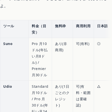
よ。
ツール
料金（目
無料枠
商用利用
日本語
安）
Suno
Pro 月10
あり(非
可(有料)
◎
ドル(年払
商用)
い月8ド
ル) /
Premier
月30ドル
Udio
Standard
あり(1日
可(有
△
月10ドル
ごとのク
料・範囲
/ Pro 月
レジッ
は要確
30ドル(年
ト)
認)
払い月24