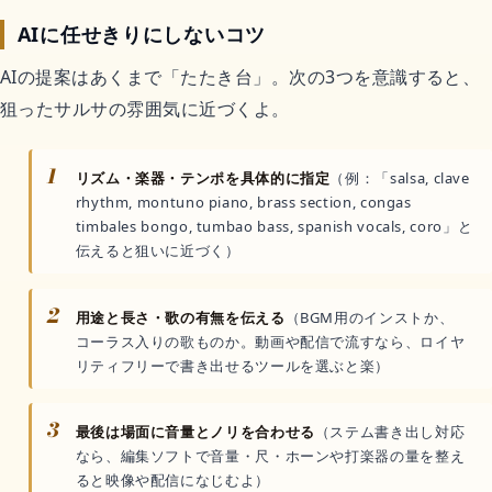
AIに任せきりにしないコツ
AIの提案はあくまで「たたき台」。次の3つを意識すると、
狙ったサルサの雰囲気に近づくよ。
1
リズム・楽器・テンポを具体的に指定
（例：「salsa, clave
rhythm, montuno piano, brass section, congas
timbales bongo, tumbao bass, spanish vocals, coro」と
伝えると狙いに近づく）
2
用途と長さ・歌の有無を伝える
（BGM用のインストか、
コーラス入りの歌ものか。動画や配信で流すなら、ロイヤ
リティフリーで書き出せるツールを選ぶと楽）
3
最後は場面に音量とノリを合わせる
（ステム書き出し対応
なら、編集ソフトで音量・尺・ホーンや打楽器の量を整え
ると映像や配信になじむよ）