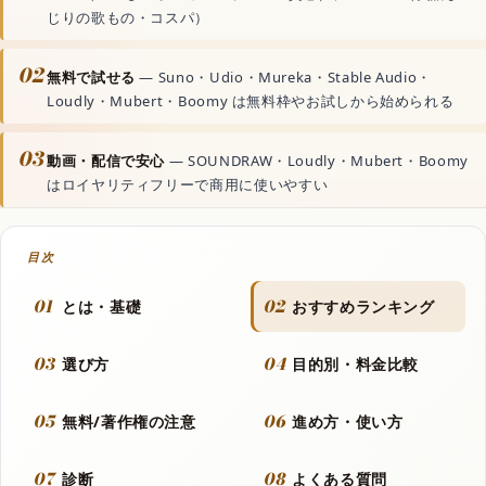
動画生成AI
じりの歌もの・コスパ）
02
無料で試せる
— Suno・Udio・Mureka・Stable Audio・
音声読み上げAI
Loudly・Mubert・Boomy は無料枠やお試しから始められる
03
文字起こしAI
動画・配信で安心
— SOUNDRAW・Loudly・Mubert・Boomy
はロイヤリティフリーで商用に使いやすい
音楽生成AI
目次
資料・文書AI
01
02
とは・基礎
おすすめランキング
03
04
選び方
目的別・料金比較
動画
05
06
無料/著作権の注意
進め方・使い方
フラッシュモブ
07
08
診断
よくある質問