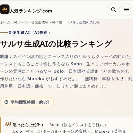
メニ
人気ランキング
.
com
ホーム
AIツール
音楽生成AI（AI作曲）
サルサ生成AIの比較
音楽生成AI（AI作曲）
ホーム
サルサ生成AIの比較ランキング
結論：
スペイン語の歌とコーラス入りのサルサもクラーベの効いた
AI（人工知能）
インストもまるごと手軽に作るなら
Suno
、生々しいボーカルやホ
ーンの質感にこだわるなら
Udio
、日本語や英語まじりの歌ものも
作りたいなら
Mureka
がおすすめだよ。「無料枠・本格サルサ・商
対話AIの記事一覧
用利用・日本語・価格」で、知りたい順にまとめたよ。
AIチャットおすすめ
平均閲覧時間：約8分
画像生成AI
01
迷ったら上位3つ
— Suno（歌もインストも手軽に）、
Udio（生々しいボーカル・ホーンの質感）、Mureka（英語ま