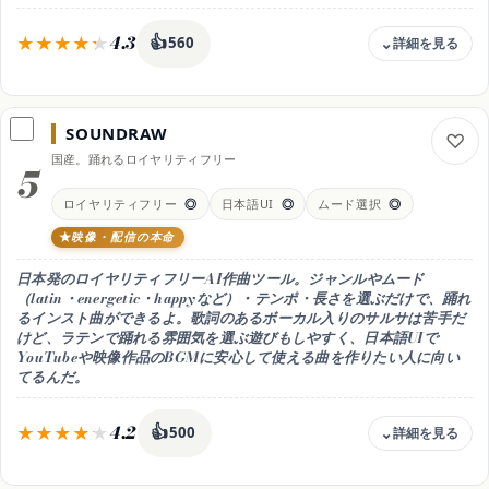
4.3
👍
560
料金
無料 / Pro 月11.99ドル / Studio 月29.99ドル / Max 月89.99ドル
SOUNDRAW
無料枠
国産。踊れるロイヤリティフリー
無料でも生成を試せる（生成物は非商用）。商用利用や高品質な書き
5
出し・ステムはPro(月11.99ドル)以上、上位はStudio(月29.99ドル)・
Max(月89.99ドル)
ロイヤリティフリー
◎
日本語UI
◎
ムード選択
◎
商用利用
映像・配信の本命
可（有料プラン）
日本発のロイヤリティフリーAI作曲ツール。ジャンルやムード
日本語
（latin・energetic・happyなど）・テンポ・長さを選ぶだけで、踊れ
△ UIは英語中心
るインスト曲ができるよ。歌詞のあるボーカル入りのサルサは苦手だ
得意なこと
けど、ラテンで踊れる雰囲気を選ぶ遊びもしやすく、日本語UIで
モントゥーノや打楽器・ホーンのラテンな音を高音質に生成
YouTubeや映像作品のBGMに安心して使える曲を作りたい人に向い
てるんだ。
おすすめ用途
モントゥーノや打楽器の音づくりのインスト制作
4.2
👍
500
料金