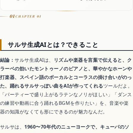
Let It Go
01
CHAPTER 01
音楽カバー動画
サルサ生成AIとは？できること
アニメ
結論：
サルサ生成AIは、
リズムや楽器を言葉で伝えると、ク
ラーベの効いたモントゥーノのピアノと、華やかなホーンや
打楽器、スペイン語のボーカルとコーラスの掛け合いがのっ
歴代アニメランキング
た、踊れるサルサっぽい曲をAIが作ってくれる
ツールだよ。
「パーティーで盛り上がるラテンなノリがほしい」「ダンス
アニメ映画
の練習や動画に合う踊れるBGMを作りたい」を、音楽や楽
器の知識がなくても形にできるのが魅力なんだ。
異世界転生アニメ
サルサは、
1960〜70年代のニューヨークで、キューバのソ