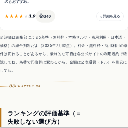
得意なこと
のもおすすめ。
キーワードで作るラテンのロイヤリティフリーBGM
おすすめ用途
3.9
👍
340
映像・配信で流しっぱなしの踊れるBGM
料金
無料(5曲まで保存) / Creator 月9.99ドル / Pro 月29.99ドル
※ 評価は編集部による5基準（無料枠・本格サルサ・商用利用・日本語・
無料枠
価格）の総合判断だよ（2026年7月時点）。料金・無料枠・商用利用の条
無料は5曲まで保存できてお試し可。多くの保存・ダウンロードや配信
はCreator(月9.99ドル)以上、上位はPro(月29.99ドル)
件は変わることがあるから、最終的な可否は各公式サイトの利用規約で確
商用利用
認してね。為替で円換算は変わるから、金額は公表通貨（ドル）を目安に
可（有料プラン・ロイヤリティフリー）
してね。
日本語
△ UIは英語中心
03
得意なこと
CHAPTER 03
スタイル選択で手軽に作って配信まで
おすすめ用途
サッと作って配信まで試したい
ランキングの評価基準（＝
失敗しない選び方）