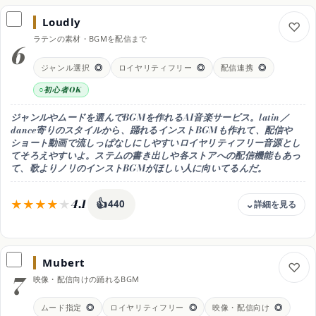
編集は無料 / Creator 月11.04ドル(年払い) / Artist 月19.49〜32.49ド
ル
Loudly
無料枠
ラテンの素材・BGMを配信まで
6
編集画面でトラックづくりは試せるが、ダウンロード・商用利用は有
料。Creator(年払い月11.04ドル)からロイヤリティフリーでDL可
ジャンル選択
◎
ロイヤリティフリー
◎
配信連携
◎
商用利用
初心者OK
可（有料プラン・ロイヤリティフリー）
日本語
ジャンルやムードを選んでBGMを作れるAI音楽サービス。latin／
◎ 国産・日本語UI
dance寄りのスタイルから、踊れるインストBGMも作れて、配信や
ショート動画で流しっぱなしにしやすいロイヤリティフリー音源とし
得意なこと
てそろえやすいよ。ステムの書き出しや各ストアへの配信機能もあっ
ムードで作るロイヤリティフリーの踊れるインストBGM
て、歌よりノリのインストBGMがほしい人に向いてるんだ。
おすすめ用途
映像・配信で使うロイヤリティフリーの踊れるBGM
4.1
👍
440
料金
無料 / Personal 月10ドル(年払い月8ドル) / Pro 月24ドル(年払い)
Mubert
無料枠
7
映像・配信向けの踊れるBGM
無料でも作成を試せる。多くのダウンロードや商用ライセンス・配信
はPersonal(月10ドル・年払い月8ドル)以上、上位はPro(月24ドル・
年払い)
ムード指定
◎
ロイヤリティフリー
◎
映像・配信向け
◎