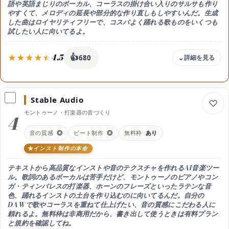
△ UIは英語中心(日本語プロンプトは概ねOK)
語や英語まじりのボーカル、コーラスの掛け合い入りのサルサも作り
やすくて、メロディの延長や部分的な作り直しもしやすいんだ。生成
得意なこと
した曲はロイヤリティフリーで、コスパよく踊れる歌ものをいくつも
ボーカルとホーンの質感が生々しいサルサ生成
試したい人に向いてるよ。
おすすめ用途
生々しいボーカルとホーンの質感で作り込む
4.5
👍
680
料金
無料お試し / Basic 月8ドル(年96ドル) / Pro 月24ドル(年288ドル)
Stable Audio
無料枠
モントゥーノ・打楽器の音づくり
無料でお試しできて、商用ライセンスや多くの生成枠はBasic(月8ド
4
ル・年96ドル)から。さらに多い枠とステム書き出しはPro(月24ド
ル・年288ドル)
音の質感
◎
ビート制作
◎
無料枠
あり
商用利用
インスト制作の本命
可（Basic以上・ロイヤリティフリー）
テキストから高品質なインストや音のテクスチャを作れるAI音楽ツー
日本語
ル。歌詞のあるボーカルは苦手だけど、モントゥーノのピアノやコン
◎ 日本語の歌詞にも対応
ガ・ティンバレスの打楽器、ホーンのフレーズといったラテンな音
得意なこと
色、踊れるインストの土台を作り込むのに向いてるんだ。自分の
多言語ボーカルのコーラス入りサルサ・歌もの生成
DAWで歌やコーラスを重ねて仕上げたい、音の質感にこだわる人に
頼れるよ。無料枠は非商用だから、書き出して使うときは有料プラン
おすすめ用途
と規約を確認してね。
コスパよく英語まじりの歌ものを作る