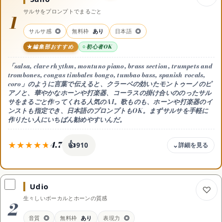
サルサをプロンプトでまるごと
1
サルサ感
◎
無料枠
あり
日本語
◎
編集部おすすめ
初心者OK
「salsa, clave rhythm, montuno piano, brass section, trumpets and
trombones, congas timbales bongo, tumbao bass, spanish vocals,
coro」のように言葉で伝えると、クラーベの効いたモントゥーノのピ
アノと、華やかなホーンや打楽器、コーラスの掛け合いののったサル
サをまるごと作ってくれる人気のAI。歌ものも、ホーンや打楽器のイ
ンストも指定でき、日本語のプロンプトもOK。まずサルサを手軽に
作りたい人にいちばん勧めやすいんだ。
4.7
👍
910
料金
無料 / Pro 月10ドル(年払い月8ドル) / Premier 月30ドル(年払い月24
ドル)
Udio
無料枠
生々しいボーカルとホーンの質感
2
無料は毎日のクレジットでお試し(生成物は非商用)。商用利用や本格
的な書き出しはPro(月10ドル・年払い月8ドル)以上
音質
◎
無料枠
あり
表現力
◎