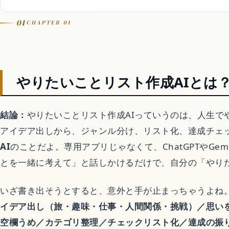
01
CHAPTER 01
動画
フラッシュモブ
やりたいことリスト作成AIとは
Let It Go
結論：
やりたいことリスト作成AIっていうのは、人生で
音楽カバー動画
アイデア出しから、ジャンル分け、リスト化、達成チェ
AI
のことだよ。専用アプリじゃなくて、ChatGPTやGem
とを一緒に考えて」と話しかけるだけで、自分の「やり
アニメ
いざ書き出そうとすると、意外と手が止まっちゃうよね。
歴代アニメランキン
イデア出し（旅・趣味・仕事・人間関係・挑戦）／思いを
空欄うめ／カテゴリ整理／チェックリスト化／達成の振