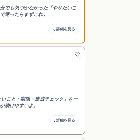
分でも気づかなかった「やりたいこ
で迷ったらまずこれ。
ス
商用・著作権
アイデア出し
可
トの作成
（個人のリスト用途は問題
なし）
りたいこと・期限・達成チェック」を一
が続けやすいよ。
商用・著作権
＋
可