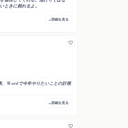
いときに頼れるよ。
商用・著作権
可
たいこと」
（個人のリスト用途は問題
なし）
表、Wordで今年やりたいことの計画
商用・著作権
rdでやりたいこ
可（社内規定に従う）
間計画