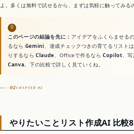
アニメ映画
よ。多くは無料で試せるから、まずは気軽に触ってみる
異世界転生アニメ
このページの結論を先に：
アイデアをふくらませる
恋愛アニメ
るなら
Gemini
、達成チェックつきの育てるリスト
りするなら
Claude
、Officeで作るなら
Copilot
、写
平成アニメ名作
Canva
。下の比較で詳しく見ていくね。
完結済みアニメ
02
CHAPTER 02
どんでん返しアニメ
やりたいことリスト作成AI 比較8
ゲーム