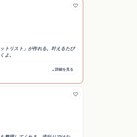
ートで一覧管
（個人のリスト用途は問題
なし）
ットリスト」が作れる。叶えるたび
くよ。
商用・著作権
つきの
可
ト」管理
（個人のリスト用途は問題
なし）
を整理してくれる。流行りではな