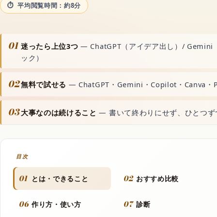
平均閲覧時間：約8分
動画生成AI
音声読み上げAI
01
迷ったら上位3つ
— ChatGPT（アイデア出し）/ Gemini
ック）
文字起こしAI
02
無料で試せる
— ChatGPT・Gemini・Copilot・Canva・
音楽生成AI
03
大事なのは続けること
— 書いて終わりにせず、ひとつず
資料・文書AI
目次
ボーカルリムーバーA
01
02
とは・できること
おすすめ比較
世界のAIアプリ
06
07
作り方・使い方
診断