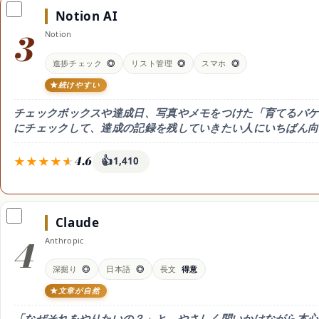
月2,900円
り使える。
スプレッドシ
Notion AI
高度な連携はGoogle AI
理
Pro(月2,900円)
3
Notion
サイトマップ
日本語
向いている人
◎ 高品質
表でリストを管理して見返
進捗チェック
◎
リスト管理
◎
スマホ
◎
したい人
続けやすい
チェックボックスや達成日、写真やメモをつけた「育てるバケ
にチェックして、達成の記録を残していきたい人にいちばん向
4.6
👍
1,410
料金
無料枠
得意なこと
無料(AIは試用) / Business
無料でもページ作成はOK
達成チェック
月20ドル(1人)
。
「育てるリス
Claude
AIを無制限に使うならBusi
ness(1人 月20ドル)
4
Anthropic
日本語
向いている人
◎
叶えた数をチェックして記
深掘り
◎
日本語
◎
長文
得意
録したい人
文章が自然
「なぜそれをやりたいの？」と、やさしく問いかけながら本心