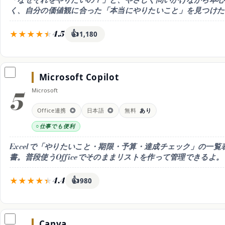
く、自分の価値観に合った「本当にやりたいこと」を見つけた
4.5
👍
1,180
料金
無料枠
得意なこと
無料 / Pro 月20ドル
無料でも使えて回数制限あ
価値観から
(年払い月17ドル)
り。
「本当にやり
Microsoft Copilot
たっぷり使うならPro(月20
を深掘り
ドル/年払い月17ドル)
5
Microsoft
日本語
向いている人
◎ 自然な文章
自分の本心をじっくり整理
Office連携
◎
日本語
◎
無料
あり
したい人
仕事でも便利
Excelで「やりたいこと・期限・予算・達成チェック」の一覧
書。普段使うOfficeでそのままリストを作って管理できるよ。
4.4
👍
980
料金
無料枠
得意なこと
無料 / Microsoft 365
無料のCopilotでも下書き
Excel/Wo
Premium 月3,200円
はOK。
とリスト・年
Canva
Word/Excel連携はMicros