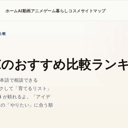
ホーム
AI
動画
アニメ
ゲーム
暮らし
コスメ
サイトマップ
比較
Iのおすすめ比較ラン
日本語で相談できる
クして「育てるリスト」
i
が頼れるよ。「アイデ
たの「やりたい」に合う順