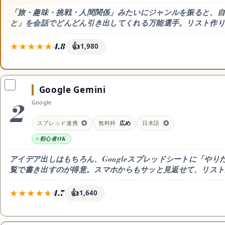
買取
「旅・趣味・挑戦・人間関係」みたいにジャンルを振ると、自
と」を会話でどんどん引き出してくれる万能選手。リスト作り
処分・回収
4.8
👍
1,980
暮らしの代行サービ
料金
無料枠
得意なこと
無料 / Go 月8ドル / Plus
無料でも十分試せて回数に
ジャンル別の
月20ドル
上限。安いGo(月8ドル)
・100個リス
Google Gemini
や高性能なPlus(月20ドル)
もあるよ
2
Google
コスメ・美容
日本語
向いている人
◎ 高品質
やりたいことを会話で引き
スプレッド連携
◎
無料枠
広め
日本語
◎
出したい人
初心者OK
ドライヤー
アイデア出しはもちろん、Googleスプレッドシートに「や
覧で書き出すのが得意。スマホからもサッと見返せて、リスト
シャンプー
4.7
👍
1,640
スキンケア
料金
無料枠
得意なこと
無料 / Google AI Pro
無料枠が広めで毎日たっぷ
アイデア出し