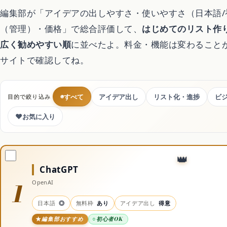
編集部が「アイデアの出しやすさ・使いやすさ（日本語
Switchおすすめソ
（管理）・価格」で総合評価して、
はじめてのリスト作
広く勧めやすい順
に並べたよ。料金・機能は変わること
サイトで確認してね。
暮らし
◉
すべて
アイデア出し
リスト化・進捗
ビ
目的で絞り込み
不用品回収
♥
お気に入り
ハウスクリーニング
引越し
ChatGPT
1
OpenAI
害虫・害獣駆除
日本語
◎
無料枠
あり
アイデア出し
得意
編集部おすすめ
初心者OK