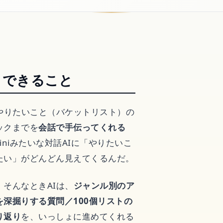
？できること
やりたいこと（バケットリスト）の
ックまでを
会話で手伝ってくれる
iniみたいな対話AIに「やりたいこ
たい」がどんどん見えてくるんだ。
そんなときAIは、
ジャンル別のア
グ
深掘りする質問／100個リストの
り返り
を、いっしょに進めてくれる