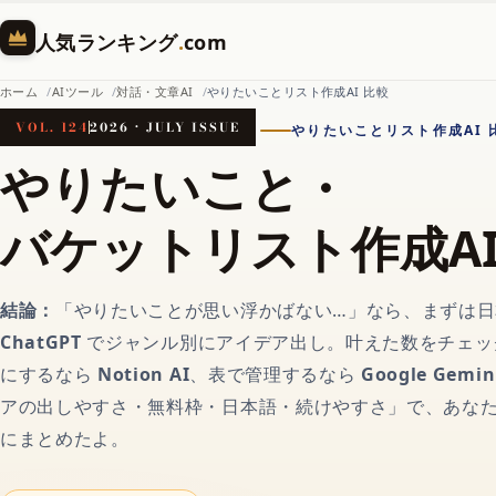
人気ランキング
.
com
ホーム
AIツール
対話・文章AI
やりたいことリスト作成AI 比較
VOL. 124
2026 · JULY ISSUE
やりたいことリスト作成AI 
ホーム
やりたいこと・
バケットリスト作成A
AI（人工知能）
結論：
「やりたいことが思い浮かばない…」なら、まずは
対話AIの記事一覧
ChatGPT
でジャンル別にアイデア出し。叶えた数をチェッ
にするなら
Notion AI
、表で管理するなら
Google Gemin
AIチャットおすすめ
アの出しやすさ・無料枠・日本語・続けやすさ」で、あな
にまとめたよ。
画像生成AI