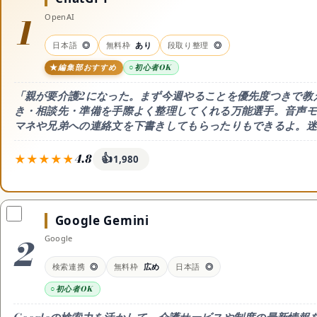
1
コスメ・美容
OpenAI
日本語
◎
無料枠
あり
段取り整理
◎
ドライヤー
編集部おすすめ
初心者OK
「親が要介護2になった。まず今週やることを優先度つきで教
日焼け止め
き・相談先・準備を手際よく整理してくれる万能選手。音声モ
マネや兄弟への連絡文を下書きしてもらったりもできるよ。迷
シャンプー
4.8
👍
1,980
料金
無料枠
特徴
無料 / Go 月8ドル / Plus
無料でも十分相談できて回
音声で話しか
スキンケア
月20ドル
数に上限あり。安いGo(月
き、家族への
Google Gemini
8ドル)や高性能なPlus(月
きまで一気に
20ドル)も選べるよ
2
Google
日本語
向く人
◎ 高品質
介護のやることを手早く整
サイトマップ
検索連携
◎
無料枠
広め
日本語
◎
理したい人
初心者OK