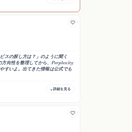
商用・著作権
一貫性がブレ
可（規約の範囲で。下書き
ちに寄り添っ
は自分でもチェック）
受け答えが得
ビスの探し方は？」のように聞く
向性を整理してから、Perplexity
やすいよ。出てきた情報は公式でも
商用・著作権
地域のサービ
調べた情報は自分でも裏取
クつきで調査
りしてね
認へつなげや