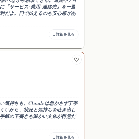
報を調べながら相談できる。通院やデイ
に「サービス×費用×連絡先」を一覧
利だよ。円で払えるのも安心感があ
商用・著作権
度・サービス
可（調べた事実は自分でも
調べつつ、カ
裏取りをしてね）
書に整理でき
気持ちも、Claudeは急かさず丁寧
くいから、状況と気持ちを吐き出し
手紙の下書きも温かい文体が得意だ