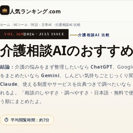
人気ランキング
.
com
ホーム
AIツール
対話・文章AI
介護相談AI 比較
VOL. 169
2026 · JULY ISSUE
介護相談AI 比較
ホーム
介護相談AIのおすす
AI（人工知能）
結論：
介護の悩みをまず整理したいなら
ChatGPT
、Goo
をまとめたいなら
Gemini
、しんどい気持ちごとじっくり
対話AIの記事一覧
Claude
、使える制度やサービスを出典つきで調べたいなら
れるよ。「相談のしやすさ・調べやすさ・日本語・無料で
う順にまとめたよ。
AIチャットおすすめ
平均閲覧時間：約7分
画像生成AI