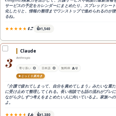
Googleの検索力を活かして、介護サービスや制度の最新情
サービスの予定をカレンダーにまとめたり、スプレッドシート
化したりと、情報の整理までワンストップで進められるのが便
るね。
4.7
👍
1,540
料金
無料枠
特徴
無料 / Google AI Plus 月
無料枠が広めで毎日たっぷ
検索連携で制
1,200円 / Pro 月2,900円
り使える。高機能連携は
の最新情報を
Claude
Google AI Plus(月1,200
レンダーや文
円)やPro(月2,900円)
る
3
Anthropic
日本語
向く人
◎ 高品質
ケアの予定や情報を
寄り添い
◎
日本語
◎
無料枠
あり
Google系ツールで整理し
たい人
じっくり派向き
「介護で疲れてしまって、自分を責めてしまう」みたいな重たい
に受け止めて整理してくれる。長い相談でも話の流れがブレに
ながら少しずつ考えをまとめたい人に向いているよ。家族への
よ。
4.6
👍
1,380