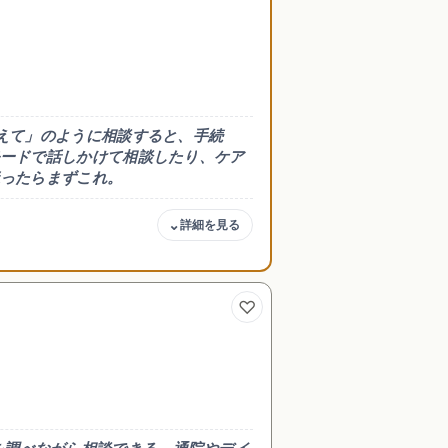
えて」のように相談すると、手続
ードで話しかけて相談したり、ケア
ったらまずこれ。
商用・著作権
けて相談もで
相談・下書きテキストは自
連絡文の下書
由に活用OK。各公式規約
頼める
を確認してね