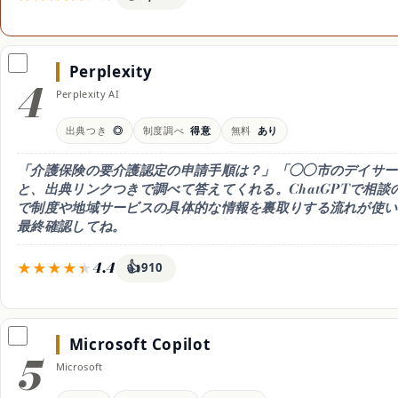
料金
無料枠
特徴
無料 / Pro 月20ドル(年払
無料でも使えて回数制限あ
長い相談でも
い月17ドル)
り。じっくり相談するなら
にくく、気持
Perplexity
Pro(月20ドル/年払い月17
た落ち着いた
4
ドル)
意
Perplexity AI
日本語
向く人
◎ 自然な文章
しんどい気持ちごと丁寧に
出典つき
◎
制度調べ
得意
無料
あり
整理したい人
「介護保険の要介護認定の申請手順は？」「◯◯市のデイサー
と、出典リンクつきで調べて答えてくれる。ChatGPTで相談の方
で制度や地域サービスの具体的な情報を裏取りする流れが使い
最終確認してね。
4.4
👍
910
料金
無料枠
特徴
無料 / Pro 月20ドル(年200
無料でも検索OK。高度な
制度・給付・
ドル)
モデルや回数増はPro(月20
スを出典リン
Microsoft Copilot
ドル/年200ドル)
でき、公式確
5
すい
Microsoft
日本語
向く人
◎（出典つき）
介護保険や使える制度を出