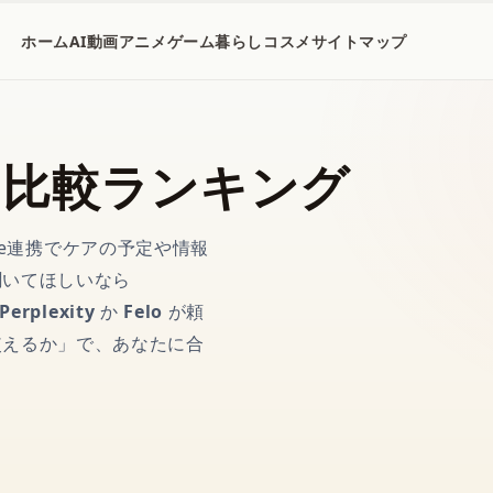
ホーム
AI
動画
アニメ
ゲーム
暮らし
コスメ
サイトマップ
め比較ランキング
gle連携でケアの予定や情報
聞いてほしいなら
Perplexity
か
Felo
が頼
使えるか」で、あなたに合