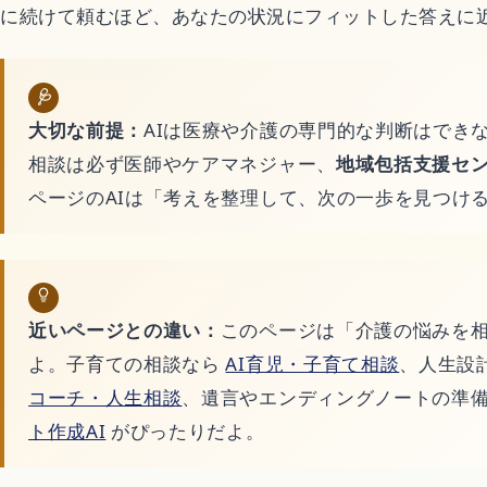
恋愛アニメ
に続けて頼むほど、あなたの状況にフィットした答えに
🩺
ゲーム
大切な前提：
AIは医療や介護の専門的な判断はでき
相談は必ず医師やケアマネジャー、
地域包括支援セ
Switchおすすめソ
ページのAIは「考えを整理して、次の一歩を見つけ
暮らし
近いページとの違い：
このページは「介護の悩みを
不用品回収
よ。子育ての相談なら
AI育児・子育て相談
、人生設
コーチ・人生相談
、遺言やエンディングノートの準
ハウスクリーニング
ト作成AI
がぴったりだよ。