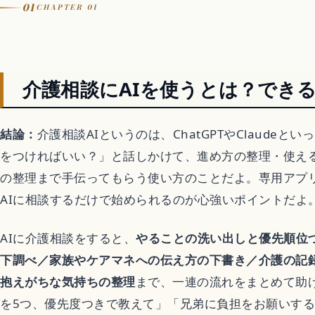
01
CHAPTER 01
Let It Go
音楽カバー動画
介護相談にAIを使うとは？でき
結論：
介護相談AIというのは、ChatGPTやClaudeと
アニメ
をつければいい？」と話しかけて、進め方の整理・使え
の整理まで手伝ってもらう使い方のことだよ。専用アプ
歴代アニメランキン
AIに相談するだけで始められるのが心強いポイントだよ
アニメ映画
AIに介護相談をすると、
やることの洗い出しと優先順位
下調べ／家族やケアマネへの伝え方の下書き／介護の記
異世界転生アニメ
抱えがちな気持ちの整理
まで、一連の流れをまとめて助
を5つ、優先度つきで教えて」「兄弟に負担をお願いす