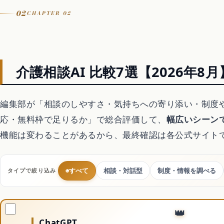
引越し
02
CHAPTER 02
害虫・害獣駆除
庭・外構
介護相談AI 比較7選【2026年8月
買取
編集部が「相談のしやすさ・気持ちへの寄り添い・制度
応・無料枠で足りるか」で総合評価して、
幅広いシーン
処分・回収
機能は変わることがあるから、最終確認は各公式サイト
車・バイク・自転車
◉
すべて
相談・対話型
制度・情報を調べる
タイプで絞り込み
暮らしの代行サービ
ChatGPT