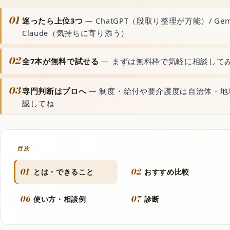
動画生成AI
01
迷ったら上位3つ
— ChatGPT（段取り整理が万能）/ Gem
Claude（気持ちに寄り添う）
音声読み上げAI
02
全7本が無料で試せる
— まずは無料枠で気軽に相談して
文字起こしAI
03
専門判断はプロへ
— 制度・給付や要介護度は自治体・地
認してね
音楽生成AI
資料・文書AI
目次
01
02
とは・できること
おすすめ比較
動画
06
07
使い方・相談例
診断
フラッシュモブ