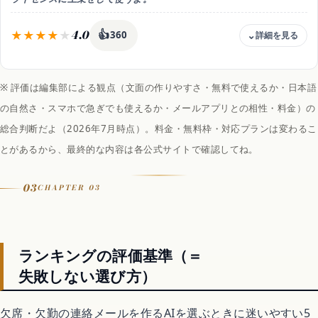
4.0
👍
360
料金
1ユーザー 月4,497円(年契約・税抜) / 月契約 月4,722円
※ 評価は編集部による観点（文面の作りやすさ・無料で使えるか・日本語
無料枠
の自然さ・スマホで急ぎでも使えるか・メールアプリとの相性・料金）の
法人向けの有料アドオン。Microsoft 365本体のライセンスに上乗せ
(年契約 月4,497円・月契約 月4,722円・いずれも税抜・2026年時点)
総合判断だよ（2026年7月時点）。料金・無料枠・対応プランは変わるこ
文面づくりの特徴
とがあるから、最終的な内容は各公式サイトで確認してね。
会社のOutlook・Teamsの中で欠勤連絡の下書きを生成。
社内データと安全に組み合わせやすく管理者が一括導入できる
03
対応
CHAPTER 03
Web/Windows/アプリ・Outlook/Teams連携・日本語◯
おすすめ用途
会社のOutlook・Teamsで安全に使いたい
ランキングの評価基準（＝
失敗しない選び方）
欠席・欠勤の連絡メールを作るAIを選ぶときに迷いやすい5