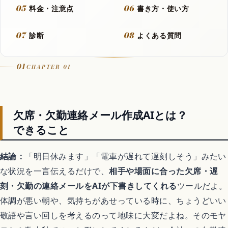
05
06
料金・注意点
書き方・使い方
動画
07
08
診断
よくある質問
フラッシュモブ
01
CHAPTER 01
Let It Go
欠席・欠勤連絡メール作成AIとは？
音楽カバー動画
できること
結論：
「明日休みます」「電車が遅れて遅刻しそう」みたい
アニメ
な状況を一言伝えるだけで、
相手や場面に合った欠席・遅
刻・欠勤の連絡メールをAIが下書きしてくれる
ツールだよ。
歴代アニメランキング
体調が悪い朝や、気持ちがあせっている時に、ちょうどいい
敬語や言い回しを考えるのって地味に大変だよね。そのモヤ