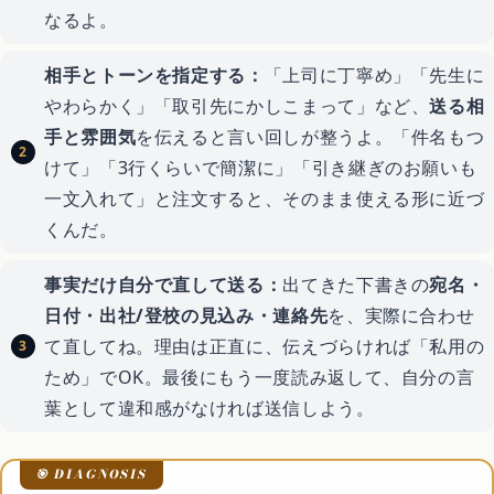
なるよ。
相手とトーンを指定する：
「上司に丁寧め」「先生に
やわらかく」「取引先にかしこまって」など、
送る相
手と雰囲気
を伝えると言い回しが整うよ。「件名もつ
けて」「3行くらいで簡潔に」「引き継ぎのお願いも
一文入れて」と注文すると、そのまま使える形に近づ
くんだ。
事実だけ自分で直して送る：
出てきた下書きの
宛名・
日付・出社/登校の見込み・連絡先
を、実際に合わせ
て直してね。理由は正直に、伝えづらければ「私用の
ため」でOK。最後にもう一度読み返して、自分の言
葉として違和感がなければ送信しよう。