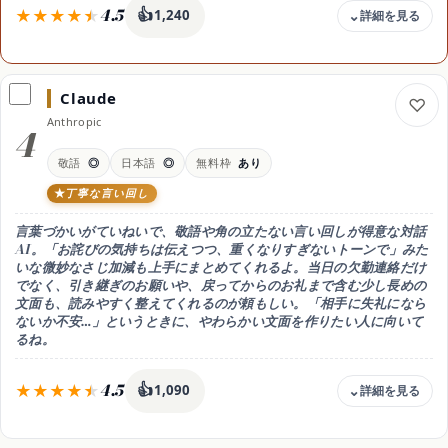
4.5
👍
1,240
料金
無料 / Microsoft 365 Premium 月3,200円
Claude
無料枠
Anthropic
無料でも連絡メールの下書きは作れる。
4
OutlookやWordの中でより快適に使うなら個人向けMicrosoft 365
Premium(月3,200円)が目安(2026年8月時点)
敬語
◎
日本語
◎
無料枠
あり
文面づくりの特徴
丁寧な言い回し
OutlookやWord・Edgeに組み込まれていて、
メール画面から欠勤連絡の下書きを生成。
言葉づかいがていねいで、
敬語や角の立たない言い回し
が得意な対話
会社のOffice環境と相性がよい
AI。「お詫びの気持ちは伝えつつ、重くなりすぎないトーンで」みた
対応
いな微妙なさじ加減も上手にまとめてくれるよ。当日の欠勤連絡だけ
Web/Windows/アプリ・Outlook連携・日本語◯
でなく、引き継ぎのお願いや、戻ってからのお礼まで含む少し長めの
文面も、読みやすく整えてくれるのが頼もしい。「相手に失礼になら
おすすめ用途
ないか不安…」というときに、やわらかい文面を作りたい人に向いて
OutlookやWordなど会社のメールで使いたい
るね。
4.5
👍
1,090
料金