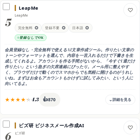
無料 / Pro 月20ドル(年払い月17ドル) / Max 月100ドル〜
LeapMe
無料枠
LeapMe
無料でも丁寧な連絡メールを作れる。たくさん使う・
5
長い引き継ぎ文も任せたいならPro(月20ドル・年払い月17ドル)
が目安(2026年時点)
完全無料
◎
登録不要
◎
日本語
◎
文面づくりの特徴
登録なしでOK
言葉づかいがていねいで、敬語や角の立たない言い回しが得意。
お詫びや引き継ぎを含む長めの文面もまとまりよく整う
会員登録なし・完全無料で使えるAI文章作成ツール。作りたい文章の
対応
トーンやフォーマットを選んで、内容を一言入れるだけで下書きを生
Web/アプリ(iOS・Android)・日本語◎
成してくれるよ。アカウントを作る手間がないから、
「今すぐ1通だけ
作りたい」という急ぎの欠席連絡にぴったり
。メール用に整えやす
おすすめ用途
く、ブラウザだけで動くのでスマホからでも気軽に開けるのがうれし
やわらかく角の立たない丁寧な文面にしたい
いね。まずはお金もアカウントもかけずに試してみたい、という人に
向いてるよ。
4.3
👍
870
料金
完全無料(登録不要)
ビズ研 ビジネスメール作成AI
無料枠
6
ビズ研
完全無料・会員登録なしでブラウザからすぐ使える。
アカウント作成のひと手間なく欠席連絡の下書きを作れる