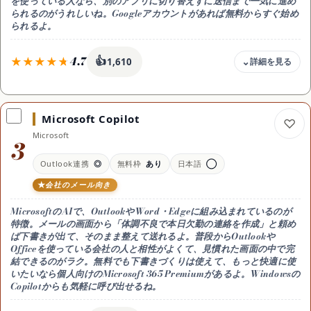
を使っている人なら、別のアプリに切り替えずに送信まで一気に進め
おすすめ用途
られるのがうれしいね。Googleアカウントがあれば無料からすぐ始め
急ぎでも丁寧な文面を会話で仕上げたい
られるよ。
4.7
👍
1,610
料金
無料 / Google AI Pro 月2,900円
Microsoft Copilot
無料枠
Microsoft
無料で十分に連絡メールを作れる。
3
高度なモデルや大容量の機能を使うならGoogle AI Pro(月2,900円)
が目安(2026年時点)
Outlook連携
◎
無料枠
あり
日本語
◯
文面づくりの特徴
会社のメール向き
Gmailの「助けて書く」と連携し、メール画面のまま下書きを生成・
調整できる。Googleアカウントで無料からすぐ
MicrosoftのAIで、
OutlookやWord・Edge
に組み込まれているのが
対応
特徴。メールの画面から「体調不良で本日欠勤の連絡を作成」と頼め
Web/アプリ・Gmail連携・日本語◎
ば下書きが出て、そのまま整えて送れるよ。普段からOutlookや
Officeを使っている会社の人と相性がよくて、見慣れた画面の中で完
おすすめ用途
結できるのがラク。無料でも下書きづくりは使えて、もっと快適に使
Gmailでそのまま下書きまで済ませたい
いたいなら個人向けのMicrosoft 365 Premiumがあるよ。Windowsの
Copilotからも気軽に呼び出せるね。