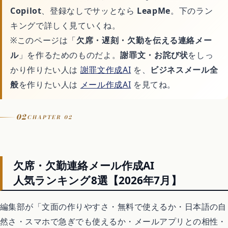
Copilot
、登録なしでサッとなら
LeapMe
。下のラン
Switchおすすめソフト
キングで詳しく見ていくね。
※このページは「
欠席・遅刻・欠勤を伝える連絡メー
ル
」を作るためのものだよ。
謝罪文・お詫び状
をしっ
暮らし
かり作りたい人は
謝罪文作成AI
を、
ビジネスメール全
般
を作りたい人は
メール作成AI
を見てね。
不用品回収
02
CHAPTER 02
ハウスクリーニング
引越し
欠席・欠勤連絡メール作成AI
人気ランキング8選【2026年7月】
害虫・害獣駆除
編集部が「文面の作りやすさ・無料で使えるか・日本語の自
然さ・スマホで急ぎでも使えるか・メールアプリとの相性・
買取