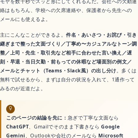
モヤを数十秒でスッと形にしてくれるんだ。会社への欠勤連
アニメ映画
絡はもちろん、学校への欠席連絡や、保護者から先生への
メールにも使えるよ。
異世界転生アニメ
主にこんなことができるよ。
件名・あいさつ・お詫び・引き
恋愛アニメ
継ぎまで整った文面づくり／丁寧め〜カジュアルなトーン調
整／上司・先生・取引先など相手に合わせた言い換え／遅
平成アニメ名作
刻・早退・当日欠勤・前もっての休暇など場面別の例文／
メールとチャット（Teams・Slack風）の出し分け
。多くは
無料で試せるから、まずは自分の状況を入れて、1通作って
完結済みアニメ
みるのが近道だよ。
どんでん返しアニメ
このページの結論を先に：
急ぎで丁寧な文面なら
ChatGPT
、Gmailでそのまま下書きなら
Google
ゲーム
Gemini
、Outlookや会社のメールなら
Microsoft