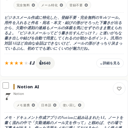
(2026年時点)
完全無料
◎
メール特化
◎
登録不要
◎
文面づくりの特徴
トーンやフォーマットを選んで文章を生成。メール用に整えやすく、
ビジネスメール作成に特化した、登録不要・完全無料のWebツール。
急ぎのときに開いてすぐ下書きできる手軽さが魅力
用件を入れると
件名・宛名・本文・結びの形がそろった下書き
が出る
から、欠勤や遅刻の連絡もメールの体裁を気にせずそのまま整えられ
対応
るよ。「ビジネスメールってどう書き出すんだっけ？」と迷いがちな
Web(ブラウザ)・日本語◎
書き出しや結びを自動で用意してくれるのが助かるポイント。汎用の
おすすめ用途
対話AIほど自由な会話はできないけど、メールの形がきっちり決まっ
登録なしで今すぐ下書きを作りたい
ているぶん、初めてでも迷いにくいのが魅力だね。
4.1
👍
640
料金
完全無料(登録不要)
Notion AI
無料枠
7
Notion
完全無料・登録不要のメール特化ツール。
用件を入れるとビジネスメールの体裁で下書きが出る(2026年時点)
メモ連携
◎
日本語
◎
使い回し
◎
文面づくりの特徴
メール作成に特化。件名・宛名・本文・
結びの形がそろった下書きが出るので、
メモ・ドキュメント作成アプリのNotionに組み込まれたAI。ノートを
欠勤連絡もそのまま整えやすい
書く流れの中で「欠勤連絡のメール文を作って」と頼めば、その場で
下書きが出るよ。作った文面をメモに残しておけるから、
よく使う連