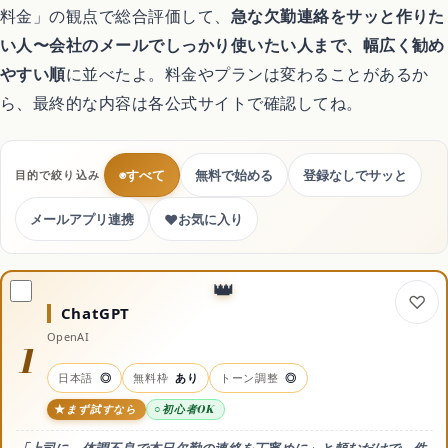
料金」の観点で総合評価して、
急な欠勤連絡をサッと作りた
い人〜会社のメールでしっかり使いたい人まで、幅広く勧め
処分・回収
やすい順
に並べたよ。料金やプランは変わることがあるか
ら、最終的な内容は各公式サイトで確認してね。
暮らしの代行サービス
◉
すべて
無料で始める
登録なしでサッと
目的で絞り込み
コスメ・美容
♥
メールアプリ連携
お気に入り
ドライヤー
ChatGPT
シャンプー
OpenAI
1
日本語
◎
無料枠
あり
トーン調整
◎
スキンケア
まず試すなら
初心者OK
「上司に、体調不良で本日欠勤の連絡を丁寧めに」と頼むだけで、件