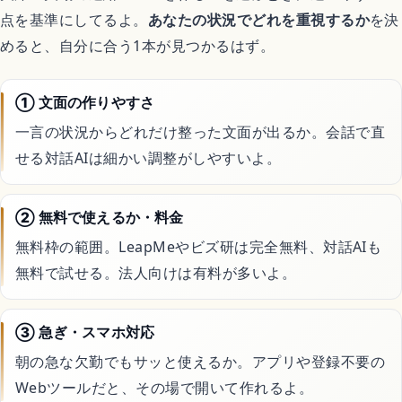
点を基準にしてるよ。
あなたの状況でどれを重視するか
を決
めると、自分に合う1本が見つかるはず。
① 文面の作りやすさ
一言の状況からどれだけ整った文面が出るか。会話で直
せる対話AIは細かい調整がしやすいよ。
② 無料で使えるか・料金
無料枠の範囲。LeapMeやビズ研は完全無料、対話AIも
無料で試せる。法人向けは有料が多いよ。
③ 急ぎ・スマホ対応
朝の急な欠勤でもサッと使えるか。アプリや登録不要の
Webツールだと、その場で開いて作れるよ。