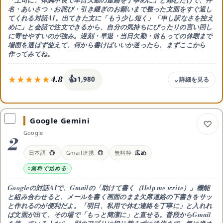
名・あいさつ・お詫び・引き継ぎのお願いまで整った文面をすぐ返し
てくれる対話AI。出てきた文に「もう少し短く」「申し訳なさを控え
サイトマップ
めに」と会話で注文できるから、自分の気持ちにぴったりの言い回し
に寄せやすいのが強み。遅刻・早退・当日欠勤・前もっての休暇まで
場面を選ばず使えて、何から書けばいいか迷ったら、まずここから
作ってみてね。
4.8
👍
1,980
料金
無料 / Plus 月20ドル / Pro 月200ドル
Google Gemini
無料枠
Google
無料枠でも欠席・欠勤の連絡メールはじゅうぶん作れる。
2
毎日いろんな文面をたくさん作ったり最新モデルを使うならPlus(月20
ドル)が目安(2026年時点)
日本語
◎
Gmail連携
◎
無料枠
広め
文面づくりの特徴
無料で始める
状況を一言伝えるだけで件名・あいさつ・お詫び・
引き継ぎまで整う。会話で「もっと短く」「もっと丁寧に」
Googleの対話AIで、
Gmailの「助けて書く（Help me write）」機能
と調整できる
と組み合わせると、メールを書く画面のまま欠席連絡の下書きをサッ
対応
と作れるのが便利だよ。「明日、私用で休む連絡を丁寧に」と入れれ
Web/アプリ(iOS・Android)・日本語◎
ば文面が出て、その場で「もっと簡潔に」と直せる。普段からGmail