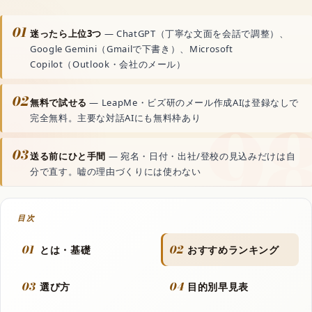
動画生成AI
01
迷ったら上位3つ
— ChatGPT（丁寧な文面を会話で調整）、
Google Gemini（Gmailで下書き）、Microsoft
音声読み上げAI
Copilot（Outlook・会社のメール）
02
文字起こしAI
無料で試せる
— LeapMe・ビズ研のメール作成AIは登録なしで
完全無料。主要な対話AIにも無料枠あり
音楽生成AI
03
送る前にひと手間
— 宛名・日付・出社/登校の見込みだけは自
分で直す。嘘の理由づくりには使わない
資料・文書AI
目次
ボーカルリムーバーAI
01
02
とは・基礎
おすすめランキング
世界のAIアプリ
03
04
選び方
目的別早見表