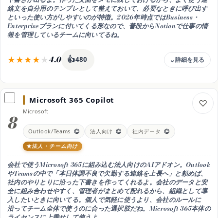
対応
絡文を自分用のテンプレとして整えておいて、必要なときに呼び出す
Web(ブラウザ)・日本語◎
といった使い方がしやすいのが特徴。2026年時点ではBusiness・
おすすめ用途
Enterpriseプランに付いてくる形なので、普段からNotionで仕事の情
メールの形が最初から整った下書きがほしい
報を管理しているチームに向いてるね。
4.0
👍
480
料金
Businessプラン 月3,000円/ユーザー(年払い・月払いは月3,600円)
に付帯
Microsoft 365 Copilot
無料枠
Microsoft
8
2026年時点ではBusiness・Enterpriseプランに付帯
(Businessは年払いで1ユーザー月3,000円・月払い月3,600円)。
Outlook/Teams
◎
法人向け
◎
社内データ
◎
メモアプリ内でAIを使える(2026年時点)
法人・チーム向け
文面づくりの特徴
メモ・ドキュメント作成アプリの中で文章生成。
会社で使うMicrosoft 365に組み込む法人向けのAIアドオン。
Outlook
連絡文の下書きをメモに残し、定型文として使い回しやすい
やTeamsの中
で「本日体調不良で欠勤する連絡を上長へ」と頼めば、
対応
社内のやりとりに沿った下書きを作ってくれるよ。会社のデータと安
Web/アプリ(Win/Mac/iOS/Android)・日本語◎
全に組み合わせやすく、管理者がまとめて配れるから、組織として導
入したいときに向いてる。個人で気軽に使うより、
会社のルールに
おすすめ用途
沿ってチーム全体で使う
のに合った選択肢だね。Microsoft 365本体の
メモアプリで連絡文を作り使い回したい
ライセンスに上乗せして使うよ。