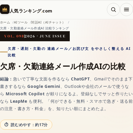
メニ
人気ランキング
.
com
ホーム
AIツール
対話AI（AIチャット）
欠席・欠勤連絡メール作成AI 比較ランキング
ホーム
VOL. 098
2026 · JUNE ISSUE
欠席・遅刻・欠勤の 連絡メール／お詫び文 をやさしく整える AI
比較
AI（人工知能）
欠席・欠勤連絡メール作成AIの比較
結論：
急いで丁寧な文面を作るなら
ChatGPT
、Gmailでそのまま下
対話AIの記事一覧
書きするなら
Google Gemini
、Outlookや会社のメールで使うな
ら
Microsoft Copilot
が頼りになるよ。登録なしでサッと作りたい
AIチャットおすすめ
なら
LeapMe
も便利。「何ができる・無料・スマホで急ぎ・送る前
の注意・書き方・料金」を、知りたい順にまとめたよ。
画像生成AI
読むめやす：約17分