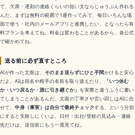
て、欠席・遅刻の連絡くらいの短い文ならじゅうぶん作れる
んだ。まずは無料の範囲で1通作ってみて、毎日いろんな場
面で使う・社内のメールアプリと連携したい、となったら有
料プランを考えてね。料金は変わることがあるから、各公式
で確かめてね。
送る前に必ず直すところ
AIが作った文面は、
そのまま送らずにひと手間
かけると安心
だよ。AIは宛名や相手の名前を取り違えたり、
「いつ休む
か・いつ戻るか・誰に引き継ぐか」
を実際と違うふうに書い
てしまうことがあるんだ。文面の丁寧さや言い回しはAIに任
せて、
中身（事実）は自分で最終チェック
する、という分担
にすると失敗しにくいよ。日付・出社/登校の見込み・連絡
先だけは、送信前にもう一度見てね。