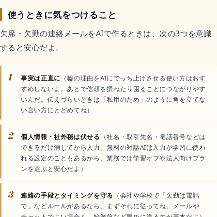
使うときに気をつけること
欠席・欠勤の連絡メールをAIで作るときは、次の3つを意識
すると安心だよ。
1
事実は正直に
（嘘の理由をAIにでっち上げさせる使い方はおす
すめしないよ。あとで信頼を損ねたり困ることにつながりやす
いんだ。伝えづらいときは「私用のため」のように角を立てな
い言い方にとどめてね）
2
個人情報・社外秘は伏せる
（社名・取引先名・電話番号などは
できるだけ消してから入力。無料の対話AIは入力が学習に使わ
れる設定のこともあるから、業務では学習オフや法人向けプラ
ンを選ぶと安心だよ）
3
連絡の手段とタイミングを守る
（会社や学校で「欠勤は電話
で」などルールがあるなら、まずそれに従ってね。メールや
チャットでよい場合も、始業前など早めに送るのが基本だよ）