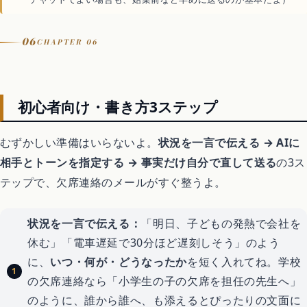
06
CHAPTER 06
初心者向け・書き方3ステップ
むずかしい準備はいらないよ。
状況を一言で伝える → AIに
相手とトーンを指定する → 事実だけ自分で直して送る
の3ス
テップで、欠席連絡のメールがすぐ整うよ。
状況を一言で伝える：
「明日、子どもの発熱で会社を
休む」「電車遅延で30分ほど遅刻しそう」のよう
に、
いつ・何が・どうなったか
を短く入れてね。学校
の欠席連絡なら「小学生の子の欠席を担任の先生へ」
のように、誰から誰へ、も添えるとぴったりの文面に