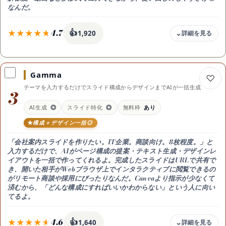
なんだ。
4.7
👍
1,920
料金
無料 / Pro 月1,180円（年払い月約692円）
Gamma
無料枠
テーマを入力するだけでスライド構成からデザインまでAIが一括生成
無料プランでも多数のテンプレート・素材が使える
3
向く人
AI生成
◎
スライド特化
◎
無料枠
あり
デザインが苦手でもおしゃれな会社案内を仕上げたい人
構成＋デザイン一括◎
出力形式
PDF・PNG・PPT・MP4など多形式対応
「会社案内スライドを作りたい。IT企業。商談向け。8枚程度。」と
日本語
入力するだけで、AIがページ構成の提案・テキスト生成・デザインレ
◎ 日本語テンプレート・フォント豊富
イアウトを一括で作ってくれるよ。完成したスライドはURLで共有で
き、開いた相手がWebブラウザ上でインタラクティブに閲覧できるの
スマホ
がリモート商談や採用にぴったりなんだ。Canvaより指示が少なくて
iOS / Android アプリあり
済むから、「どんな構成にすればいいかわからない」という人に向い
てるよ。
4.6
👍
1,640