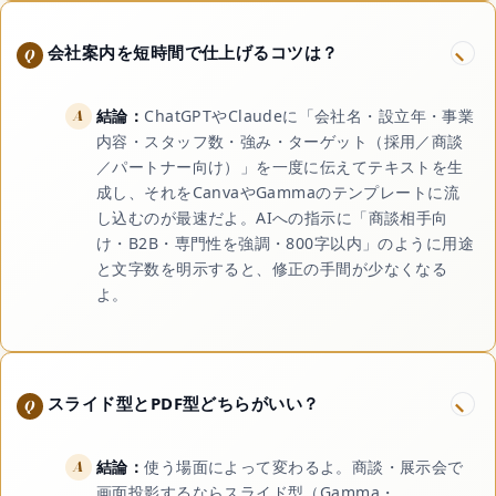
会社案内を短時間で仕上げるコツは？
結論：
ChatGPTやClaudeに「会社名・設立年・事業
内容・スタッフ数・強み・ターゲット（採用／商談
／パートナー向け）」を一度に伝えてテキストを生
成し、それをCanvaやGammaのテンプレートに流
し込むのが最速だよ。AIへの指示に「商談相手向
け・B2B・専門性を強調・800字以内」のように用途
と文字数を明示すると、修正の手間が少なくなる
よ。
スライド型とPDF型どちらがいい？
結論：
使う場面によって変わるよ。商談・展示会で
画面投影するならスライド型（Gamma・