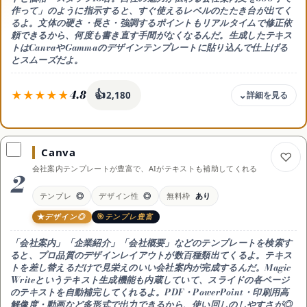
作って」のように指示すると、すぐ使えるレベルのたたき台が出てく
るよ。文体の硬さ・長さ・強調するポイントもリアルタイムで修正依
サイトマップ
頼できるから、何度も書き直す手間がなくなるんだ。生成したテキス
トはCanvaやGammaのデザインテンプレートに貼り込んで仕上げる
とスムーズだよ。
4.8
👍
2,180
料金
無料 / Plus 月3,000円目安（約20ドル）
Canva
無料枠
会社案内テンプレートが豊富で、AIがテキストも補助してくれる
無料でも使える。最新モデルの優先利用はPlus以上
2
向く人
テンプレ
◎
デザイン性
◎
無料枠
あり
会社案内・採用パンフのテキストをまず作りたい人
デザイン◎
テンプレ豊富
出力形式
テキスト（コピペ後にWordやCanvaに流し込み）
「会社案内」「企業紹介」「会社概要」などのテンプレートを検索す
日本語
ると、プロ品質のデザインレイアウトが数百種類出てくるよ。テキス
◎ 高品質
トを差し替えるだけで見栄えのいい会社案内が完成するんだ。Magic
Writeというテキスト生成機能も内蔵していて、スライドの各ページ
スマホ
のテキストを自動補完してくれるよ。PDF・PowerPoint・印刷用高
iOS / Android アプリあり
解像度・動画など多形式で出力できるから、使い回しのしやすさが◎