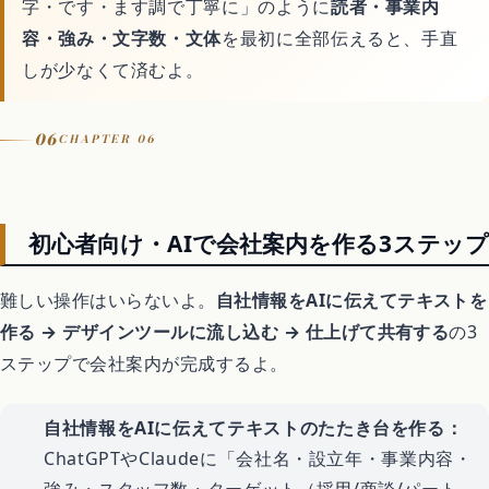
字・です・ます調で丁寧に」のように
読者・事業内
容・強み・文字数・文体
を最初に全部伝えると、手直
しが少なくて済むよ。
06
CHAPTER 06
初心者向け・AIで会社案内を作る3ステップ
難しい操作はいらないよ。
自社情報をAIに伝えてテキストを
作る → デザインツールに流し込む → 仕上げて共有する
の3
ステップで会社案内が完成するよ。
自社情報をAIに伝えてテキストのたたき台を作る：
ChatGPTやClaudeに「会社名・設立年・事業内容・