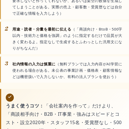
要求しないと作ってくれないか、あるいは架空の数値を生成し
てしまうことがある。実際の売上・顧客数・受賞歴などは自分
で正確な情報を入力しよう）
2
用途・読者・分量を最初に伝える
（「商談向け・BtoB・500字
以内・技術力と価格を強調」のように指定するだけで品質が大
きく変わるよ。指定なしで生成するとふわっとした汎用文にな
りがちなんだ）
3
社内情報の入力は慎重に
（無料プランでは入力内容がAI学習に
使われる場合がある。未公表の事業計画・価格表・顧客情報な
どは機密扱いで入力しないか、有料の法人プランを使おう）
うまく使うコツ：
「会社案内を作って」だけより、
「商談相手向け・B2B・IT事業・強みはスピードとコ
スト・設立2020年・スタッフ15名・受賞歴なし・500