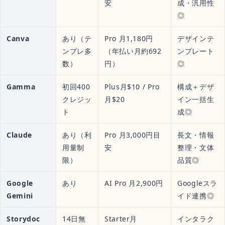
安
成・汎用性
◎
Canva
あり（テ
Pro 月1,180円
デザインテ
ンプレ多
（年払い月約692
ンプレート
数）
円）
◎
Gamma
初回400
Plus月$10 / Pro
構成＋デザ
クレジッ
月$20
イン一括生
ト
成◎
Claude
あり（利
Pro 月3,000円目
長文・情報
用量制
安
整理・文体
限）
品質◎
Google
あり
AI Pro 月2,900円
Googleスラ
Gemini
イド連携◎
Storydoc
14日無
Starter月
インタラク