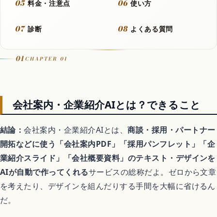
05
06
料金・注意点
使い方
動画
07
08
診断
よくある質問
フラッシュモブ
01
CHAPTER 01
Let It Go
会社案内・企業紹介AIとは？できること
音楽カバー動画
結論：
会社案内・企業紹介AIとは、
商談・採用・パートナー
開拓などに使う「会社案内PDF」「採用パンフレット」「企
アニメ
業紹介スライド」「会社概要資料」のテキスト・デザインを
AIが自動で作ってくれる
サービスの総称だよ。ゼロから文章
を考えたり、デザインを組んだりする手間を大幅に省けるん
歴代アニメランキング
だ。