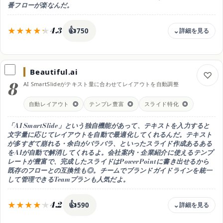
スマホ
番フローが楽なんだ。
Webブラウザで利用可（スマホ閲覧対応）
4.3
👍
750
料金
無料枠あり / Microsoft 365 Premium 月3,200円目安 /
法人プランは別途
Beautiful.ai
8
無料枠
AI SmartSlideがテキスト量に合わせてレイアウトを自動調整
Copilotチャットは無料枠あり。Word/PPT内は有料ライセンス
自動レイアウト
◎
テンプレ豊富
◎
スライド特化
◎
向く人
Microsoft 365で会社案内・採用パンフを管理している職場
「AI SmartSlide」という独自機能があって、テキストを入力すると
出力形式
文字量に応じてレイアウトを自動で最適化してくれるんだ。テキスト
Word文書・PowerPointスライド（既存ファイル内で直接編集）
が多すぎて崩れる・余白がバラバラ、といったスライド作成あるある
をAIが自動で解消してくれるよ。会社案内・企業紹介に使えるテンプ
日本語
レートが豊富で、完成したスライドはPowerPointに書き出せるから
◎ 高品質
既存のフローとの互換性も◎。チームでブランドガイドラインを統一
スマホ
して管理できるTeamプランも人気だよ。
iOS / Android アプリあり
4.2
👍
590