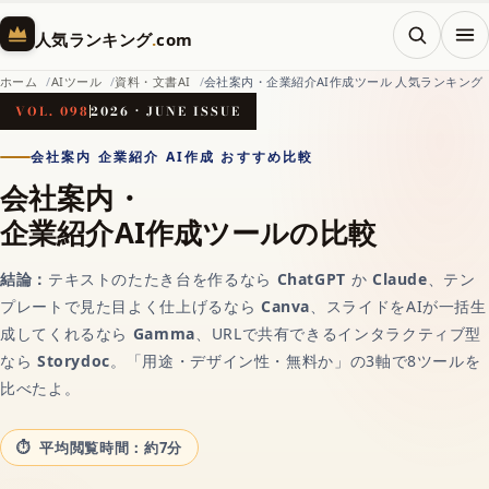
メニ
人気ランキング
.
com
ホーム
AIツール
資料・文書AI
会社案内・企業紹介AI作成ツール 人気ランキング
VOL. 098
2026 · JUNE ISSUE
ホーム
会社案内 企業紹介 AI作成 おすすめ比較
会社案内・
企業紹介AI作成ツールの比較
AI（人工知能）
結論：
テキストのたたき台を作るなら
ChatGPT
か
Claude
、テン
対話AIの記事一覧
プレートで見た目よく仕上げるなら
Canva
、スライドをAIが一括生
成してくれるなら
Gamma
、URLで共有できるインタラクティブ型
なら
Storydoc
。「用途・デザイン性・無料か」の3軸で8ツールを
AIチャットおすすめ
比べたよ。
画像生成AI
平均閲覧時間：約7分