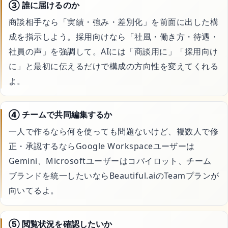
③ 誰に届けるのか
商談相手なら「実績・強み・差別化」を前面に出した構
成を指示しよう。採用向けなら「社風・働き方・待遇・
社員の声」を強調して。AIには「商談用に」「採用向け
に」と最初に伝えるだけで構成の方向性を変えてくれる
よ。
④ チームで共同編集するか
一人で作るなら何を使っても問題ないけど、複数人で修
正・承認するならGoogle Workspaceユーザーは
Gemini、Microsoftユーザーはコパイロット、チーム
ブランドを統一したいならBeautiful.aiのTeamプランが
向いてるよ。
⑤ 閲覧状況を確認したいか