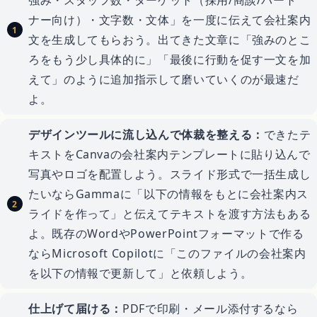
強み・スタッフ数・ターゲット（採用/商談/パート
ナー向け）・文字数・文体」を一度に伝えて会社案内
文を生成してもらおう。出てきた文章に「強みのとこ
ろをもう少し具体的に」「最後に行動を促す一文を加
えて」のように追加指示して磨いていくのが最速だ
よ。
デザインツールに流し込んで体裁を整える：
できたテ
キストをCanvaの会社案内テンプレートに貼り込んで
写真やロゴを配置しよう。スライド形式で一括生成し
たいならGammaに「以下の情報をもとに会社案内ス
ライドを作って」と伝えてテキストを渡す方法もある
よ。既存のWordやPowerPointフォーマットで作る
ならMicrosoft Copilotに「このファイルの会社案内
を以下の情報で更新して」と依頼しよう。
仕上げて届ける：
PDFで印刷・メール添付するなら