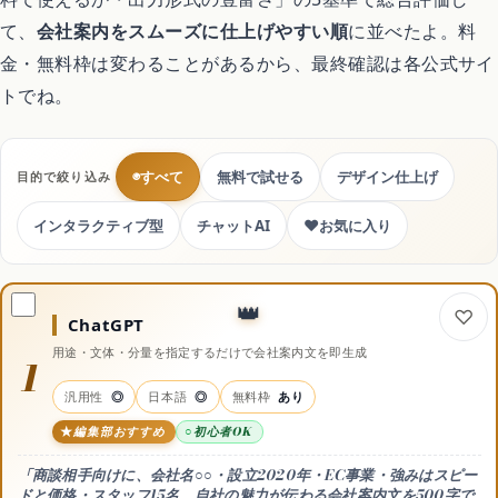
て、
会社案内をスムーズに仕上げやすい順
に並べたよ。料
金・無料枠は変わることがあるから、最終確認は各公式サイ
処分・回収
トでね。
暮らしの代行サービス
◉
すべて
無料で試せる
デザイン仕上げ
目的で絞り込み
♥
インタラクティブ型
チャットAI
お気に入り
コスメ・美容
ドライヤー
ChatGPT
用途・文体・分量を指定するだけで会社案内文を即生成
1
シャンプー
汎用性
◎
日本語
◎
無料枠
あり
編集部おすすめ
初心者OK
スキンケア
「商談相手向けに、会社名○○・設立2020年・EC事業・強みはスピー
ドと価格・スタッフ15名。自社の魅力が伝わる会社案内文を500字で