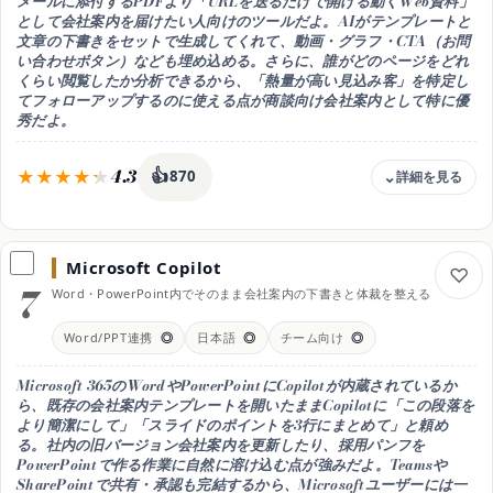
メールに添付するPDFより「URLを送るだけで開ける動くWeb資料」
日本語
として会社案内を届けたい人向けのツールだよ。AIがテンプレートと
◎ 高品質
文章の下書きをセットで生成してくれて、動画・グラフ・CTA（お問
い合わせボタン）なども埋め込める。さらに、誰がどのページをどれ
スマホ
くらい閲覧したか分析できるから、「熱量が高い見込み客」を特定し
iOS / Android アプリあり
てフォローアップするのに使える点が商談向け会社案内として特に優
秀だよ。
4.3
👍
870
料金
14日無料体験 / Starter 月17.40ドル（年払い） / Pro 月36ドル
（年払い）
Microsoft Copilot
7
無料枠
Word・PowerPoint内でそのまま会社案内の下書きと体裁を整える
14日間無料体験あり（カード登録不要）
Word/PPT連携
◎
日本語
◎
チーム向け
◎
向く人
インタラクティブなWeb会社案内で商談・採用に活かしたい人
Microsoft 365のWordやPowerPointにCopilotが内蔵されているか
出力形式
ら、既存の会社案内テンプレートを開いたままCopilotに「この段落を
Webページ（URL共有）・PDF出力
より簡潔にして」「スライドのポイントを3行にまとめて」と頼め
る。社内の旧バージョン会社案内を更新したり、採用パンフを
日本語
PowerPointで作る作業に自然に溶け込む点が強みだよ。Teamsや
○ 日本語対応可（英語UIがベース）
SharePointで共有・承認も完結するから、Microsoftユーザーには一