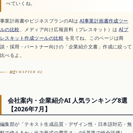
べていくね。
Switchおすすめソフト
事業計画書やビジネスプランのAIは
AI事業計画書作成ツー
ルの比較
、メディア向け広報資料（プレスキット）は
AIプ
暮らし
レスキット作成ツールの比較
を見てね。このページは商
談・採用・パートナー向けの「企業紹介文書」作成に絞って
不用品回収
比べるよ。
02
CHAPTER 02
ハウスクリーニング
引越し
会社案内・企業紹介AI 人気ランキング8選
【2026年7月】
害虫・害獣駆除
編集部が「テキスト生成品質・デザイン性・日本語対応・無
買取
料で使えるか・出力形式の豊富さ」の5基準で総合評価し