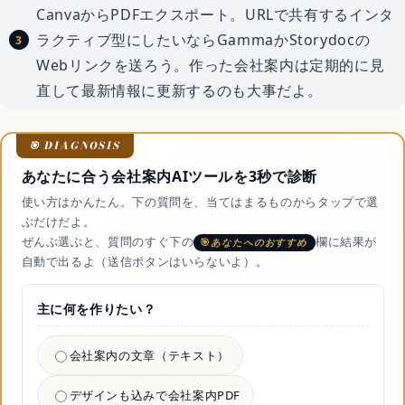
CanvaからPDFエクスポート。URLで共有するインタ
ラクティブ型にしたいならGammaかStorydocの
Webリンクを送ろう。作った会社案内は定期的に見
直して最新情報に更新するのも大事だよ。
あなたに合う会社案内AIツールを3秒で診断
使い方はかんたん。下の質問を、当てはまるものからタップで選
ぶだけだよ。
ぜんぶ選ぶと、質問のすぐ下の
欄に結果が
あなたへのおすすめ
自動で出るよ（送信ボタンはいらないよ）。
主に何を作りたい？
会社案内の文章（テキスト）
デザインも込みで会社案内PDF