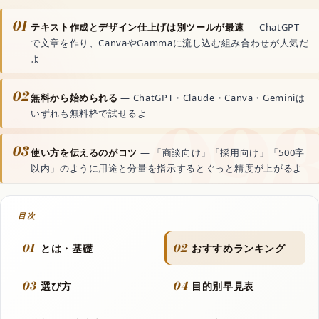
動画生成AI
01
テキスト作成とデザイン仕上げは別ツールが最速
— ChatGPT
で文章を作り、CanvaやGammaに流し込む組み合わせが人気だ
音声読み上げAI
よ
02
無料から始められる
— ChatGPT・Claude・Canva・Geminiは
文字起こしAI
いずれも無料枠で試せるよ
音楽生成AI
03
使い方を伝えるのがコツ
— 「商談向け」「採用向け」「500字
以内」のように用途と分量を指示するとぐっと精度が上がるよ
資料・文書AI
目次
ボーカルリムーバーAI
01
02
とは・基礎
おすすめランキング
03
04
世界のAIアプリ
選び方
目的別早見表