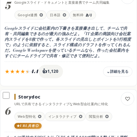
5
Googleスライド・ドキュメントと直接連携でチーム共同編集
無料でも使える。月間利用量の上限あり
向く人
Google連携
◎
日本語
◎
無料枠
あり
複雑な自社情報を整理して企業紹介文にまとめたい人
出力形式
Googleスライドに会社案内の下書きを直接書き出して、チームで共
テキスト（コピペ後に各種ツールへ流し込み）
有・共同編集できるのが最大の強みだよ。「IT企業の商談向け会社案
内スライドを8枚で作って。各スライドの見出しとポイントを3行程度
日本語
で」のように依頼すると、スライド構成のドラフトを作ってくれるん
◎ 自然で読みやすい日本語
だ。Google Workspaceを使っているチームなら、作った会社案内を
スマホ
すぐにチームドライブで共有・修正できて便利だよ。
iOS / Android アプリあり
4.4
👍
1,120
料金
無料 / Google AI Pro 月2,900円
Storydoc
無料枠
URLで共有できるインタラクティブなWeb型会社案内に特化
基本機能は無料。スライド連携はAI Pro以上
6
向く人
Web型特化
◎
インタラクティブ
◎
閲覧分析
◎
Google Workspaceで会社案内をチーム管理したい人
URL共有◎
出力形式
Googleスライド・Googleドキュメント（PDF出力も可）