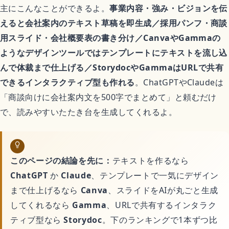
アニメ映画
主にこんなことができるよ。
事業内容・強み・ビジョンを伝
えると会社案内のテキスト草稿を即生成／採用パンフ・商談
異世界転生アニメ
用スライド・会社概要表の書き分け／CanvaやGammaの
ようなデザインツールではテンプレートにテキストを流し込
んで体裁まで仕上げる／StorydocやGammaはURLで共有
恋愛アニメ
できるインタラクティブ型も作れる
。ChatGPTやClaudeは
「商談向けに会社案内文を500字でまとめて」と頼むだけ
平成アニメ名作
で、読みやすいたたき台を生成してくれるよ。
完結済みアニメ
このページの結論を先に：
テキストを作るなら
どんでん返しアニメ
ChatGPT
か
Claude
、テンプレートで一気にデザイン
まで仕上げるなら
Canva
、スライドをAIが丸ごと生成
してくれるなら
Gamma
、URLで共有するインタラク
ゲーム
ティブ型なら
Storydoc
。下のランキングで1本ずつ比