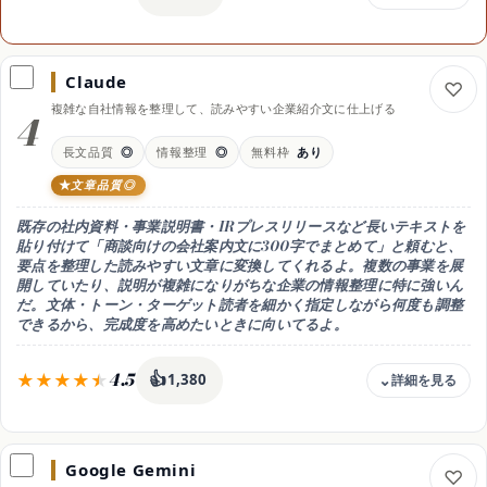
料金
無料（初回400クレジット） / Plus 月10ドル（年払い月8ドル） / Pro
月20ドル（年払い月15ドル）
Claude
無料枠
複雑な自社情報を整理して、読みやすい企業紹介文に仕上げる
4
初回400クレジット付き。追加クレジットは有料
長文品質
◎
情報整理
◎
無料枠
あり
向く人
構成もデザインもAIに任せて速攻で仕上げたい人
文章品質◎
出力形式
既存の社内資料・事業説明書・IRプレスリリースなど長いテキストを
Webスライド（URL共有）・PDF・PowerPoint
貼り付けて「商談向けの会社案内文に300字でまとめて」と頼むと、
日本語
要点を整理した読みやすい文章に変換してくれるよ。複数の事業を展
○ 日本語指示可。英語テンプレートが多めだが対応可
開していたり、説明が複雑になりがちな企業の情報整理に特に強いん
だ。文体・トーン・ターゲット読者を細かく指定しながら何度も調整
スマホ
できるから、完成度を高めたいときに向いてるよ。
Webブラウザで利用可（スマホ対応）
4.5
👍
1,380
料金
無料 / Pro 月3,000円目安（約20ドル・年払い月約2,500円目安）
Google Gemini
無料枠