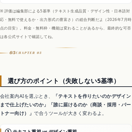
料金
14日無料体験 / Pro 月12ドル（年払い） / Team 月40ドル/ユーザー
※ 評価は編集部による5基準（テキスト生成品質・デザイン性・日本語対
無料枠
応・無料で使えるか・出力形式の豊富さ）の総合判断だよ（2026年7月時
14日間無料体験あり。詳細は公式に確認
点の目安）。料金・無料枠・機能は変わることがあるから、最終的な可否
向く人
スライドレイアウトの崩れをAIに直してほしい人・チーム
は各公式サイトで確認してね。
出力形式
PowerPoint・PDF・Web共有リンク
03
CHAPTER 03
日本語
○ 日本語コンテンツの入力は可。UIは英語
スマホ
Webブラウザで利用可
選び方のポイント（失敗しない5基準）
会社案内AIを選ぶとき、
「テキストを作りたいのかデザイン
まで仕上げたいのか」「誰に届けるのか（商談・採用・パー
トナー向け）」
で合うツールが大きく変わるよ。
① テキスト重視 vs デザイン重視