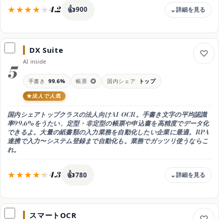
4.2
👍
900
安全
機密書類は扱いに注意
料金
無料 / Plus 月20ドル
DX Suite
無料枠
AI inside
無料でも画像の文字起こし・整形ができる。回数増や最新モデルは
5
Plus(有料)
手書き
99.6%
帳票
◎
国内シェア
トップ
目安（円/月換算）
Plusは年払い割引なし。無料枠でも十分使える
法人で人気
手書き
国内シェアトップクラスの法人向けAI-OCR。手書き文字の平均認識
対応（文字次第）
率99.6%をうたい、定型・非定型の帳票や申込書を高精度でデータ化
出力
できるよ。大量の紙書類の入力業務を自動化したい企業に最適。RPA
テキスト / 表 / 翻訳
連携で入力〜システム登録まで自動化も。業務でガッツリ使うならこ
れ。
用途
文字起こし＋整形・要約
4.3
👍
安全
780
機密はアップ前に確認
料金
法人向け（要問い合わせ）
スマートOCR
無料枠