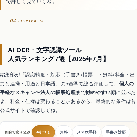
で詳しく見ていくね。
害虫・害獣駆除
02
CHAPTER 02
庭・外構
AI OCR・文字認識ツール
買取
人気ランキング7選【2026年7月】
編集部が「認識精度・対応（手書き/帳票）・無料/料金・出
処分・回収
力と連携・用途と日本語」の5基準で総合評価して、
個人の
手軽なスキャン〜法人の帳票処理まで勧めやすい順
に並べた
車・バイク・自転車
よ。料金・仕様は変わることがあるから、最終的な条件は各
公式サイトで確認してね。
暮らしの代行サービス
◉
すべて
無料
スマホ手軽
手書き対応
目的で絞り込み