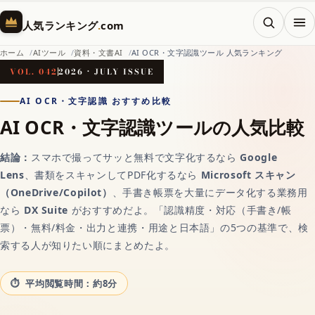
メニ
人気ランキング
.
com
ホーム
AIツール
資料・文書AI
AI OCR・文字認識ツール 人気ランキング
VOL. 042
2026 · JULY ISSUE
ホーム
AI OCR・文字認識 おすすめ比較
AI OCR・文字認識ツールの人気比較
AI（人工知能）
結論：
スマホで撮ってサッと無料で文字化するなら
Google
Lens
、書類をスキャンしてPDF化するなら
Microsoft スキャン
対話AIの記事一覧
（OneDrive/Copilot）
、手書き帳票を大量にデータ化する業務用
なら
DX Suite
がおすすめだよ。「認識精度・対応（手書き/帳
票）・無料/料金・出力と連携・用途と日本語」の5つの基準で、検
AIチャットおすすめ
索する人が知りたい順にまとめたよ。
画像生成AI
平均閲覧時間：約8分