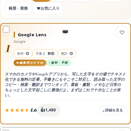
コスメ・美容
♥
帳票・業務
お気に入り
ドライヤー
Google Lens
Google
日焼け止め
1
無料
◎
手書き
対応
翻訳
◎
シャンプー
編集部おすすめ
無料・手軽
スマホのカメラやGoogleアプリから、写した文字をその場でテキスト
化できる無料の定番。手書きにもそこそこ対応し、読み取った文字の
スキンケア
コピー・検索・翻訳までワンタップ。看板・書類・メモなど日常の
ちょっとした文字起こしに最強だよ。まずはこれで十分なことが多
い。
サイトマップ
4.6
👍
1,480
料金
完全無料