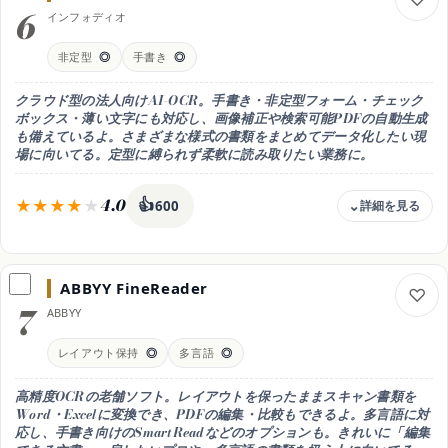
6
インフォディオ
無料はデモ/トライアルのみ。導入は法人向けの有料
目安（円/月換算）
非定型
◎
手書き
◎
大量の帳票入力を自動化。費用感は要問い合わせ
手書き
クラウド型の法人向けAI-OCR。手書き・非定型フォーム・チェック
◎ 認識率99.6%
ボックス・薄い文字にも対応し、画像補正や検索可能PDFの自動生成
も備えているよ。さまざまな様式の書類をまとめてデータ化したい現
出力
場に向いてる。定型に縛られず柔軟に読み取りたい業務に。
CSV/Excel・システム連携
用途
4.0
👍
帳票・申込書の大量処理
600
安全
法人プラン・規約を確認
料金
法人向け（要問い合わせ）
ABBYY FineReader
無料枠
7
ABBYY
無料はデモ/トライアルのみ。導入は法人向けの有料
目安（円/月換算）
レイアウト保持
◎
多言語
◎
非定型帳票をまとめてデータ化。費用感は要問い合わせ
手書き
高精度OCRの老舗ソフト。レイアウトを保ったままスキャン書類を
◎ 非定型も
Word・Excelに変換でき、PDFの編集・比較もできるよ。多言語に対
応し、手書き向けのSmartReadなどのオプションも。きれいに「編集
出力