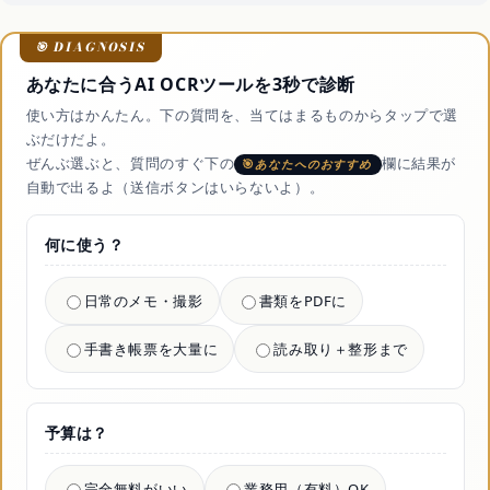
あなたに合うAI OCRツールを3秒で診断
使い方はかんたん。下の質問を、当てはまるものからタップで選
ぶだけだよ。
ぜんぶ選ぶと、質問のすぐ下の
欄に結果が
あなたへのおすすめ
自動で出るよ（送信ボタンはいらないよ）。
何に使う？
日常のメモ・撮影
書類をPDFに
手書き帳票を大量に
読み取り＋整形まで
予算は？
完全無料がいい
業務用（有料）OK