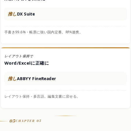
推し
DX Suite
手書き99.6%・帳票に強い国内定番。RPA連携。
レイアウト保持で
Word/Excelに正確に
推し
ABBYY FineReader
レイアウト保持・多言語。編集文書に戻せる。
05
CHAPTER 05