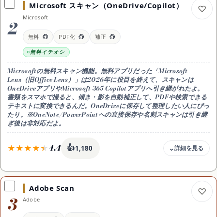
Microsoft スキャン（OneDrive/Copilot）
無料枠
Microsoft
完全無料でスキャン・コピー・翻訳まで使える。追加料金なし
2
目安（円/月換算）
無料
◎
PDF化
◎
補正
◎
0円で日常の文字起こしに十分
無料イチオシ
手書き
対応（精度は文字次第）
Microsoftの無料スキャン機能。無料アプリだった「Microsoft
出力
Lens（旧Office Lens）」は2026年に役目を終えて、スキャンは
テキストコピー / 翻訳
OneDriveアプリやMicrosoft 365 Copilotアプリへ引き継がれたよ。
書類をスマホで撮ると、傾き・影を自動補正して、PDFや検索できる
用途
テキストに変換できるんだ。OneDriveに保存して整理したい人にぴっ
日常のスキャン・翻訳
たり。※OneNote/PowerPointへの直接保存や名刺スキャンは引き継
安全
ぎ後は非対応だよ。
機密書類は扱いに注意
4.4
👍
1,180
料金
完全無料
Adobe Scan
無料枠
3
Adobe
無料で書類のスキャン→PDF・検索テキスト化が使える。追加料金な
し