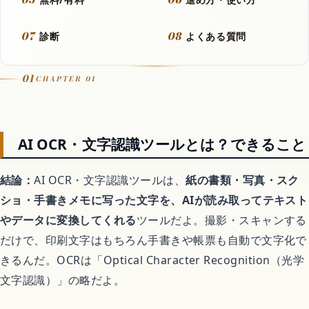
Let It Go
07
08
診断
よくある質問
音楽カバー動画
01
CHAPTER 01
アニメ
AI OCR・文字認識ツールとは？できること
結論：
AI OCR・文字認識ツールは、
紙の書類・写真・スク
歴代アニメランキング
ショ・手書きメモに写った文字を、AIが読み取ってテキスト
やデータに変換してくれる
ツールだよ。撮影・スキャンする
アニメ映画
だけで、印刷文字はもちろん手書きや帳票も自動で文字化で
きるんだ。OCRは「Optical Character Recognition（光学
異世界転生アニメ
文字認識）」の略だよ。