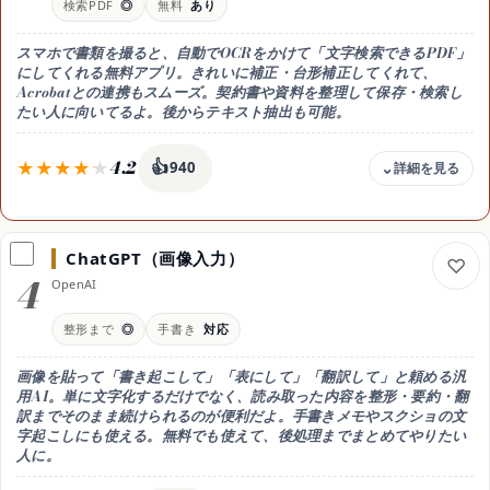
検索PDF
◎
無料
あり
目安（円/月換算）
0円でスキャン→PDF・OneDrive保存に
スマホで書類を撮ると、自動でOCRをかけて「文字検索できるPDF」
手書き
にしてくれる無料アプリ。きれいに補正・台形補正してくれて、
活字が中心
Acrobatとの連携もスムーズ。契約書や資料を整理して保存・検索し
たい人に向いてるよ。後からテキスト抽出も可能。
出力
PDF / 検索可能テキスト（OneDrive）
用途
4.2
👍
940
書類スキャン・PDF化
安全
料金
機密書類は扱いに注意
無料 / 有料連携
ChatGPT（画像入力）
無料枠
4
OpenAI
無料で検索できるPDF化が使える。高度な編集はAcrobat等の有料連携
目安（円/月換算）
整形まで
◎
手書き
対応
基本は無料。Acrobatと組み合わせると便利
手書き
画像を貼って「書き起こして」「表にして」「翻訳して」と頼める汎
活字が中心
用AI。単に文字化するだけでなく、読み取った内容を整形・要約・翻
訳までそのまま続けられるのが便利だよ。手書きメモやスクショの文
出力
字起こしにも使える。無料でも使えて、後処理までまとめてやりたい
検索可能PDF / テキスト
人に。
用途
書類の保存・検索