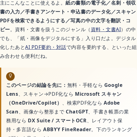
恋愛アニメ
主にこんなことに使えるよ。
紙の書類の電子化／名刺・領収
書の入力／手書きアンケート・申込書のデータ化／スキャン
PDFを検索できるようにする／写真の中の文字を翻訳・コ
ゲーム
ピー
。資料・文書を扱うこのジャンル（
資料・文書AI
）の中
でも、「紙・画像をデジタルにする」入り口だよ。デジタル
化したあと
AI PDF要約・対話
で内容を要約する、といった組
Switchおすすめソフト
み合わせも便利だね。
暮らし
このページの結論を先に：
無料・手軽なら
Google
Lens
、スキャン→PDF化なら
Microsoft スキャン
不用品回収
（OneDrive/Copilot）
、検索PDF化なら
Adobe
Scan
、画像から整形まで
ChatGPT
、手書き帳票の業
ハウスクリーニング
務用なら
DX Suite / スマートOCR
、レイアウト保
持・多言語なら
ABBYY FineReader
。下のランキング
引越し