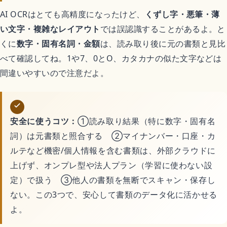
AI OCRはとても高精度になったけど、
くずし字・悪筆・薄
い文字・複雑なレイアウト
では誤認識することがあるよ。と
くに
数字・固有名詞・金額
は、読み取り後に元の書類と見比
べて確認してね。1や7、0とO、カタカナの似た文字などは
間違いやすいので注意だよ。
安全に使うコツ：
①読み取り結果（特に数字・固有名
詞）は元書類と照合する ②マイナンバー・口座・カ
ルテなど機密/個人情報を含む書類は、外部クラウドに
上げず、オンプレ型や法人プラン（学習に使わない設
定）で扱う ③他人の書類を無断でスキャン・保存し
ない。この3つで、安心して書類のデータ化に活かせる
よ。