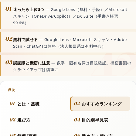
動画生成AI
01
迷ったら上位3つ
— Google Lens（無料・手軽）／Microsoft
スキャン（OneDrive/Copilot）／DX Suite（手書き帳票
99.6%）
音声読み上げAI
02
無料で試せる
— Google Lens・Microsoft スキャン・Adobe
文字起こしAI
Scan・ChatGPTは無料（法人帳票系は有料中心）
03
誤認識と機密に注意
— 数字・固有名詞は目視確認。機密書類の
音楽生成AI
クラウドアップは慎重に
資料・文書AI
目次
01
02
とは・基礎
おすすめランキング
動画
03
04
選び方
目的別早見表
フラッシュモブ
05
06
無料/有料
進め方・使い方