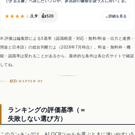
できる文書」へ戻したいプロや、多言語の書類を扱う人に向いてる。
CSV/Excel・検索可能PDF
用途
3.9
👍
非定型帳票・現場の書類
520
安全
法人プラン・規約を確認
料金
サブスク 年12,177円〜(スタンダード)
※ 評価は編集部による5基準（認識精度・対応・無料/料金・出力と連携・
無料枠
用途と日本語）の総合判断だよ（2026年7月時点）。料金・無料枠・機
無料は試用のみ。続けるには買い切りかサブスク(有料)
能・認識率は変わることがあるから、最終的な条件は各公式サイトで確認
目安（円/月換算）
買い切りなら月額なし。長く使うほど割安
してね。
手書き
対応（オプション）
03
CHAPTER 03
出力
Word/Excel（レイアウト保持）
用途
多言語・編集文書化
ランキングの評価基準（＝
安全
失敗しない選び方）
ローカル処理も選べる
このランキングは、AI OCRツールを選ぶときに迷いやすい5