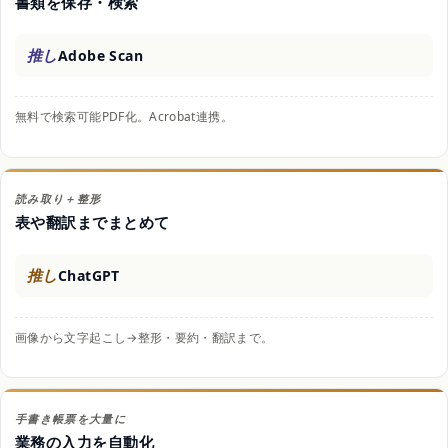
書類を保存・検索
推し
Adobe Scan
無料で検索可能PDF化。Acrobat連携。
読み取り＋整形
表や翻訳までまとめて
推し
ChatGPT
画像から文字起こし→整形・要約・翻訳まで。
手書き帳票を大量に
業務の入力を自動化