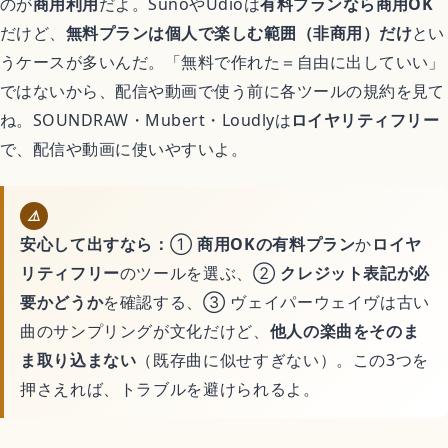
のが
商用利用
だよ。SunoやUdioは
有料プランなら商用OK
だけど、
無料プランは個人で楽しむ範囲（非商用）だけ
とい
うケースが多いんだ。「無料で作れた＝自由に出していい」
ではないから、配信や動画で使う前に各ツールの規約を見て
ね。SOUNDRAW・Mubert・Loudlyは
ロイヤリティフリー
で、配信や動画に使いやすいよ。
⚠️
安心して出すなら：
①
商用OKの有料プラン
か
ロイヤ
リティフリー
のツールを選ぶ、②
クレジット表記が必
要かどうか
を確認する、③ ヴェイパーウェイヴは古い
曲のサンプリングが文化だけど、
他人の楽曲をそのま
ま取り込まない
（既存曲に似せすぎない）。この3つを
押さえれば、トラブルを避けられるよ。