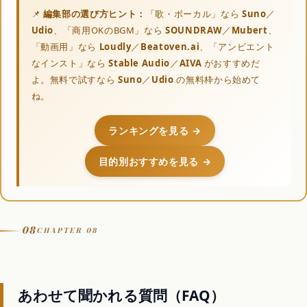
📌
編集部の選び方ヒント：
「歌・ボーカル」なら
Suno
／
Udio
、「商用OKのBGM」なら
SOUNDRAW
／
Mubert
、
「動画用」なら
Loudly
／
Beatoven.ai
、「アンビエント
なインスト」なら
Stable Audio
／
AIVA
がおすすめだ
よ。無料で試すなら
Suno
／
Udio
の無料枠から始めて
ね。
ランキングを見る →
目的別おすすめを見る →
08
CHAPTER 08
あわせて聞かれる質問（FAQ）