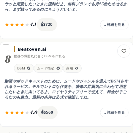
△ UIは英語中心
サッと用意したいときに便利だよ。無料プランでも月25曲ためせるか
ら、まず触ってみるのにちょうどいいよ。
得意なこと
アンビエントな音色・効果音
おすすめ用途
4.1
👍
720
雰囲気あるインスト素材・効果音
料金
無料(月25曲) / Personal 月10ドル / Pro 月30ドル
Beatoven.ai
無料枠
8
動画の雰囲気に合うBGMを作れる
無料プランで月25曲生成。Personal 月10ドル、Pro 月30ドルでロイ
ヤリティフリーのダウンロードや高音質・配信向け(年払いで割安・プ
ラン詳細は公式で確認)
BGM
◎
ムード指定
◎
商用
○
商用利用
可（有料プラン・ロイヤリティフリー）
動画やポッドキャストのために、ムードやジャンルを選んでBGMを作
れるサービス。チルでレトロな伴奏を、映像の雰囲気に合わせて用意
日本語
したいときに向いてるよ。ロイヤリティフリーで使えて、料金が手ご
△ UIは英語中心
ろなのも魅力。最新の条件は公式で確認してね。
得意なこと
ジャンル選択で手早く生成
4.0
👍
560
おすすめ用途
ジャンル選択でサッと作るBGM
料金
無料お試し(DL不可) / 有料 月2.5ドル〜・Creator 月7ドル(無制限・商