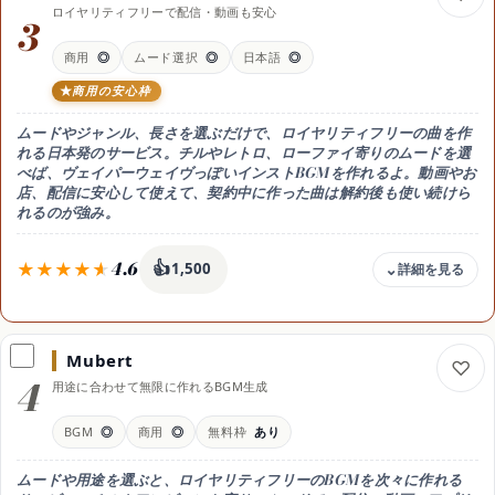
ロイヤリティフリーで配信・動画も安心
無料枠あり(毎日10クレジット＋月100クレジット)。Standard 月10ド
3
ル(2,400クレジット)、Pro 月30ドル(6,000クレジット)
商用
◎
ムード選択
◎
日本語
◎
商用利用
可（有料プラン・規約に従う）
商用の安心枠
日本語
ムードやジャンル、長さを選ぶだけで、ロイヤリティフリーの曲を作
○ 日本語プロンプトも使える
れる日本発のサービス。チルやレトロ、ローファイ寄りのムードを選
得意なこと
べば、ヴェイパーウェイヴっぽいインストBGMを作れるよ。動画やお
高音質な空気感・質感
店、配信に安心して使えて、契約中に作った曲は解約後も使い続けら
れるのが強み。
おすすめ用途
高音質なドリーミーサウンド
4.6
👍
1,500
料金
無料で作成お試し / Creator 月16.99ドル(年払い月11.04ドル)〜
Mubert
無料枠
4
用途に合わせて無限に作れるBGM生成
作成は無料で試せる(ダウンロードは有料)。Creator 月16.99ドル(年
払いで月11.04ドル)で無制限ダウンロード、上位プランも用意
BGM
◎
商用
◎
無料枠
あり
商用利用
可（ロイヤリティフリー・契約中に作った曲は解約後も使える）
ムードや用途を選ぶと、ロイヤリティフリーのBGMを次々に作れる
日本語