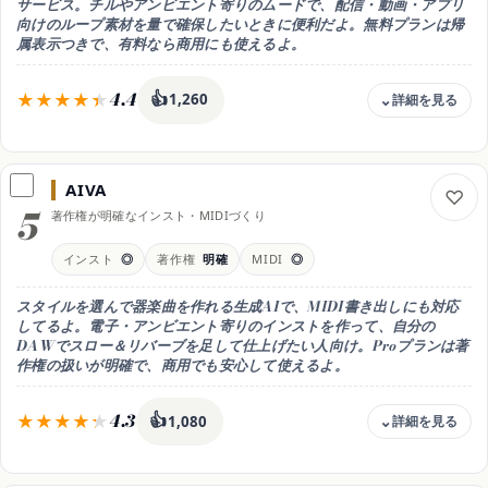
サービス。チルやアンビエント寄りのムードで、配信・動画・アプリ
◎ 日本語対応
向けのループ素材を量で確保したいときに便利だよ。無料プランは帰
属表示つきで、有料なら商用にも使えるよ。
得意なこと
ロイヤリティフリーのチルBGM
おすすめ用途
4.4
👍
1,260
商用も安心なチル・レトロBGM
料金
無料 / Creator 月14ドル / Pro 月39ドル
AIVA
無料枠
5
著作権が明確なインスト・MIDIづくり
Ambassador(無料・帰属表示で利用)。Creator 月14ドル、Pro 月39
ドルでロイヤリティフリーの商用利用
インスト
◎
著作権
明確
MIDI
◎
商用利用
可（有料プラン・ロイヤリティフリー）
スタイルを選んで器楽曲を作れる生成AIで、MIDI書き出しにも対応
日本語
してるよ。電子・アンビエント寄りのインストを作って、自分の
△ UIは英語中心
DAWでスロー＆リバーブを足して仕上げたい人向け。Proプランは著
作権の扱いが明確で、商用でも安心して使えるよ。
得意なこと
用途別のループBGMをたくさん作る
おすすめ用途
4.3
👍
1,080
配信・動画向けのチルBGM
料金