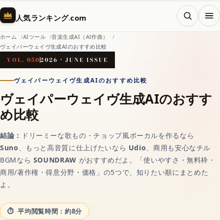
メニ
人気ランキング
.
com
ホーム
AIツール
音楽生成AI（AI作曲）
ヴェイパーウェイヴ生成AIのおすすめ比較
ホーム
VOL. 050
2026 · JUNE ISSUE
ヴェイパーウェイヴ生成AIのおすすめ比較
ヴェイパーウェイヴ生成AIのおすす
AI（人工知能）
め比較
対話AIの記事一覧
結論：
ドリーミーな歌もの・チョップ風ボーカルを作るなら
Suno
、もっと高音質に仕上げたいなら
Udio
、商用も安心なチル
BGMなら
SOUNDRAW
がおすすめだよ。「使いやすさ・無料枠・
AIチャットおすすめ
商用/著作権・得意分野・価格」の5つで、知りたい順にまとめた
よ。
画像生成AI
平均閲覧時間：約8分