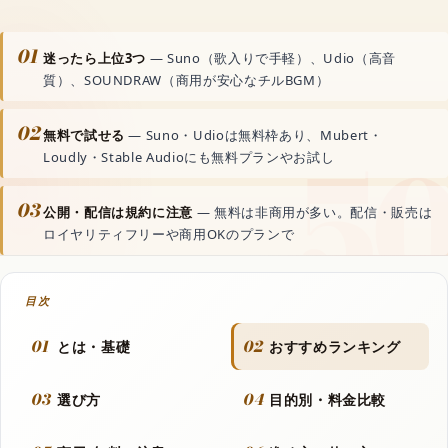
動画生成AI
01
迷ったら上位3つ
— Suno（歌入りで手軽）、Udio（高音
音声読み上げAI
質）、SOUNDRAW（商用が安心なチルBGM）
02
無料で試せる
— Suno・Udioは無料枠あり、Mubert・
文字起こしAI
Loudly・Stable Audioにも無料プランやお試し
03
音楽生成AI
公開・配信は規約に注意
— 無料は非商用が多い。配信・販売は
ロイヤリティフリーや商用OKのプランで
資料・文書AI
目次
ボーカルリムーバーAI
01
02
とは・基礎
おすすめランキング
03
04
選び方
目的別・料金比較
世界のAIアプリ