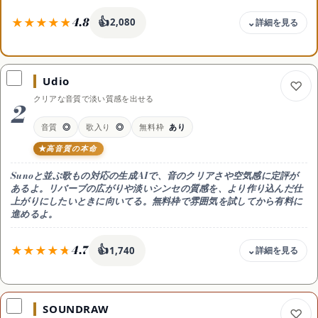
4.8
👍
2,080
サイトマップ
料金
無料 / Pro 月10ドル(年払い月8ドル) / Premier 月30ドル(年払い月24
ドル)
Udio
無料枠
クリアな音質で淡い質感を出せる
2
無料枠あり(毎日ぶんのクレジット・非商用)。Pro(月10ドル・年払い
月8ドル)で商用OK・2,500クレジット/月、Premierは月30ドル(年払
音質
◎
歌入り
◎
無料枠
あり
い月24ドル)
高音質の本命
商用利用
可（有料プランで生成した曲は商用OK）
Sunoと並ぶ歌もの対応の生成AIで、音のクリアさや空気感に定評が
日本語
あるよ。リバーブの広がりや淡いシンセの質感を、より作り込んだ仕
◎ 日本語プロンプトOK・アプリあり
上がりにしたいときに向いてる。無料枠で雰囲気を試してから有料に
進めるよ。
得意なこと
チョップ風ボーカル入りのトラック
4.7
👍
1,740
おすすめ用途
ドリーミーな歌もの・チョップ風ボーカル
料金
無料 / Standard 月10ドル / Pro 月30ドル
SOUNDRAW
無料枠