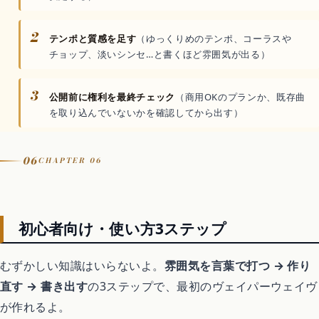
2
テンポと質感を足す
（ゆっくりめのテンポ、コーラスや
チョップ、淡いシンセ…と書くほど雰囲気が出る）
3
公開前に権利を最終チェック
（商用OKのプランか、既存曲
を取り込んでいないかを確認してから出す）
06
CHAPTER 06
初心者向け・使い方3ステップ
むずかしい知識はいらないよ。
雰囲気を言葉で打つ → 作り
直す → 書き出す
の3ステップで、最初のヴェイパーウェイヴ
が作れるよ。