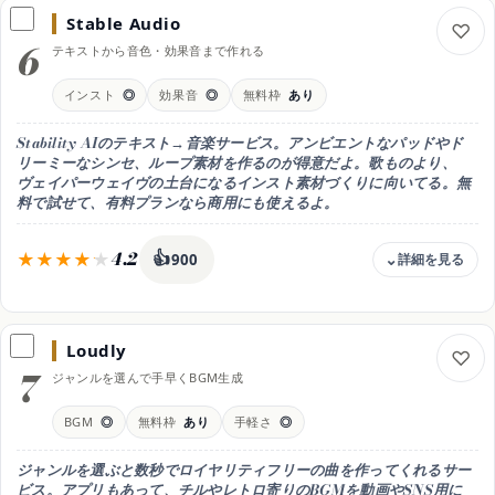
無料(非商用) / Standard 月15ユーロ(年払い月約11ユーロ) / Pro 月49
ユーロ(年払い月約33ユーロ)
Stable Audio
6
無料枠
テキストから音色・効果音まで作れる
Free(月3ダウンロード・非商用)。Standard 月15ユーロ(年払いで月
約11ユーロ・要クレジット表記)、Pro 月49ユーロ(年払いで月約33
インスト
◎
効果音
◎
無料枠
あり
ユーロ・著作権譲渡)
商用利用
Stability AIのテキスト→音楽サービス。アンビエントなパッドやド
Proで可（著作権譲渡）。Standardは条件つき
リーミーなシンセ、ループ素材を作るのが得意だよ。歌ものより、
ヴェイパーウェイヴの土台になるインスト素材づくりに向いてる。無
日本語
料で試せて、有料プランなら商用にも使えるよ。
△ UIは英語中心
得意なこと
4.2
👍
器楽曲・MIDI書き出し
900
おすすめ用途
料金
雰囲気あるインスト・MIDI編集
無料(10クレジット) / Pro 月11.99ドル / Studio 月29.99ドル
Loudly
無料枠
7
ジャンルを選んで手早くBGM生成
無料(登録で10クレジット・非商用)。Pro 月11.99ドル(250生成/月・
商用可・最長3分)、Studio 月29.99ドル(675生成/月)
BGM
◎
無料枠
あり
手軽さ
◎
商用利用
Pro以上で可
ジャンルを選ぶと数秒でロイヤリティフリーの曲を作ってくれるサー
日本語
ビス。アプリもあって、チルやレトロ寄りのBGMを動画やSNS用に