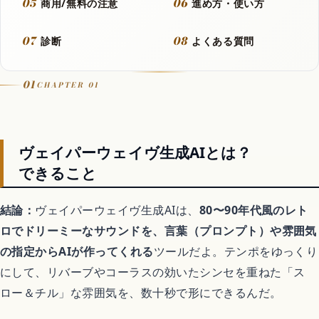
05
06
商用/無料の注意
進め方・使い方
動画
07
08
診断
よくある質問
フラッシュモブ
01
CHAPTER 01
Let It Go
ヴェイパーウェイヴ生成AIとは？
音楽カバー動画
できること
結論：
ヴェイパーウェイヴ生成AIは、
80〜90年代風のレト
ロでドリーミーなサウンドを、言葉（プロンプト）や雰囲気
アニメ
の指定からAIが作ってくれる
ツールだよ。テンポをゆっくり
にして、リバーブやコーラスの効いたシンセを重ねた「ス
歴代アニメランキング
ロー＆チル」な雰囲気を、数十秒で形にできるんだ。