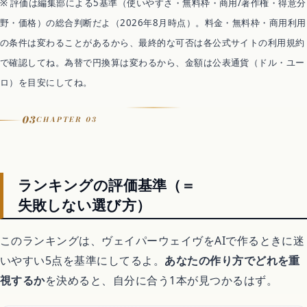
※ 評価は編集部による5基準（使いやすさ・無料枠・商用/著作権・得意分
用)
野・価格）の総合判断だよ（2026年8月時点）。料金・無料枠・商用利用
無料枠
無料で試せる(ダウンロードは不可)。有料は月2.5ドル〜、Creator 月
の条件は変わることがあるから、最終的な可否は各公式サイトの利用規約
7ドルで無制限生成＋商用ライセンス(料金は変動するため公式で要確
認)
で確認してね。為替で円換算は変わるから、金額は公表通貨（ドル・ユー
商用利用
ロ）を目安にしてね。
可（有料プランの商用・ロイヤリティフリーライセンス）
日本語
03
CHAPTER 03
△ UIは英語中心
得意なこと
映像に合うムードBGM
おすすめ用途
ランキングの評価基準（＝
動画用の素朴なチルBGM
失敗しない選び方）
このランキングは、ヴェイパーウェイヴをAIで作るときに迷
いやすい5点を基準にしてるよ。
あなたの作り方でどれを重
視するか
を決めると、自分に合う1本が見つかるはず。