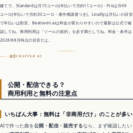
建てで、Standardは月15ユーロ(年払いで月約11ユーロ)・Proは月49
ユーロ(年払いで月約33ユーロ・著作権譲渡つき)。Loudlyは月払いの目安
で年払いは割安、Beatoven.aiは料金が変わりやすいので最新は公式で確
認してね。商用利用は「ツールの規約」を必ず満たしてね。料金・条件は
2026年8月時点の目安だよ。
05
CHAPTER 05
公開・配信できる？
商用利用と無料の注意点
いちばん大事：無料は「非商用だけ」のことが多い
AIで作った曲を
公開・配信・販売する
なら、まず確認したい