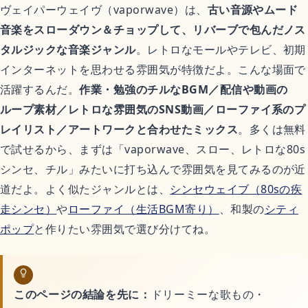
アニメ映画
ヴェイパーウェイヴ（vaporwave）は、
古い音源やムード
音楽をスローダウン＆チョップして、リバーブで包んだノス
異世界転生アニメ
タルジックな音楽ジャンル
。レトロなモールやテレビ、初期
インターネットを思わせる雰囲気が特徴だよ。こんな場面で
活躍するんだ。
作業・勉強のチルなBGM／配信や動画の
恋愛アニメ
ループ素材／レトロな雰囲気のSNS動画／ローファイ系のプ
レイリスト／アートワークと合わせたミックス
。多くは無料
平成アニメ名作
で試せるから、まずは「vaporwave、スロー、レトロな80s
シンセ、チル」みたいに打ち込んで雰囲気を見てみるのが近
完結済みアニメ
道だよ。よく似たジャンルとは、
シンセウェイブ（80sの疾
走シンセ）
や
ローファイ（生活BGM寄り）
、和製の
シティ
どんでん返しアニメ
ポップ
と作りたい雰囲気で選び分けてね。
ゲーム
このページの結論を先に：
ドリーミーな歌もの・