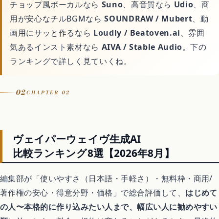
チョップ風ボーカルなら
Suno
、高音質なら
Udio
、商
Switchおすすめソフト
用が安心なチルBGMなら
SOUNDRAW / Mubert
、動
画用にサッと作るなら
Loudly / Beatoven.ai
、雰囲
気あるインスト素材なら
AIVA / Stable Audio
。下の
暮らし
ランキングで詳しく見ていくね。
不用品回収
02
CHAPTER 02
ハウスクリーニング
ヴェイパーウェイヴ生成AI
比較ランキング8選【2026年8月】
引越し
編集部が「使いやすさ（日本語・手軽さ）・無料枠・商用/
害虫・害獣駆除
著作権の安心・得意分野・価格」で総合評価して、
はじめて
の人〜本格的に作り込みたい人まで、幅広い人に勧めやすい
買取