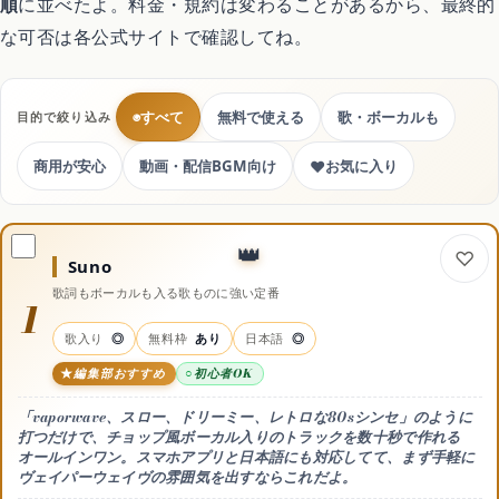
順
に並べたよ。料金・規約は変わることがあるから、最終的
な可否は各公式サイトで確認してね。
処分・回収
◉
すべて
無料で使える
歌・ボーカルも
目的で絞り込み
暮らしの代行サービス
♥
商用が安心
動画・配信BGM向け
お気に入り
コスメ・美容
Suno
歌詞もボーカルも入る歌ものに強い定番
1
ドライヤー
歌入り
◎
無料枠
あり
日本語
◎
編集部おすすめ
初心者OK
シャンプー
「vaporwave、スロー、ドリーミー、レトロな80sシンセ」のように
打つだけで、チョップ風ボーカル入りのトラックを数十秒で作れる
スキンケア
オールインワン。スマホアプリと日本語にも対応してて、まず手軽に
ヴェイパーウェイヴの雰囲気を出すならこれだよ。