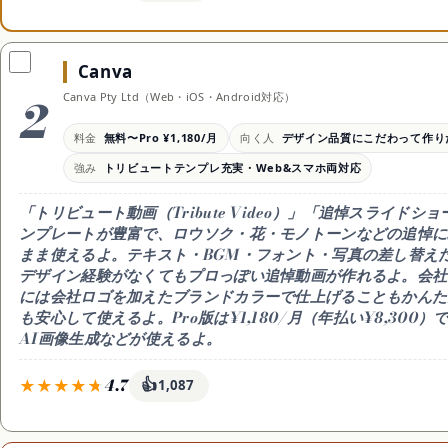
料金
無料枠
向く人
無料 / Pro ¥2,180/月 or
無料プランあり（透かしな
スマホで手軽
¥19,800/年（日本版）
しで基本編集可・一部AI機
ドショーや周
Canva
能は有料）
たい人
2
強み
Canva Pty Ltd（Web・iOS・Android対応）
メモリアルテンプレ豊富・
BGM自動同期・写真→動
料金
無料〜Pro ¥1,180/月
向く人
デザイン品質にこだわって作り
画変換がスムーズ
強み
トリビュートテンプレ充実・Web&スマホ両対応
「トリビュート動画（Tribute Video）」「追悼スライド
ンプレートが豊富で、ロウソク・花・モノトーンなどの追悼に
まま使えるよ。テキスト・BGM・フォント・写真の差し替え
デザイン経験がなくてもプロっぽい追悼動画が作れるよ。会社
には会社ロゴを加えたブランドカラーで仕上げることもかんた
も安心して使えるよ。Pro版は¥1,180/月（年払い¥8,300
AI画像生成などが使えるよ。
4.7
👍
1,087
料金
無料枠
向く人
無料 / Pro ¥1,180/月（年
無料プランあり（テンプ
デザイン品質