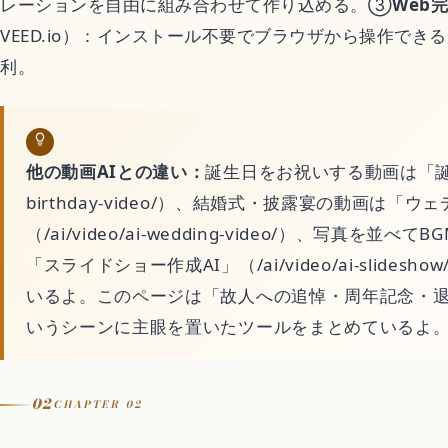
レーションを自由に組み合わせて作り込める。③
Web
恋愛アニメ
VEED.io）：インストール不要でブラウザから操作で
利。
ゲーム
Switchおすすめソ
他の動画AIとの違い：
誕生日をお祝いする動画は「誕生日動
birthday-video/）、結婚式・披露宴の動画は「ウ
（/ai/video/ai-wedding-video/）、写真を
暮らし
「スライドショー作成AI」（/ai/video/ai-slide
いるよ。このページは「故人への追悼・周年記念・
不用品回収
いうシーンに主眼を置いたツールをまとめているよ
ハウスクリーニング
02
CHAPTER 02