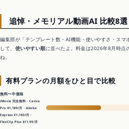
引越し
追悼・メモリアル動画AI 比較8選【
害虫・害獣駆除
庭・外構
編集部が「テンプレート数・AI機能・使いやすさ・スマ
して、
使いやすい順
に並べたよ。料金は2026年8月時
買取
ね。
処分・回収
有料プランの月額をひと目で比較
車・バイク・自転車
無料〜中価格
iMovie 完全無料・Canva
Pro ¥1,180/月・Adobe
暮らしの代行サービ
Express ¥1,180/月・
FlexClip Plus $11.99/月