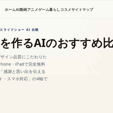
ホーム
AI
動画
アニメ
ゲーム
暮らし
コスメ
サイトマップ
スライドショー AI 比較
を作るAIのおすすめ
デザイン品質にこだわりた
Phone・iPadで完全無料
「感謝と思い出を伝える
ト・スマホ対応」の4軸で