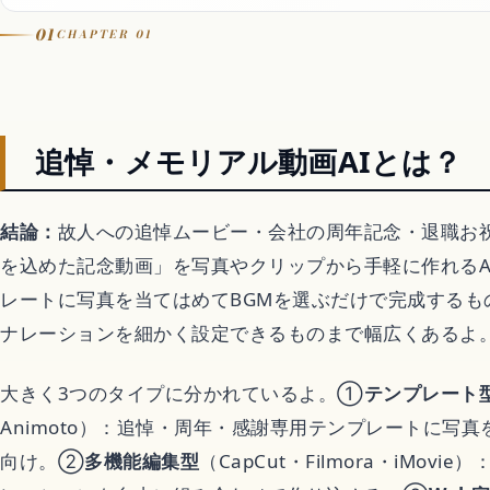
01
CHAPTER 01
Let It Go
音楽カバー動画
追悼・メモリアル動画AIとは？
アニメ
結論：
故人への追悼ムービー・会社の周年記念・退職お
を込めた記念動画」を写真やクリップから手軽に作れるA
歴代アニメランキン
レートに写真を当てはめてBGMを選ぶだけで完成するも
ナレーションを細かく設定できるものまで幅広くあるよ
アニメ映画
大きく3つのタイプに分かれているよ。①
テンプレート
Animoto）：追悼・周年・感謝専用テンプレートに写
異世界転生アニメ
向け。②
多機能編集型
（CapCut・Filmora・iMo