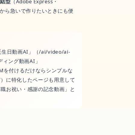
完結型
（Adobe Express・
きるから急いで作りたいときにも便
フト
画AI」（/ai/video/ai-
ェディング動画AI」
並べてBGMを付けるだけならシンプルな
show/）に特化したページも用意して
退職お祝い・感謝の記念動画」と
。