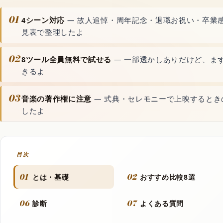
動画生成AI
01
4シーン対応
— 故人追悼・周年記念・退職お祝い・卒業
見表で整理したよ
音声読み上げAI
02
8ツール全員無料で試せる
— 一部透かしありだけど、ま
きるよ
文字起こしAI
03
音楽の著作権に注意
— 式典・セレモニーで上映するとき
音楽生成AI
したよ
資料・文書AI
目次
01
02
とは・基礎
おすすめ比較8選
動画
06
07
診断
よくある質問
フラッシュモブ