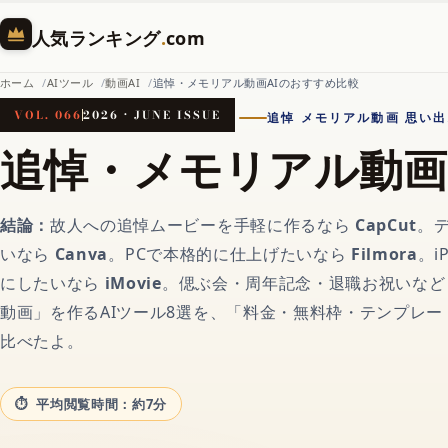
人気ランキング
.
com
ホーム
AIツール
動画AI
追悼・メモリアル動画AIのおすすめ比較
VOL. 066
2026 · JUNE ISSUE
追悼 メモリアル動画 思い出
ホーム
追悼・メモリアル動画
AI（人工知能）
結論：
故人への追悼ムービーを手軽に作るなら
CapCut
。
いなら
Canva
。PCで本格的に仕上げたいなら
Filmora
。i
にしたいなら
iMovie
。偲ぶ会・周年記念・退職お祝いなど
対話AIの記事一覧
動画」を作るAIツール8選を、「料金・無料枠・テンプレー
比べたよ。
AIチャットおすすめ
平均閲覧時間：約7分
画像生成AI