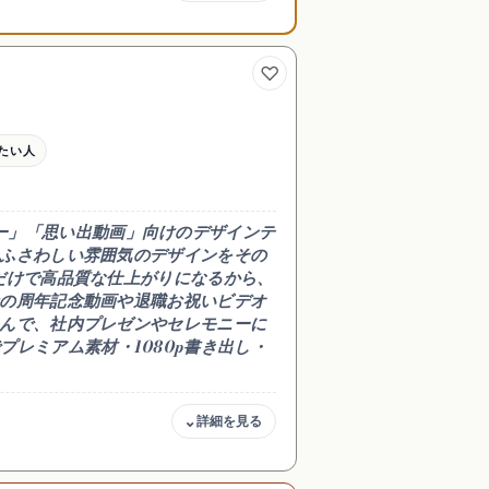
日本語
に追悼スライ
◎（日本語UIあり）
年動画を作り
たい人
ショー」「思い出動画」向けのデザインテ
ふさわしい雰囲気のデザインをその
だけで高品質な仕上がりになるから、
の周年記念動画や退職お祝いビデオ
んで、社内プレゼンやセレモニーに
）でプレミアム素材・1080p書き出し・
日本語
にこだわりた
◎（日本語UI完全対応）