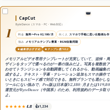
CapCut
ByteDance（スマホ・PC・Web対応）
1
料金
無料〜Pro ¥2,180/月
向く人
スマホで手軽に思い出動画を作
強み
メモリアルテンプレ豊富・BGM自動同期
編集部おすすめ
テンプレ数NO.1
メモリアルビデオ専用テンプレートが充実していて、追悼・周
ザインをタップで選べるのが一番の強みだよ。写真を複数枚ア
わせてトランジションを自動調整してくれるから、動画編集の経
成するよ。テキスト・字幕・ナレーション追加もスマホ操作で
いときにもスピード感で対応できる。無料プランでも透かしな
ツールにない強みで、Pro版は日本版¥2,180/月または¥19,
運営元がByteDance（中国系）のため、利用規約のデータ
よ。
4.8
👍
1,234