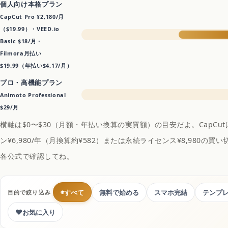
個人向け本格プラン
コスメ・美容
CapCut Pro ¥2,180/月
（$19.99）・VEED.io
Basic $18/月・
ドライヤー
Filmora月払い
$19.99（年払い$4.17/月）
日焼け止め
プロ・高機能プラン
Animoto Professional
$29/月
シャンプー
横軸は$0〜$30（月額・年払い換算の実質額）の目安だよ。CapCutは日
ン¥6,980/年（月換算約¥582）または永続ライセンス¥8,980の買
スキンケア
各公式で確認してね。
サイトマップ
◉
すべて
無料で始める
スマホ完結
テンプ
目的で絞り込み
♥
お気に入り