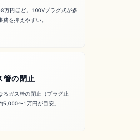
〜8万円ほど。100Vプラグ式が多
事費を抑えやすい。
ス管の閉止
なるガス栓の閉止（プラグ止
5,000〜1万円が目安。
ス