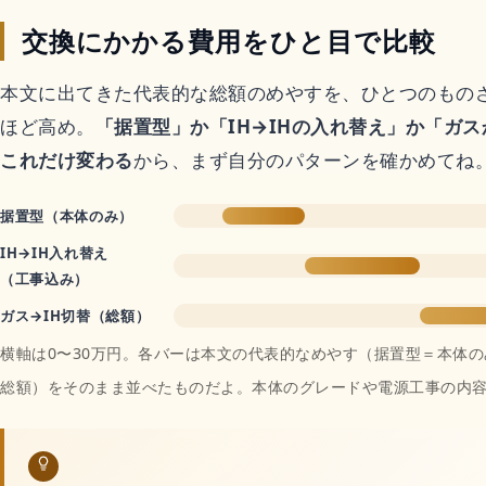
コスメ・美容
交換にかかる費用をひと目で比較
本文に出てきた代表的な総額のめやすを、ひとつのもの
ドライヤー
ほど高め。
「据置型」か「IH→IHの入れ替え」か「ガ
これだけ変わる
から、まず自分のパターンを確かめてね
日焼け止め
据置型（本体のみ）
シャンプー
IH→IH入れ替え
（工事込み）
スキンケア
ガス→IH切替（総額）
横軸は0〜30万円。各バーは本文の代表的なめやす（据置型＝本体
総額）をそのまま並べたものだよ。本体のグレードや電源工事の内
サイトマップ