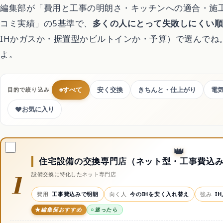
編集部が「費用と工事の明朗さ・キッチンへの適合・施
コミ実績」の5基準で、
多くの人にとって失敗しにくい
IHかガスか・据置型かビルトインか・予算）で選んでね
よ。
◉
すべて
安く交換
きちんと・仕上がり
電
目的で絞り込み
♥
お気に入り
住宅設備の交換専門店（ネット型・工事費込
1
設備交換に特化したネット専門店
費用
工事費込みで明朗
向く人
今のIHを安く入れ替え
強み
I
編集部おすすめ
迷ったら