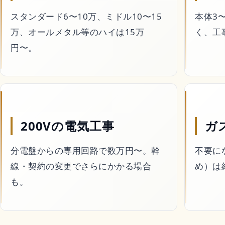
引越し
スタンダード6〜10万、ミドル10〜15
本体3
万、オールメタル等のハイは15万
く、工
害虫・害獣駆除
円〜。
庭・外構
買取
200Vの電気工事
ガ
処分・回収
分電盤からの専用回路で数万円〜。幹
不要に
車・バイク・自転車
線・契約の変更でさらにかかる場合
め）は約
も。
暮らしの代行サービ