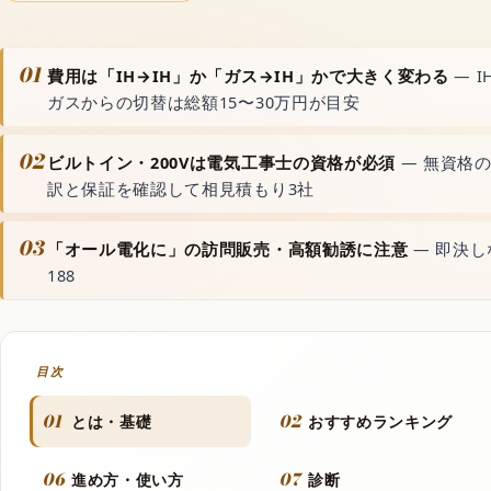
動画生成AI
01
費用は「IH→IH」か「ガス→IH」かで大きく変わる
— 
音声読み上げAI
ガスからの切替は総額15〜30万円が目安
02
ビルトイン・200Vは電気工事士の資格が必須
— 無資格の
文字起こしAI
訳と保証を確認して相見積もり3社
音楽生成AI
03
「オール電化に」の訪問販売・高額勧誘に注意
— 即決
188
資料・文書AI
目次
動画
01
02
とは・基礎
おすすめランキング
フラッシュモブ
06
07
進め方・使い方
診断