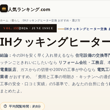
人気ランキング
.
com
ホーム
暮らし
IHクッキングヒーター交換 おすすめ・選び方
VOL. 155
2026 · JUNE ISSUE
IHクッキングヒーター交換
ホーム
IHクッキングヒータ
AI（人工知能）
結論：
今のIHを安く早く入れ替えるなら
住宅設備の交換専
ッチンごときれいにしたいなら
リフォーム会社・工務店
、
対話AIの記事一覧
電量販店
、ガスからの切替や200Vの工事が中心なら
電気工
業者
がおすすめ。「費用と工事の明朗さ・キッチンへの適
工事の安全・口コミ実績」の5基準で、あなたの台所に合う
AIチャットおすすめ
まとめたよ。
画像生成AI
平均閲覧時間：約8分