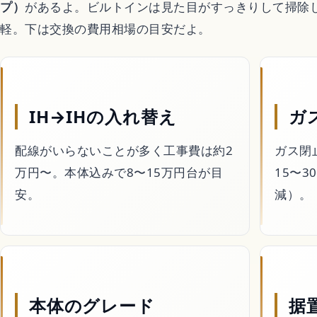
プ）
があるよ。ビルトインは見た目がすっきりして掃除
恋愛アニメ
軽。下は交換の費用相場の目安だよ。
ゲーム
IH→IHの入れ替え
ガ
Switchおすすめソ
配線がいらないことが多く工事費は約2
ガス閉
万円〜。本体込みで8〜15万円台が目
15〜
暮らし
安。
減）。
不用品回収
ハウスクリーニング
本体のグレード
据