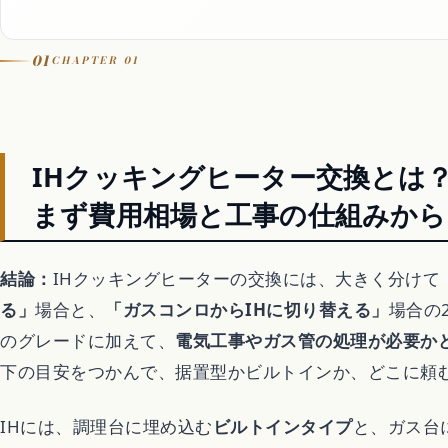
Let It Go
01
CHAPTER 01
音楽カバー動画
IHクッキングヒーター交換とは
アニメ
まず費用相場と工事の仕組みから
歴代アニメランキン
結論：
IHクッキングヒーターの交換には、大きく分けて
る」
場合と、
「ガスコンロからIHに切り替える」
場合の
アニメ映画
のグレードに加えて、
電気工事やガス管の処理が必要か
下の目安をつかんで、据置型かビルトインか、どこに頼
異世界転生アニメ
IHには、調理台に埋め込む
ビルトインタイプ
と、ガス台