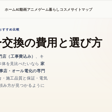
ホーム
AI
動画
アニメ
ゲーム
暮らし
コスメ
サイトマップ
 おすすめ比較
ー交換の費用と選び方
門店（工事費込み）
、キ
本体を見比べたいなら
家
事店・オール電化の専門
合・施工品質と保証・電気
頼み方が見つかるように