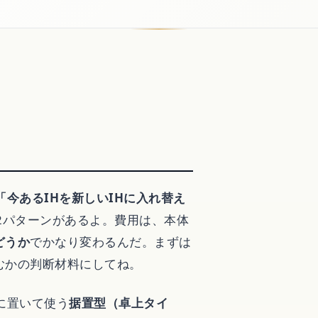
？
グ
「今あるIHを新しいIHに入れ替え
2パターンがあるよ。費用は、本体
どうか
でかなり変わるんだ。まずは
むかの判断材料にしてね。
に置いて使う
据置型（卓上タイ