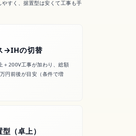
しやすく、据置型は安くて工事も手
ス→IHの切替
フト
止＋200V工事が加わり、総額
30万円前後が目安（条件で増
置型（卓上）