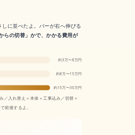
さしに並べたよ。バーが右へ伸びる
スからの切替」かで、かかる費用が
。
約3万〜8万円
約8万〜15万円
約15万〜30万円
のみ／入れ替え＝本体＋工事込み／切替＝
容で前後するよ。