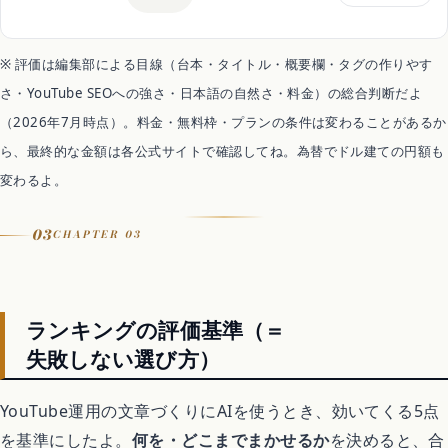
料金
無料（個人）
※ 評価は編集部による目線（台本・タイトル・概要欄・タグの作りやす
無料枠
さ・YouTube SEOへの強さ・日本語の自然さ・料金）の総合判断だよ
個人向けは無料で使える
（2026年7月時点）。料金・無料枠・プランの条件は変わることがあるか
向く用途
台本・概要欄をサッと作成
ら、最終的な金額は各公式サイトで確認してね。為替でドル建ての円額も
得意なこと
変わるよ。
Windows/Edge/アプリから手軽に呼び出し
使い方
03
CHAPTER 03
Web/アプリ・作りたい文章を頼む
料金の内訳
無料（個人向け）/ 法人向けは Microsoft 365 Copilot 月30ドル/人
（2026年時点）
ランキングの評価基準（＝
おすすめ用途
お金をかけず手軽に始めたい人
失敗しない選び方）
YouTube運用の文章づくりにAIを使うとき、効いてくる5点
を基準にしたよ。
何を・どこまでまかせるか
を決めると、合