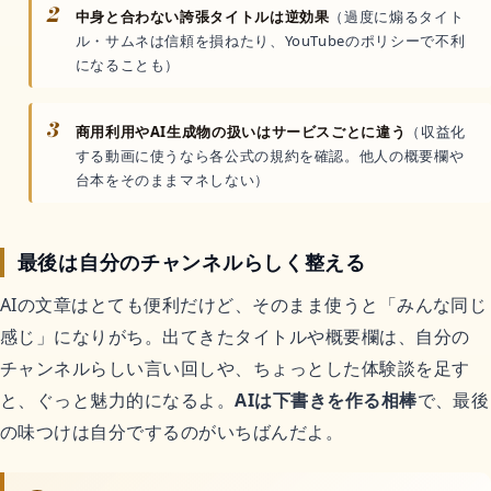
2
中身と合わない誇張タイトルは逆効果
（過度に煽るタイト
ル・サムネは信頼を損ねたり、YouTubeのポリシーで不利
になることも）
3
商用利用やAI生成物の扱いはサービスごとに違う
（収益化
する動画に使うなら各公式の規約を確認。他人の概要欄や
台本をそのままマネしない）
最後は自分のチャンネルらしく整える
AIの文章はとても便利だけど、そのまま使うと「みんな同じ
感じ」になりがち。出てきたタイトルや概要欄は、自分の
チャンネルらしい言い回しや、ちょっとした体験談を足す
と、ぐっと魅力的になるよ。
AIは下書きを作る相棒
で、最後
の味つけは自分でするのがいちばんだよ。