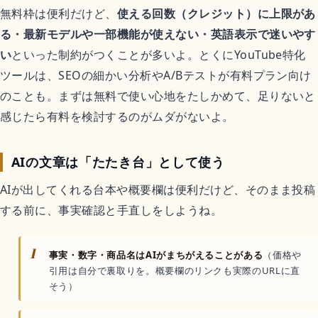
無料枠は便利だけど、
使える回数（クレジット）に上限があ
る・最新モデルや一部機能が使えない・英語表示で迷いやす
い
といった制約がつくことが多いよ。とくにYouTube特化
ツールは、SEOの細かい分析やA/Bテストが有料プラン向け
のことも。まずは無料で使い心地をたしかめて、足りないと
感じたら有料を検討するのがムダがないよ。
AIの文章は「たたき台」として使う
AIが出してくれる台本や概要欄は便利だけど、そのまま投稿
する前に、事実確認と手直しをしようね。
1
事実・数字・商品名はAIがまちがえることがある
（価格や
引用は自分で裏取りを。概要欄のリンクも実際のURLに直
そう）