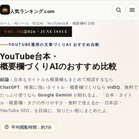
メニ
人気ランキング
.
com
ホーム
AIツール
対話AI
YouTube台本・概要欄AI 比較
VOL. 132
2026 · JUNE ISSUE
ホーム
YOUTUBE運用の文章づくりAI おすすめ比較
YouTube台本・
概要欄づくりAIのおすすめ比較
AI（人工知能）
結論：
台本もタイトルも概要欄もまとめて相談するなら
対話AIの記事一覧
ChatGPT
、検索に強いタイトル・概要欄づくりなら
vidIQ
、無料で
たっぷり使うなら
Google Gemini
が頼れるよ。「台本・タイト
ル・概要欄・タグの作りやすさ・無料で使えるか・日本語・
AIチャットおすすめ
YouTube SEO」を目線に、知りたい順にまとめたよ。
画像生成AI
平均閲覧時間：約7分