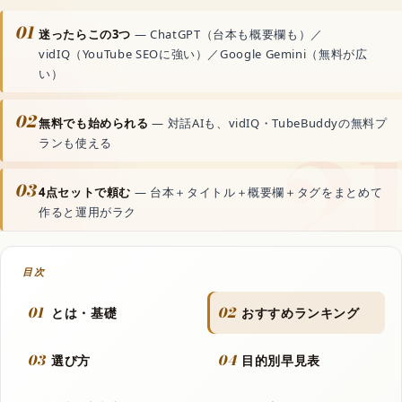
動画生成AI
01
迷ったらこの3つ
— ChatGPT（台本も概要欄も）／
vidIQ（YouTube SEOに強い）／Google Gemini（無料が広
音声読み上げAI
い）
02
無料でも始められる
— 対話AIも、vidIQ・TubeBuddyの無料プ
文字起こしAI
ランも使える
音楽生成AI
03
4点セットで頼む
— 台本＋タイトル＋概要欄＋タグをまとめて
作ると運用がラク
資料・文書AI
目次
01
02
とは・基礎
おすすめランキング
動画
03
04
選び方
目的別早見表
フラッシュモブ