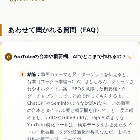
08
CHAPTER 08
あわせて聞かれる質問（FAQ）
YouTubeの台本や概要欄、AIでどこまで作れるの？
結論：
動画のテーマと尺、ターゲットを伝えると、
台本（フック→本編→CTA）はもちろん、クリックさ
れやすいタイトル案・SEOを意識した概要欄・タ
グ・チャプターまでまとめて作ってもらえるよ。
ChatGPTやGeminiのような対話AIなら「この動画
の台本とタイトル5案と概要欄を作って」と一度に頼
めるし、vidIQやTubeBuddy、Taja AIのような
YouTube特化ツールは、検索データをふまえたタイ
トル・概要欄・タグの最適化が得意なんだ。まずは
無料の範囲で試してみてね。