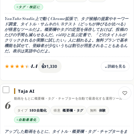
長尺台本・読み上げ用ナレーション
タグ・検証に
得意なこと
長文でも自然で読みやすい文章・トーン調整
YouTube Studio上で動くChrome拡張で、タグ候補の提案やキーワー
使い方
ド調査、タイトル・サムネのA/Bテスト（どっちが伸びるか比べる）
Web/アプリ・構成と本文を相談
が得意なツールだよ。概要欄やタグの定型を保存しておけば、投稿の
たびの手間も減らせるんだ。vidIQと並ぶ定番で、「どのタイトルが
料金の内訳
クリックされるか実際に試したい」人に頼れるよ。無料プランで基本
無料 / Pro 月20ドル / Max 月100ドル〜（2026年時点）
機能を試せて、登録者が少ないうちは割引が用意されることもあるん
おすすめ用途
だ。表示は英語中心だよ。
長尺をじっくり作り込みたい人
4.4
👍
1,330
料金
無料プランあり / Pro 月4.99ドル前後
Taja AI
無料枠
動画をもとに概要欄・タグ・チャプターを自動で最適化する運用ツール
無料プランで基本機能を試せる
6
向く用途
タイプ
SEO自動化
得意
概要欄・タグ
無料
体験
タグ・タイトルのSEO最適化
自動最適化
得意なこと
タグ候補・タイトルのA/Bテスト
アップした動画をもとに、タイトル・概要欄・タグ・チャプターをま