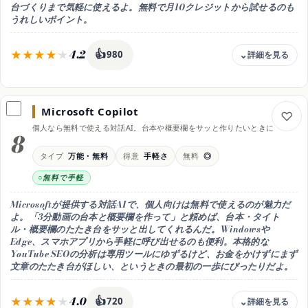
台づくりまで気軽に使えるよ。無料で月10クレジットから試せるのも
Professional 月49.99ドル / Teams 月99.99ドル（2026年時点）
うれしいポイント。
おすすめ用途
投稿後の最適化を自動でまかせたい人
4.2
👍
980
料金
無料 月10クレジット / Starter 月3,000円〜
Microsoft Copilot
無料枠
個人なら無料で使える対話AI。台本や概要欄をサッと作りたいときに
無料で月10クレジットお試し
8
向く用途
タイプ
万能・無料
得意
手軽さ
無料
◎
日本語の企画・タイトル・概要欄
無料で手軽
得意なこと
日本語テンプレで手早くたたき台
Microsoftが提供する対話AIで、個人向けは無料で使えるのが魅力だ
使い方
よ。「3分動画の台本と概要欄を作って」と頼めば、台本・タイト
Web・テンプレを選んで条件を入力
ル・概要欄のたたき台をサッと出してくれるんだ。Windowsや
Edge、スマホアプリから手軽に呼び出せるのも便利。本格的な
料金の内訳
YouTube SEOの分析は専用ツールにゆずるけど、お金をかけずにまず
無料（月10クレジット）/ Starter 月3,000円〜 / Pro 月9,800円
文章のたたき台がほしい、というときの最初の一歩にぴったりだよ。
（2026年時点）
おすすめ用途
日本語テンプレで手早く作りたい人
4.0
👍
720