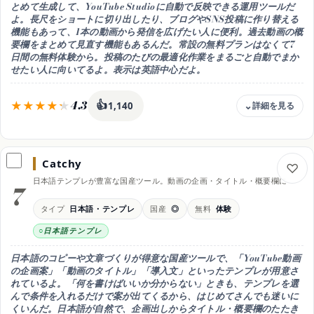
使い方
とめて生成して、YouTube Studioに自動で反映できる運用ツールだ
Chrome拡張・YouTube Studio上で操作
よ。長尺をショートに切り出したり、ブログやSNS投稿に作り替える
機能もあって、1本の動画から発信を広げたい人に便利。過去動画の概
料金の内訳
要欄をまとめて見直す機能もあるんだ。常設の無料プランはなくて7
無料プランあり / Pro 月4.99ドル前後 / Legend 月24.99ドル前後（年
日間の無料体験から。投稿のたびの最適化作業をまるごと自動でまか
払い20%off・2026年時点の目安）
せたい人に向いてるよ。表示は英語中心だよ。
おすすめ用途
タグやタイトルを検証しながら伸ばしたい人
4.3
👍
1,140
料金
7日無料体験 / Starter 月19.99ドル
Catchy
無料枠
日本語テンプレが豊富な国産ツール。動画の企画・タイトル・概要欄に
常設の無料プランなし（7日間の無料体験）
7
向く用途
タイプ
日本語・テンプレ
国産
◎
無料
体験
概要欄・タグ・チャプターの自動最適化
日本語テンプレ
得意なこと
動画から運用文章を自動生成・Studio反映
日本語のコピーや文章づくりが得意な国産ツールで、「YouTube動画
使い方
の企画案」「動画のタイトル」「導入文」といったテンプレが用意さ
Web・動画をアップして自動生成
れているよ。「何を書けばいいか分からない」ときも、テンプレを選
んで条件を入れるだけで案が出てくるから、はじめてさんでも迷いに
料金の内訳
くいんだ。日本語が自然で、企画出しからタイトル・概要欄のたたき
7日無料体験 / Starter 月19.99ドル（年払い月15.99ドル）/