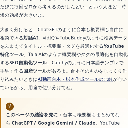
恋愛アニメ
たびに毎回ゼロから考えるのがしんどい…という人ほど、時
短の効果が大きいよ。
ゲーム
大きく分けると、ChatGPTのように台本も概要欄も自由に
相談できる
対話AI
、vidIQやTubeBuddyのように検索データ
Switchおすすめソフト
をふまえてタイトル・概要欄・タグを最適化する
YouTube
特化ツール
、Taja AIのように概要欄やタグの最適化を自動化
する
SEO自動化ツール
、Catchyのように日本語テンプレで
暮らし
手早く作る
国産ツール
があるよ。台本そのものをじっくり作
り込みたいときは
AI動画台本・脚本作成ツールの比較
が向い
ているから、用途で使い分けてね。
不用品回収
ハウスクリーニング
このページの結論を先に：
台本も概要欄もまとめてな
ら
ChatGPT / Google Gemini / Claude
、YouTube
引越し