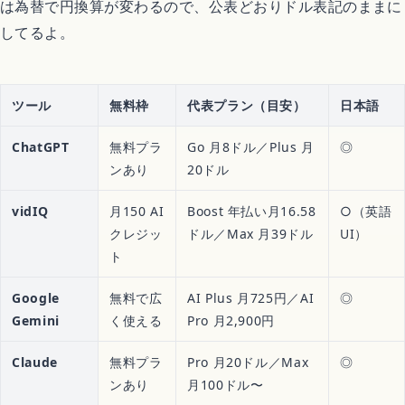
は為替で円換算が変わるので、公表どおりドル表記のままに
してるよ。
ツール
無料枠
代表プラン（目安）
日本語
ChatGPT
無料プラ
Go 月8ドル／Plus 月
◎
ンあり
20ドル
vidIQ
月150 AI
Boost 年払い月16.58
○（英語
クレジッ
ドル／Max 月39ドル
UI）
ト
Google
無料で広
AI Plus 月725円／AI
◎
Gemini
く使える
Pro 月2,900円
Claude
無料プラ
Pro 月20ドル／Max
◎
ンあり
月100ドル〜