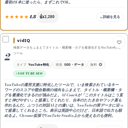
最初の1本に迷ったら、まずこれでOK。
4.8
👍
2,280
料金
無料 / Plus 月20ドル
vidIQ
無料枠
検索データをふまえてタイトル・概要欄・タグを最適化するYouTube特化
無料のまま台本・概要欄づくりに使える
2
ツール
向く用途
台本＋タイトル＋概要欄＋タグを一括
タイプ
YouTube特化
得意
SEO・データ
無料
◎
得意なこと
YOUTUBE SEO
一度の指示で運用の文章をまとめて作成
使い方
YouTubeの運用支援に特化したツールで、いま検索されているキー
Web/アプリ・「台本と概要欄を作って」と頼む
ワードのスコアや競合動画の傾向をふまえて、タイトル・概要欄・タ
グを最適化できるのが強みだよ。AI Coachが「このタイトルはこう直
料金の内訳
すと伸びやすい」と提案してくれたり、台本のたたき台やフック案も
無料 / Go 月8ドル / Plus 月20ドル / Pro 月200ドル（2026年時点）
作れるんだ。ふつうの対話AIとの違いは、YouTubeの実データに沿っ
おすすめ用途
て提案してくれるところ。表示は英語中心だけど、日本語で出力も頼
動画の文章をまとめて相談したい人
めるよ。Chrome拡張でYouTube Studio上から使えるのも便利。