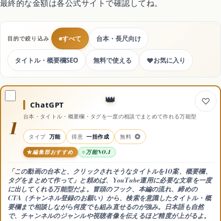
最終的な金額は各公式サイトで確認してね。
コスメ・美容
◉
すべて
台本・長尺向け
目的で絞り込み
ドライヤー
♥
タイトル・概要欄SEO
無料で使える
お気に入り
日焼け止め
シャンプー
ChatGPT
台本・タイトル・概要欄・タグを一度の相談でまとめて作れる万能型
1
スキンケア
タイプ
万能
得意
一括作成
無料
◎
編集部おすすめ
万能NO.1
「この動画の台本と、クリックされそうなタイトルを10案、概要欄、
サイトマップ
タグをまとめて作って」と頼めば、YouTube運用に必要な文章を一度
に出してくれる万能型だよ。冒頭のフック、本編の流れ、締めの
CTA（チャンネル登録のお願い）から、検索を意識したタイトル・概
要欄まで相談しながら何度でも組み直せるのが強み。日本語も自然
で、チャンネルのジャンルや視聴者像を伝えるほど精度が上がるよ。