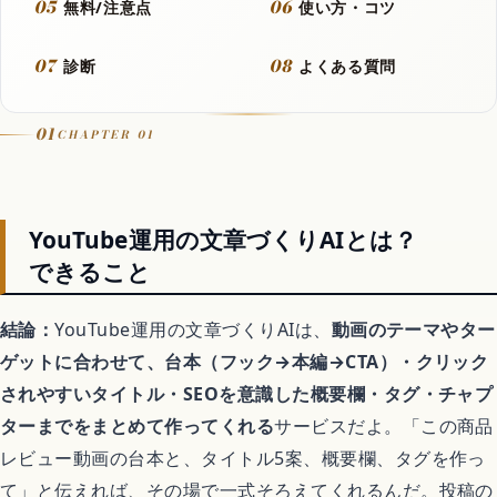
05
06
無料/注意点
使い方・コツ
Let It Go
07
08
診断
よくある質問
音楽カバー動画
01
CHAPTER 01
アニメ
YouTube運用の文章づくりAIとは？
できること
歴代アニメランキング
結論：
YouTube運用の文章づくりAIは、
動画のテーマやター
ゲットに合わせて、台本（フック→本編→CTA）・クリック
アニメ映画
されやすいタイトル・SEOを意識した概要欄・タグ・チャプ
ターまでをまとめて作ってくれる
サービスだよ。「この商品
異世界転生アニメ
レビュー動画の台本と、タイトル5案、概要欄、タグを作っ
て」と伝えれば、その場で一式そろえてくれるんだ。投稿の