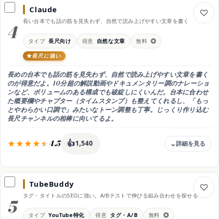
Claude
無料枠
長い台本でも話の筋を見失わず、自然で読み上げやすい文章を書く
無料プランで広く台本・概要欄づくりに使える
4
向く用途
タイプ
長尺向け
得意
自然な文章
無料
◎
リサーチ＋台本＋概要欄
長尺に強い
得意なこと
調べものから台本化まで流れで
長めの台本でも話の筋を見失わず、自然で読み上げやすい文章を書く
使い方
のが得意だよ。10分超の解説動画やドキュメンタリー調のナレーショ
Web/アプリ・「調べて台本に」とまとめて頼む
ンなど、ボリュームのある構成でも破綻しにくいんだ。台本に合わせ
た概要欄やチャプター（タイムスタンプ）も整えてくれるし、「もっ
料金の内訳
とやわらかい口調で」みたいなトーン調整も丁寧。じっくり作り込む
無料 / Google AI Plus 月725円 / Google AI Pro 月2,900円（税込）
長尺チャンネルの相棒に向いてるよ。
（2026年時点）
おすすめ用途
4.5
👍
無料でたっぷり使いたい人
1,540
料金
無料 / Pro 月20ドル
TubeBuddy
無料枠
タグ・タイトルのSEOに強い。A/Bテストで伸びる組み合わせを探せる
無料プランで台本づくりに使える
5
向く用途
タイプ
YouTube特化
得意
タグ・A/B
無料
◎