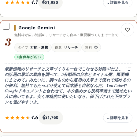
4.7
👍
1,980
料金
無料 / Boost 年払い月16.58ドル
Google Gemini
無料枠
無料枠が広い対話AI。リサーチから台本・概要欄づくりまで一台で
無料プランで月150 AIクレジット
3
向く用途
タイプ
万能・連携
得意
リサーチ
無料
◎
YouTube SEO（タイトル・概要欄・タグ）
無料枠が広い
得意なこと
検索データをふまえた最適化・AI Coach
最新情報のリサーチと文章づくりを一台でこなせる対話AIだよ。「こ
使い方
の話題の最近の動向を調べて、5分動画の台本とタイトル案、概要欄
Web/Chrome拡張・キーワードを入れて提案
にまとめて」みたいに、調べものから運用の文章まで流れで頼めるの
が便利。無料でもたっぷり使えて日本語も自然なんだ。YouTubeや
料金の内訳
Googleドキュメントと合わせて、ネタ集めから投稿準備まで進めたい
無料（月150クレジット）/ Boost 年払い月16.58ドル（年199ドル・
人に向いてるよ。安く本格的に使いたいなら、値下げされた下位プラ
月払い39ドル）/ Max 年払い月39ドル（2026年時点）
ンも選びやすいよ。
おすすめ用途
再生数を意識して運用したい人
4.6
👍
1,760
料金
無料 / Google AI Pro 月2,900円