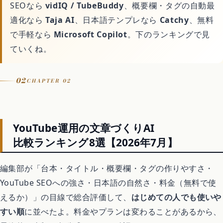
SEOなら
vidIQ / TubeBuddy
、概要欄・タグの自動最
適化なら
Taja AI
、日本語テンプレなら
Catchy
、無料
害虫・害獣駆除
で手軽なら
Microsoft Copilot
。下のランキングで見
ていくね。
庭・外構
02
CHAPTER 02
買取
処分・回収
YouTube運用の文章づくりAI
比較ランキング8選【2026年7月】
車・バイク・自転車
編集部が「台本・タイトル・概要欄・タグの作りやすさ・
YouTube SEOへの強さ・日本語の自然さ・料金（無料で使
暮らしの代行サービス
えるか）」の目線で総合評価して、
はじめての人でも使いや
すい順
に並べたよ。料金やプランは変わることがあるから、