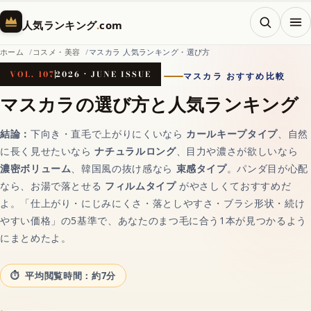
メニ
人気ランキング
.
com
ホーム
コスメ・美容
マスカラ 人気ランキング・選び方
VOL. 107
2026 · JUNE ISSUE
マスカラ おすすめ比較
ホーム
マスカラの選び方と人気ランキング
結論：
下向き・直毛で上がりにくいなら
カールキープタイプ
、自然
AI（人工知能）
に長く見せたいなら
ナチュラルロング
、目力や濃さが欲しいなら
濃密ボリューム
、韓国風の抜け感なら
束感タイプ
。パンダ目が心配
なら、お湯で落とせる
フィルムタイプ
がやさしくておすすめだ
対話AIの記事一覧
よ。「仕上がり・にじみにくさ・落としやすさ・ブラシ形状・続け
やすい価格」の5基準で、あなたのまつ毛に合う1本が見つかるよう
AIチャットおすすめ
にまとめたよ。
平均閲覧時間：約7分
画像生成AI