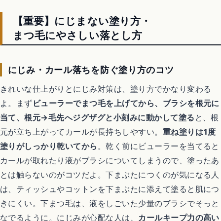
【重要】にじまない塗り方・
まつ毛にやさしい落とし方
にじみ・カール落ちを防ぐ塗り方のコツ
きれいな仕上がりとにじみ対策は、塗り方でかなり変わる
よ。まず
ビューラーでまつ毛を上げてから、ブラシを根元に
当て、根元→毛先へジグザグと小刻みに動かして塗る
と、根
元が立ち上がってカールが長持ちしやすい。
重ね塗りは1度
塗りがしっかり乾いてから
。乾く前にビューラーを当てると
カールが取れたり液がブラシについてしまうので、塗ったあ
とは触らないのがコツだよ。下まぶたにつくのが気になる人
は、ティッシュやコットンを下まぶたに添えて塗ると肌につ
きにくい。下まつ毛は、液をしごいた少量のブラシでそっと
なでるように。にじみが心配な人は、
カールキープ力の高い