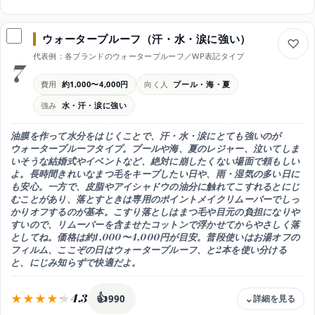
価格目安
約1,200〜2,500円
ウォータープルーフ（汗・水・涙に強い）
仕上がり
代表例：各ブランドのウォータープルーフ／WP表記タイプ
束感・抜け感（韓国風）
7
ブラシ
費用
約1,000〜4,000円
向く人
プール・海・夏
細め・コーム
強み
水・汗・涙に強い
向く人
今っぽい抜け感・おしゃれ重視
油膜を作って水分をはじくことで、
汗・水・涙にとても強いのが
注意
ウォータープルーフタイプ。プールや海、夏のレジャー、泣いてしま
束の作りすぎは不自然に
いそうな結婚式やイベントなど、絶対に崩したくない場面で頼もしい
よ。長時間きれいなまつ毛をキープしたい日や、雨・湿気の多い日に
も安心。一方で、皮脂やアイシャドウの油分に触れてこすれるとにじ
むことがあり、
落とすときは専用のポイントメイクリムーバーでしっ
かりオフするのが基本
。こすり落としはまつ毛や目元の負担になりや
すいので、リムーバーを含ませたコットンで浮かせてからやさしく落
としてね。価格は約1,000〜4,000円が目安。普段使いはお湯オフの
フィルム、ここぞの日はウォータープルーフ、と2本を使い分ける
と、にじみ知らずで快適だよ。
4.3
👍
990