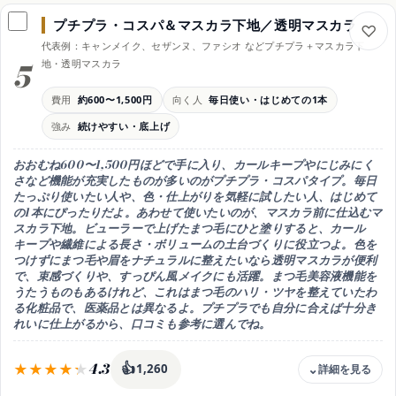
約1,200〜6,000円台
プチプラ・コスパ＆マスカラ下地／透明マスカラ
仕上がり
代表例：キャンメイク、セザンヌ、ファシオ などプチプラ＋マスカラ下
濃密・目力アップ
5
地・透明マスカラ
ブラシ
大きめ・ロケット型
費用
約600〜1,500円
向く人
毎日使い・はじめての1本
向く人
強み
続けやすい・底上げ
まつ毛少なめ・華やかに盛りたい
注意
おおむね600〜1,500円ほどで手に入り、
カールキープやにじみにく
ダマ防止に液をしごいてから
さなど機能が充実したものが多いのがプチプラ・コスパタイプ。毎日
たっぷり使いたい人や、色・仕上がりを気軽に試したい人、はじめて
の1本にぴったり
だよ。あわせて使いたいのが、マスカラ前に仕込む
マ
スカラ下地
。ビューラーで上げたまつ毛にひと塗りすると、カール
キープや繊維による長さ・ボリュームの土台づくりに役立つよ。色を
つけずにまつ毛や眉をナチュラルに整えたいなら
透明マスカラ
が便利
で、束感づくりや、すっぴん風メイクにも活躍。まつ毛美容液機能を
うたうものもあるけれど、これはまつ毛のハリ・ツヤを整えていたわ
る化粧品で、医薬品とは異なるよ。プチプラでも自分に合えば十分き
れいに仕上がるから、口コミも参考に選んでね。
4.3
👍
1,260