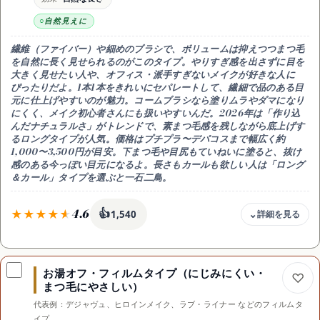
向く人
下向き・直毛・上がりにくい
自然見えに
注意
繊維（ファイバー）や細めのブラシで、ボリュームは抑えつつ
まつ毛
ビューラー＋下地でさらに長持ち
を自然に長く見せられるのがこのタイプ。やりすぎ感を出さずに目を
大きく見せたい人や、オフィス・派手すぎないメイクが好きな人に
ぴったり
だよ。1本1本をきれいにセパレートして、繊細で品のある目
元に仕上げやすいのが魅力。コームブラシなら塗りムラやダマになり
にくく、メイク初心者さんにも扱いやすいんだ。2026年は「作り込
んだナチュラルさ」がトレンドで、素まつ毛感を残しながら底上げす
るロングタイプが人気。価格はプチプラ〜デパコスまで幅広く約
1,000〜3,500円が目安。下まつ毛や目尻もていねいに塗ると、抜け
感のある今っぽい目元になるよ。長さもカールも欲しい人は「ロング
＆カール」タイプを選ぶと一石二鳥。
4.6
👍
1,540
価格目安
約1,000〜3,500円
お湯オフ・フィルムタイプ（にじみにくい・
仕上がり
まつ毛にやさしい）
自然な長さ・繊細セパレート
代表例：デジャヴュ、ヒロインメイク、ラブ・ライナー などのフィルムタ
ブラシ
イプ