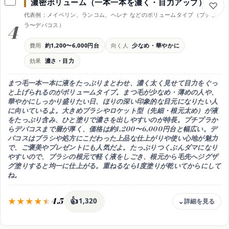
濃密ボリューム（一本一本を濃く・目力アップ）
にじみにくさ
代表例：メイベリン、ランコム、ヘレナ などのボリュームタイプ（プチプ
汗・皮脂・こすれに強い
4
ラ〜デパコス）
落とし方
38〜40℃のぬるま湯でオフ
費用
約1,200〜6,000円台
向く人
少なめ・華やかに
向く人
効果
濃さ・目力
パンダ目が心配・負担を減らしたい
注意
まつ毛一本一本に液をたっぷりまとわせ、
濃く太く見せて目力をぐっ
長時間の水濡れはWPが安心
と上げられるのがボリュームタイプ。まつ毛が少なめ・薄めの人や、
華やかにしっかり盛りたい日、ほりの深い印象的な目元になりたい人
に向いている
よ。大きめブラシやロケット型（先細・根元太め）が液
をたっぷり含み、ひと塗りで濃さを出しやすいのが特長。プチプラか
らデパコスまで層が厚く、価格は約1,200〜6,000円台と幅広い。デ
パコスはブラシや処方にこだわった上品な仕上がりや使い心地が魅力
で、ご褒美やプレゼントにも人気だよ。たっぷりつくぶんダマになり
やすいので、ブラシの根元で軽く液をしごき、根元から毛先へジグザ
グ塗りすると均一に仕上がる。重ねるなら1度塗りが乾いてからにして
ね。
4.5
👍
1,320
価格目安