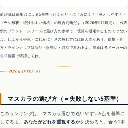
価格目安
約1,000〜4,000円
※ 評価は編集部による5基準（仕上がり・にじみにくさ・落としやすさ・
にじみにくさ
ブラシ形状・続けやすい価格）の総合判断だよ（2026年6月時点）。代表
水・汗・涙にとても強い
例のブランド・シリーズは選び方の参考で、優劣を断定するものではない
落とし方
専用リムーバーでオフ
よ。仕上がりや色・にじみにくさの感じ方には個人差があり、価格・処
向く人
方・ラインナップは商品・販売店・時期で変わるよ。最新は各メーカーの
プール・海・夏・泣ける場面
公式情報で確認してね。
注意
皮脂でにじむ・こすらず落とす
03
CHAPTER 03
マスカラの選び方（＝失敗しない5基準）
このランキングは、マスカラ選びで迷いやすい5点を基準に
してるよ。
あなたがどれを重視するか
を決めると、合う1本