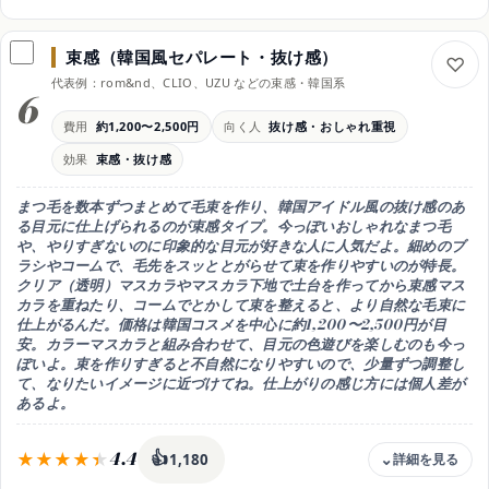
価格目安
約600〜1,500円
束感（韓国風セパレート・抜け感）
強み
代表例：rom&nd、CLIO、UZU などの束感・韓国系
続けやすい・機能充実
6
下地
費用
約1,200〜2,500円
向く人
抜け感・おしゃれ重視
カールキープ・繊維で底上げ
効果
束感・抜け感
透明
ナチュラル・束感・眉にも
まつ毛を数本ずつまとめて毛束を作り、
韓国アイドル風の抜け感のあ
注意
る目元に仕上げられるのが束感タイプ。今っぽいおしゃれなまつ毛
美容液機能は断定せず参考に
や、やりすぎないのに印象的な目元が好きな人に人気
だよ。細めのブ
ラシやコームで、毛先をスッととがらせて束を作りやすいのが特長。
クリア（透明）マスカラやマスカラ下地で土台を作ってから束感マス
カラを重ねたり、コームでとかして束を整えると、より自然な毛束に
仕上がるんだ。価格は韓国コスメを中心に約1,200〜2,500円が目
安。カラーマスカラと組み合わせて、目元の色遊びを楽しむのも今っ
ぽいよ。束を作りすぎると不自然になりやすいので、少量ずつ調整し
て、なりたいイメージに近づけてね。仕上がりの感じ方には個人差が
あるよ。
4.4
👍
1,180