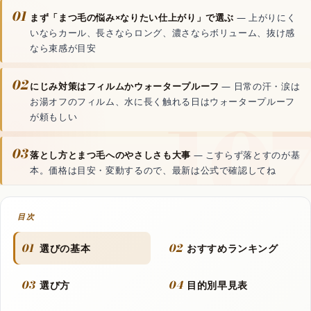
動画生成AI
01
まず「まつ毛の悩み×なりたい仕上がり」で選ぶ
— 上がりにく
いならカール、長さならロング、濃さならボリューム、抜け感
なら束感が目安
音声読み上げAI
02
にじみ対策はフィルムかウォータープルーフ
— 日常の汗・涙は
文字起こしAI
お湯オフのフィルム、水に長く触れる日はウォータープルーフ
が頼もしい
音楽生成AI
03
落とし方とまつ毛へのやさしさも大事
— こすらず落とすのが基
本。価格は目安・変動するので、最新は公式で確認してね
資料・文書AI
目次
01
02
選びの基本
おすすめランキング
動画
03
04
選び方
目的別早見表
フラッシュモブ