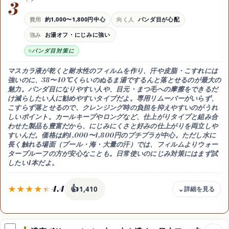
3
コーム・細めブラシ
向く人
費用
約1,000〜1,800円中心
向く人
パンダ目が心配
自然見え・オフィス・初心者
強み
お湯オフ・にじみに強い
注意
濃さ重視には物足りないことも
パンダ目対策に
マスカラ液が乾くと耐水性のフィルムを作り、
汗や皮脂・こすれには
強いのに、38〜40℃くらいのぬるま湯でするんと落とせるのが最大の
魅力。パンダ目になりやすい人や、目元・まつ毛への摩擦をできるだ
け減らしたい人に勧めやすい
タイプだよ。専用リムーバーがいらず、
こすらず落とせるので、クレンジング時の負担を抑えやすいのがうれ
しいポイント。カールキープやロングなど、仕上がりタイプと組み合
わせた製品も豊富だから、にじみにくさと好みの仕上がりを両立しや
すいんだ。価格は約1,000〜1,800円のプチプラが中心。ただし
水に
長く触れる場面（プール・海・大量の汗）では、フィルムよりウォー
タープルーフの方が安心
なことも。日常使いのにじみ対策にはまず試
したい1本だよ。
4.4
👍
1,410
価格目安
約1,000〜1,800円中心