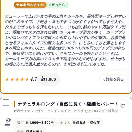
編集部おすすめ
迷ったら
ビューラーで上げたまつ毛の上向きカールを、長時間キープしやすい
のがこのタイプ。
下向き・直毛でまつ毛がすぐ下がってしまう人や、
夕方までぱっちりを保ちたい人に、いちばん勧めやすい万能タイプ
だ
よ。湿気やマスクの蒸れに強いカールキープ処方が多く、カーブブラ
シやコンパクトブラシで根元から立ち上げやすいのが魅力。お湯で落
とせるフィルムタイプの製品も多いので、にじみにくさと落としやす
さを両立しやすいんだ。価格は約1,000〜1,800円のプチプラが中心
で、毎日使いにも続けやすい。さらにカールを持たせたいときは、
カールキープ力の高いマスカラ下地を仕込むのがおすすめ。仕上がり
の感じ方には個人差があるので、まずは1本試してみてね。
4.7
👍
1,860
価格目安
約1,000〜1,800円中心
ナチュラルロング（自然に長く・繊細セパレート）
仕上がり
代表例：デジャヴュ、ヒロインメイク、オペラ などのロング・繊維タイプ
上向きカール・キープ力高め
2
ブラシ
費用
約1,000〜3,500円
向く人
自然見え・初心者
カーブ／コンパクトが多い
効果
自然な長さ