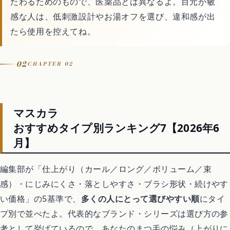
たわるためのもので、医薬品とは異なるよ。目元が敏
感な人は、低刺激設計やお湯オフを選び、違和感が出
たら使用を控えてね。
02
CHAPTER 02
マスカラ
おすすめタイプ別ランキング7【2026年6
月】
編集部が「仕上がり（カール／ロング／ボリューム／束
感）・にじみにくさ・落としやすさ・ブラシ形状・続けやす
い価格」の5基準で、
多くの人にとって選びやすい順
にタイ
プ別で並べたよ。代表的なブランド・シリーズは選び方の参
考として挙げているので、あなたのまつ毛の悩み（上がりに