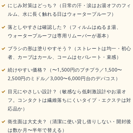
にじみ対策はどっち？（日常の汗・涙はお湯オフのフィ
ルム、水に長く触れる日はウォータープルーフ）
落としやすさは確認した？（フィルムはぬるま湯、
ウォータープルーフは専用リムーバーが基本）
ブラシの形は塗りやすそう？（ストレートは均一・初心
者、カーブはカール、コームはセパレート・束感）
続けやすい価格？（〜1,500円のプチプラ／1,500〜
2,500円のミドル／3,000〜6,000円台のデパコス）
目元にやさしい設計？（敏感なら低刺激設計やお湯オ
フ。コンタクトは繊維落ちにくいタイプ・エクステは対
応品か）
衛生面は大丈夫？（清潔に使い貸し借りしない・開封後
は数か月〜半年で替える）