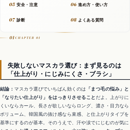
05
06
安全・注意
進め方・使い方
Let It Go
07
08
診断
よくある質問
音楽カバー動画
01
CHAPTER 01
アニメ
失敗しないマスカラ選び：まず見るのは
「仕上がり・にじみにくさ・ブラシ」
歴代アニメランキング
結論：
マスカラ選びでいちばん効くのは
「まつ毛の悩み」と
アニメ映画
「なりたい仕上がり」をはっきりさせること
だよ。上がりに
くいならカール、長さが欲しいならロング、濃さ・目力なら
異世界転生アニメ
ボリューム、韓国風の抜け感なら束感、と仕上がりタイプを
基準にするのが基本。そのうえで、汗や涙でにじむのが気に