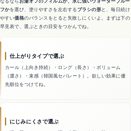
なるなら
お湯オフのフィルムか、水に強いウォータープルー
恋愛アニメ
フか
を選び、塗りやすさを左右する
ブラシの形
と、毎日続け
やすい
価格
のバランスをとると失敗しにくいよ。まずは下の
早見表で、選ぶときの目安をつかんでね。
ゲーム
Switchおすすめソフト
仕上がりタイプで選ぶ
カール（上向き持続）・ロング（長さ）・ボリューム
暮らし
（濃さ）・束感（韓国風セパレート）。欲しい効果に優
先順位をつけてね。
不用品回収
ハウスクリーニング
にじみにくさで選ぶ
引越し