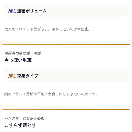
推し
濃密ボリューム
大きめ／ロケット型ブラシ。液をしごいてダマ防止。
韓国風の抜け感・束感
今っぽい毛束
推し
束感タイプ
細めブラシ＋透明や下地で土台。作りすぎないのがコツ。
パンダ目・にじみが心配
こすらず落とす