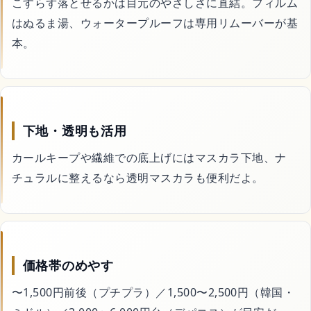
こすらず落とせるかは目元のやさしさに直結。フィルム
コスメ・美容
はぬるま湯、ウォータープルーフは専用リムーバーが基
本。
ドライヤー
日焼け止め
下地・透明も活用
シャンプー
カールキープや繊維での底上げにはマスカラ下地、ナ
チュラルに整えるなら透明マスカラも便利だよ。
スキンケア
サイトマップ
価格帯のめやす
〜1,500円前後（プチプラ）／1,500〜2,500円（韓国・