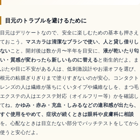
目元のトラブルを避けるために
目元はデリケートなので、安全に楽しむための基本も押さえ
ておこう。
マスカラは清潔なブラシで使い、人と貸し借りし
ない
こと。開封後は数か月〜半年を目安に、
液が乾いたり匂
い・質感が変わったら新しいものに替える
と衛生的だよ。ま
ぶたや目に不安がある人は、低刺激設計やお湯オフを選び、
根元の粘膜ぎりぎりまで塗りすぎないのが安心。コンタクト
レンズの人は繊維が落ちにくいタイプや繊維なしを、まつ毛
エクステの人はエクステ対応（オイルフリー等）かを確認し
てね。
かゆみ・赤み・充血・しみるなどの違和感が出たら、
すぐ使用をやめて、症状が続くときは眼科や皮膚科に相談
を。心配なときは目立たない部分でパッチテストをしてから
使うと安心だよ。