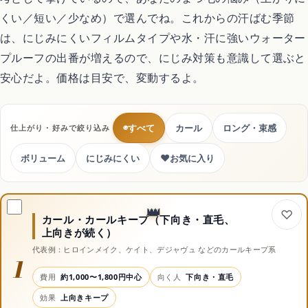
くい／短い／少なめ）で選んでね。これからの汗ばむ季節
は、にじみにくいフィルムタイプや水・汗に強いウォーター
プルーフの出番が増えるので、にじみ対策も意識して選ぶと
安心だよ。価格は目安で、変動するよ。
◉
すべて
カール
ロング・束感
仕上がり・好みで絞り込み
♥
ボリューム
にじみにくい
お気に入り
カール・カールキープ（下向き・直毛、
上向きが続く）
代表例：ヒロインメイク、ケイト、デジャヴュ などのカールキープ系
1
費用
約1,000〜1,800円中心
向く人
下向き・直毛
効果
上向きキープ