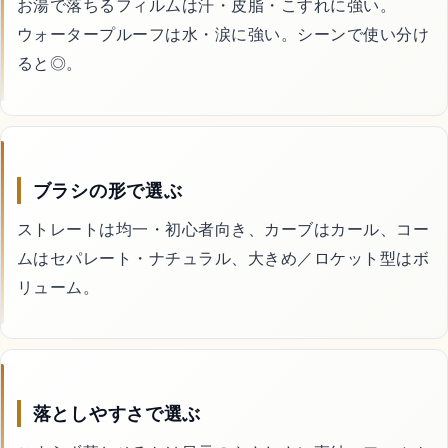
お湯で落ちるフィルムは汗・皮脂・こすれに強い。
ウォータープルーフは水・涙に強い。シーンで使い分け
害虫・害獣駆除
ると◎。
庭・外構
買取
ブラシの形で選ぶ
ストレートは均一・初心者向き、カーブはカール、コー
処分・回収
ムはセパレート・ナチュラル、大きめ／ロケット型はボ
リューム。
車・バイク・自転車
暮らしの代行サービス
落としやすさで選ぶ