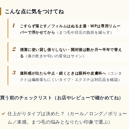
こんな点に気をつけてね
1
こすらず落とす／フィルムはぬるま湯・WPは専用リムー
バーで浮かせてから
（まつ毛や目元の負担を減らす）
2
清潔に使い貸し借りしない・開封後は数か月〜半年で替え
る
（液の乾きや匂いの変化はサイン）
3
違和感が出たら中止・続くときは眼科や皮膚科へ
（コンタ
クトは繊維落ちにくいタイプ・エクステは対応品を確認）
買う前のチェックリスト（お店やレビューで確かめてね）
仕上がりタイプは決めた？（カール／ロング／ボリュー
ム／束感。まつ毛の悩みとなりたい印象で選ぶ）