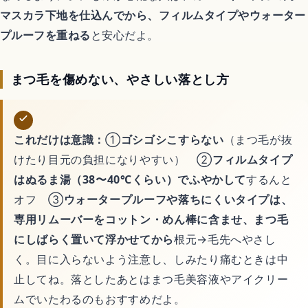
マスカラ下地を仕込んでから、フィルムタイプやウォーター
プルーフを重ねる
と安心だよ。
まつ毛を傷めない、やさしい落とし方
これだけは意識：
①
ゴシゴシこすらない
（まつ毛が抜
けたり目元の負担になりやすい） ②
フィルムタイプ
はぬるま湯（38〜40℃くらい）でふやかして
するんと
オフ ③
ウォータープルーフや落ちにくいタイプは、
専用リムーバーをコットン・めん棒に含ませ、まつ毛
にしばらく置いて浮かせてから
根元→毛先へやさし
く。目に入らないよう注意し、しみたり痛むときは中
止してね。落としたあとはまつ毛美容液やアイクリー
ムでいたわるのもおすすめだよ。