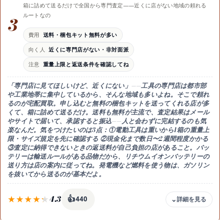
箱に詰めて送るだけで全国から専門査定——近くに店がない地域の頼れる
強み
ルートなの
3
目の前で1点ずつ査定・減額理由をその場で聞ける
注意
費用
送料・梱包キット無料が多い
本人確認書類が必要・持ち込み前に付属品をそろえて
向く人
近くに専門店がない・非対面派
時期
注意
重量上限と返送条件を確認してね
新型発売の直後は旧型の値が動く・売るなら早めにね
「専門店に見てほしいけど、近くにない」——工具の専門店は都市部
や工業地帯に集中しているから、そんな地域も多いよね。そこで頼れ
るのが
宅配買取
。申し込むと
無料の梱包キット
を送ってくれる店が多
くて、箱に詰めて送るだけ。
送料も無料が主流
で、査定結果はメール
やサイトで届いて、承認すると振込——
人と会わずに完結
するのも気
楽なんだ。気をつけたいのは
3点
：①電動工具は重いから
1箱の重量上
限・サイズ規定
を先に確認する ②現金化まで
数日〜2週間程度
かかる
③査定に納得できないときの
返送料が自己負担
の店があること。バッ
テリーは輸送ルールがある品物だから、
リチウムイオンバッテリーの
送り方は店の案内に従って
ね。発電機など燃料を使う物は、ガソリン
を抜いてから送るのが基本だよ。
4.3
👍
440