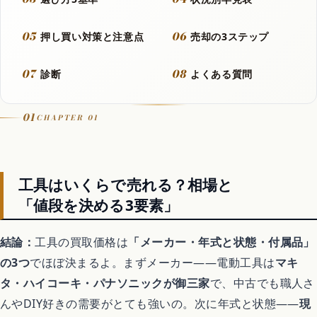
Let It Go
05
06
押し買い対策と注意点
売却の3ステップ
07
08
診断
よくある質問
音楽カバー動画
01
CHAPTER 01
アニメ
工具はいくらで売れる？相場と
歴代アニメランキング
「値段を決める3要素」
アニメ映画
結論：
工具の買取価格は
「メーカー・年式と状態・付属品」
の3つ
でほぼ決まるよ。まずメーカー——電動工具は
マキ
異世界転生アニメ
タ・ハイコーキ・パナソニックが御三家
で、中古でも職人さ
んやDIY好きの需要がとても強いの。次に年式と状態——
現