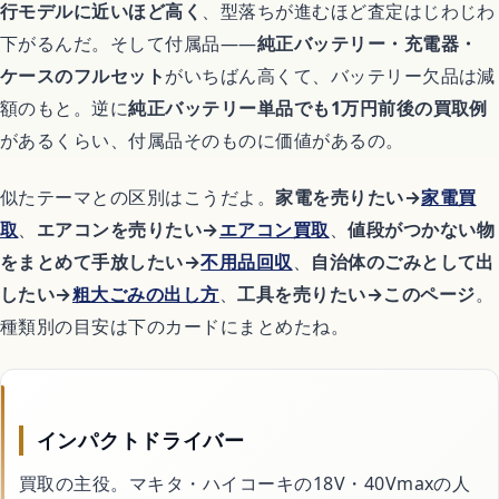
恋愛アニメ
行モデルに近いほど高く
、型落ちが進むほど査定はじわじわ
下がるんだ。そして付属品——
純正バッテリー・充電器・
ケースのフルセット
がいちばん高くて、バッテリー欠品は減
ゲーム
額のもと。逆に
純正バッテリー単品でも1万円前後の買取例
があるくらい、付属品そのものに価値があるの。
Switchおすすめソフト
似たテーマとの区別はこうだよ。
家電を売りたい→
家電買
取
、
エアコンを売りたい→
エアコン買取
、
値段がつかない物
をまとめて手放したい→
不用品回収
、
自治体のごみとして出
暮らし
したい→
粗大ごみの出し方
、
工具を売りたい→このページ
。
種類別の目安は下のカードにまとめたね。
不用品回収
ハウスクリーニング
インパクトドライバー
買取の主役。マキタ・ハイコーキの18V・40Vmaxの人
引越し