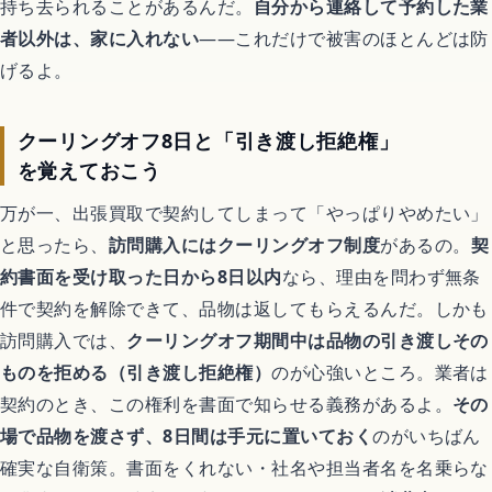
持ち去られることがあるんだ。
自分から連絡して予約した業
者以外は、家に入れない
——これだけで被害のほとんどは防
げるよ。
クーリングオフ8日と「引き渡し拒絶権」
を覚えておこう
万が一、出張買取で契約してしまって「やっぱりやめたい」
と思ったら、
訪問購入にはクーリングオフ制度
があるの。
契
約書面を受け取った日から8日以内
なら、理由を問わず無条
件で契約を解除できて、品物は返してもらえるんだ。しかも
訪問購入では、
クーリングオフ期間中は品物の引き渡しその
ものを拒める（引き渡し拒絶権）
のが心強いところ。業者は
契約のとき、この権利を書面で知らせる義務があるよ。
その
場で品物を渡さず、8日間は手元に置いておく
のがいちばん
確実な自衛策。書面をくれない・社名や担当者名を名乗らな