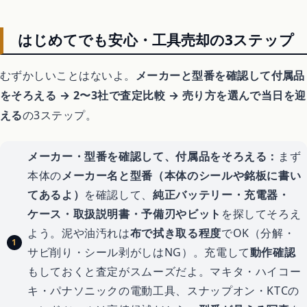
はじめてでも安心・工具売却の3ステップ
むずかしいことはないよ。
メーカーと型番を確認して付属品
をそろえる → 2〜3社で査定比較 → 売り方を選んで当日を迎
える
の3ステップ。
メーカー・型番を確認して、付属品をそろえる：
まず
本体の
メーカー名と型番（本体のシールや銘板に書い
てあるよ）
を確認して、
純正バッテリー・充電器・
ケース・取扱説明書・予備刃やビット
を探してそろえ
よう。泥や油汚れは
布で拭き取る程度
でOK（分解・
サビ削り・シール剥がしはNG）。充電して
動作確認
もしておくと査定がスムーズだよ。マキタ・ハイコー
キ・パナソニックの電動工具、スナップオン・KTCの