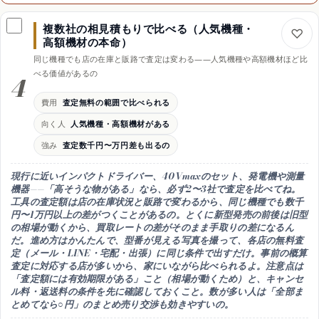
費用
送料・梱包キット・査定無料が多い・返送料は要確認
複数社の相見積もりで比べる（人気機種・
向く人
高額機材の本命）
近くに専門店がない人・非対面で済ませたい人
同じ機種でも店の在庫と販路で査定は変わる——人気機種や高額機材ほど比
強み
べる価値があるの
4
全国どこからでも専門査定・梱包キットで手間が少ない
注意
費用
査定無料の範囲で比べられる
重量上限とバッテリーの輸送ルールを先に確認してね
向く人
人気機種・高額機材がある
時期
強み
査定数千円〜万円差も出るの
入金まで数日〜2週間程度・急ぎの現金化には不向き
現行に近いインパクトドライバー、40Vmaxのセット、発電機や測量
機器——
「高そうな物がある」なら、必ず2〜3社で査定を比べて
ね。
工具の査定額は
店の在庫状況と販路で変わる
から、同じ機種でも数千
円〜1万円以上の差がつくことがあるの。とくに
新型発売の前後は旧型
の相場が動く
から、買取レートの差がそのまま手取りの差になるん
だ。進め方はかんたんで、
型番が見える写真を撮って、各店の無料査
定（メール・LINE・宅配・出張）に同じ条件で出す
だけ。事前の概算
査定に対応する店が多いから、家にいながら比べられるよ。注意点は
「査定額には有効期限がある」
こと（相場が動くため）と、
キャンセ
ル料・返送料の条件
を先に確認しておくこと。数が多い人は「全部ま
とめてなら○円」の
まとめ売り交渉
も効きやすいの。