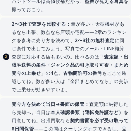
ハンドツールは高値候補だから、
型番が見える写真
を
撮っておこう。
2〜3社で査定を比較する：
量が多い・大型機材があ
るなら出張、数点なら店頭か宅配——2章のランキン
グを参考に売り方を決めて、
2〜3社の無料査定
に同
じ条件で出してみよう。写真でのメール・LINE概算
査定に対応する店も多いの。比べるのは「
査定額・出
張や送料の条件・ジャンク品の引き取り可否・まとめ
売りの上乗せ
」の4点。
古物商許可の番号
もここで確
認してね。数が多い人は「全部まとめてなら」の交渉
で上乗せが効きやすいよ。
売り方を決めて当日→書面の保管：
査定額に納得した
ら売却へ。当日は
本人確認書類（運転免許証など）
を
用意してね。出張買取なら
契約書面を必ず受け取って
8日間保管
——この間はクーリングオフできるし、品