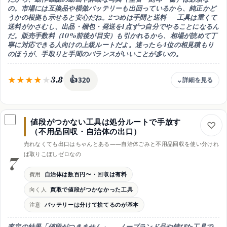
の。市場には
互換品や模倣バッテリーも出回っている
から、純正かど
うかの根拠も示せると安心だね。2つめは
手間と送料
——工具は重くて
送料がかさむし、出品・梱包・発送を1点ずつ自分でやることになるん
だ。販売手数料（10%前後が目安）も引かれるから、
相場が読めて丁
寧に対応できる人向けの上級ルート
だよ。迷ったら4位の相見積もり
のほうが、手取りと手間のバランスがいいことが多いの。
3.8
👍
320
費用
販売手数料10%前後＋送料・梱包材費がかかるの
値段がつかない工具は処分ルートで手放す
向く人
（不用品回収・自治体の出口）
相場が読めて1点ずつ丁寧に出品・対応できる人
売れなくても出口はちゃんとある——自治体ごみと不用品回収を使い分けれ
強み
ば取りこぼしゼロなの
7
人気機種は買取より高値の可能性・自分で値付けできる
注意
費用
自治体は数百円〜・回収は有料
動作クレームが起きやすい・動作確認の記録を残してね
向く人
買取で値段がつかなかった工具
時期
注意
バッテリーは分けて捨てるのが基本
売れるまで時間がかかるの・急ぎの現金化には不向き
査定の結果「値段がつきません」——ノーブランド品や錆びた工具で