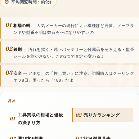
平均閲覧時間：約9分
動画生成AI
01
音声読み上げAI
相場の幅
— 人気メーカーの現行に近い機種ほど高値。ノーブラ
ンドや型番不明は数百円〜になりやすいの
文字起こしAI
02
鉄則
— 汚れを拭く・純正バッテリーと付属品をそろえる・型番
シールを剥がさない。この3つで査定が変わるよ
音楽生成AI
03
安全
— アポなしの「押し買い」に注意。訪問購入はクーリング
オフ8日、困ったら「188」だよ
資料・文書AI
目次
動画
02
工具買取の相場と値段
売り方ランキング
01
の決まり方
フラッシュモブ
03
04
選び方5基準
状況別早見表