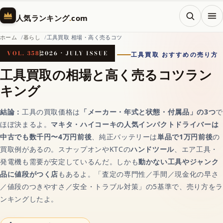
メニ
人気ランキング
.
com
ホーム
暮らし
工具買取 相場・高く売るコツ
VOL. 358
2026 · JULY ISSUE
工具買取 おすすめの売り方
ホーム
工具買取の相場と高く売るコツラン
キング
AI（人工知能）
結論：
工具の買取価格は
「メーカー・年式と状態・付属品」の3つ
で
ほぼ決まるよ。
マキタ・ハイコーキの人気インパクトドライバーは
対話AIの記事一覧
中古でも数千円〜4万円前後
、純正バッテリーは
単品で1万円前後
の
買取例があるの。スナップオンやKTCの
ハンドツール
、エア工具・
発電機も需要が安定しているんだ。しかも
動かない工具やジャンク
AIチャットおすすめ
品に値段がつく店
もあるよ。「査定の専門性／手間／現金化の早さ
／値段のつきやすさ／安全・トラブル対策」の5基準で、売り方をラ
ンキングしたよ。
画像生成AI