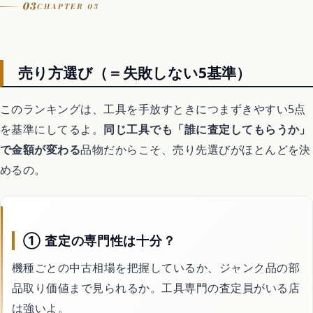
03
CHAPTER 03
粗大ごみは申込から収集まで日数がかかる・余裕をもって
売り方選び（＝失敗しない5基準）
このランキングは、工具を手放すときにつまずきやすい5点
を基準にしてるよ。
同じ工具でも「誰に査定してもらうか」
で金額が変わる
品物だからこそ、売り先選びがほとんどを決
めるの。
① 査定の専門性は十分？
機種ごとの中古相場を把握しているか、ジャンク品の部
品取り価値まで見られるか。工具専門の査定員がいる店
は強いよ。