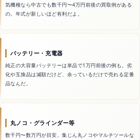
気機種なら中古でも数千円〜4万円前後の買取例がある
の。年式が新しいほど有利だよ。
害虫・害獣駆除
庭・外構
バッテリー・充電器
買取
純正の大容量バッテリーは単品で1万円前後の例も。劣
化や互換品は減額だけど、余っているだけで売れる定番
処分・回収
品なんだ。
車・バイク・自転車
暮らしの代行サービス
丸ノコ・グラインダー等
数千円〜数万円が目安。集じん丸ノコやマルチツールな