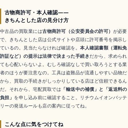
古物商許可・本人確認——
きちんとした店の見分け方
中古品の買取業には
古物商許可（公安委員会の許可）
が必要
で、きちんとした店は公式サイトや店頭に許可番号を掲示し
ているの。見当たらなければ確認を。
本人確認書類（運転免
許証など）の提示は法律で決まった手続き
だから、求められ
ても心配いらないよ。むしろ確認なしで買い取ろうとする業
者のほうが要注意なの。工具は盗難品が流通しやすい品物だ
から、買取の手続きがしっかりしている店ほど信頼できるん
だ。それから、宅配買取では
「輸送中の補償」と「返送料の
負担」
を申し込み前に確認すること。リチウムイオンバッテ
リーの発送ルールも店の案内に従ってね。
こんな点に気をつけてね