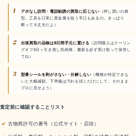
1
アポなし訪問・電話勧誘の買取に応じない
（押し買いの典
型。工具を口実に貴金属を狙う手口もあるの。きっぱり
断って大丈夫だよ）
2
出張買取の品物は8日間手元に置ける
（訪問購入はクーリン
グオフ8日＋引き渡し拒絶権。書面を必ず受け取って保管し
てね）
3
型番シールを剥がさない・分解しない
（機種が特定できな
いと大幅減額。下準備は汚れを拭くだけにして、そのまま
プロに見せよう）
査定前に確認することリスト
古物商許可の番号（公式サイト・店頭）