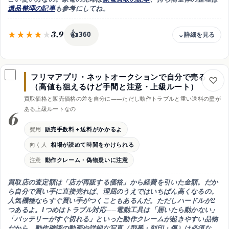
遺品整理の記事
も参考にしてね。
3.9
👍
360
費用
出張・査定無料の店が多い・まとめ売りで効率的
フリマアプリ・ネットオークションで自分で売る
向く人
（高値も狙えるけど手間と注意・上級ルート）
家電・家具・自転車などもまとめて手放したい人
買取価格と販売価格の差を自分に——ただし動作トラブルと重い送料の壁が
強み
ある上級ルートなの
6
1回の訪問で丸ごと片付く・運び出しまで任せられる
注意
費用
販売手数料＋送料がかかるよ
人気機種は専門店優位・高額候補は分けて査定へ
向く人
相場が読めて時間をかけられる
時期
注意
動作クレーム・偽物疑いに注意
引越し・遺品整理と同時に予約すると段取りが楽だよ
買取店の査定額は「店が再販する価格」から経費を引いた金額。だか
ら
自分で買い手に直接売れば、理屈のうえではいちばん高くなる
の。
人気機種ならすぐ買い手がつくこともあるんだ。ただしハードルが2
つあるよ。1つめは
トラブル対応
——電動工具は「届いたら動かない」
「バッテリーがすぐ切れる」といった
動作クレームが起きやすい品物
だから、動作確認の動画や詳細な写真（型番・刻印・傷）は必須な