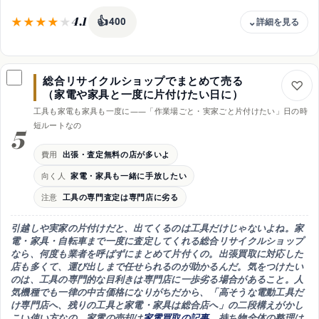
4.1
👍
400
費用
無料査定の範囲で比較可・返送料の条件だけ要確認
総合リサイクルショップでまとめて売る
向く人
（家電や家具と一度に片付けたい日に）
人気機種・高額機材・数が多くてまとめ売りしたい人
工具も家電も家具も一度に——「作業場ごと・実家ごと片付けたい」日の時
強み
短ルートなの
5
店ごとの在庫・販路の差を味方にできて差額を狙える
注意
費用
出張・査定無料の店が多いよ
査定額には有効期限がある・同じ条件で比べること
向く人
家電・家具も一緒に手放したい
時期
注意
工具の専門査定は専門店に劣る
新型発売の前後は相場が動く・査定は早めにね
引越しや実家の片付けだと、出てくるのは工具だけじゃないよね。
家
電・家具・自転車まで一度に査定してくれる総合リサイクルショップ
なら、何度も業者を呼ばずに
まとめて
片付くの。出張買取に対応した
店も多くて、運び出しまで任せられるのが助かるんだ。気をつけたい
のは、
工具の専門的な目利きは専門店に一歩劣る
場合があること。人
気機種でも一律の中古価格になりがちだから、
「高そうな電動工具だ
け専門店へ、残りの工具と家電・家具は総合店へ」の二段構え
がかし
こい使い方なの。家電の売却は
家電買取の記事
、持ち物全体の整理は