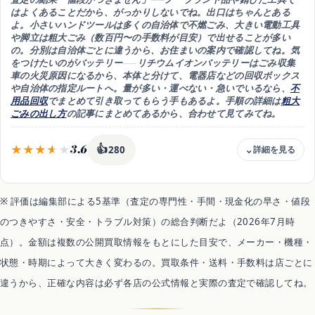
はよくあることだから、がっかりしないでね。出口はちゃんとある
よ。
小さいハンドツールは多くの自治体で不燃ごみ
、大きい電動工具
や脚立は
粗大ごみ（数百円〜の手数料が目安）
で出せることが多い
の。分別は自治体ごとに違うから、お住まいの案内で確認してね。気
をつけたいのが
バッテリー
——リチウムイオンバッテリーはごみ収集
車の火災原因になるから、
本体と分けて、電器店などの回収ボックス
や自治体の指定ルート
へ。量が多い・運べない・急いでいるなら、
不
用品回収
でまとめて引き取ってもらう手もあるよ。手順の詳細は
粗大
ごみの出し方
の記事にまとめてあるから、合わせて見てみてね。
3.6
👍
280
費用
自治体の粗大ごみは数百円〜目安・回収業者は有料
※ 評価は編集部による5基準（査定の専門性・手間・現金化の早さ・値段
向く人
のつきやすさ・安全・トラブル対策）の総合判断だよ（2026年7月時
買取で値段がつかない工具をきちんと手放したい人
点）。金額は複数の公開買取情報をもとにした目安で、メーカー・機種・
強み
確実に片付く・自治体ルートなら費用も小さいの
状態・時期によって大きく変わるの。買取条件・送料・手数料は店ごとに
注意
違うから、正確な内容は必ず各店の公式情報と実際の査定で確認してね。
バッテリーは本体と分けて回収ボックスや指定ルートへ
時期