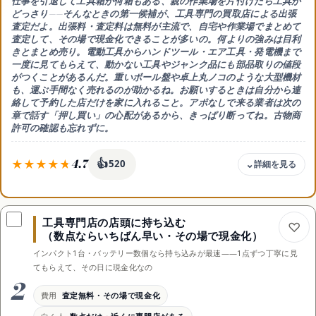
仕事を引退して工具箱が何箱もある、親の作業場を片付けたら工具が
どっさり——そんなときの第一候補が、
工具専門の買取店による出張
査定
だよ。
出張料・査定料は無料が主流
で、自宅や作業場でまとめて
査定して、
その場で現金化
できることが多いの。何よりの強みは
目利
きとまとめ売り
。電動工具からハンドツール・エア工具・発電機まで
一度に見てもらえて、
動かない工具やジャンク品にも部品取りの値段
がつく
ことがあるんだ。重いボール盤や卓上丸ノコのような大型機材
も、運ぶ手間なく売れるのが助かるね。お願いするときは
自分から連
絡して予約した店だけ
を家に入れること。アポなしで来る業者は次の
章で話す「押し買い」の心配があるから、きっぱり断ってね。古物商
許可の確認も忘れずに。
4.7
👍
520
費用
出張・査定とも無料が主流・その場で現金化が多いの
工具専門店の店頭に持ち込む
向く人
（数点ならいちばん早い・その場で現金化）
引退や作業場の整理で量が多い人・大型機材がある人
インパクト1台・バッテリー数個なら持ち込みが最速——1点ずつ丁寧に見
強み
てもらえて、その日に現金化なの
重い工具を運ばずまとめ売り・ジャンクも見てもらえる
2
注意
費用
査定無料・その場で現金化
自分で予約した店だけ家に入れる・許可の確認を