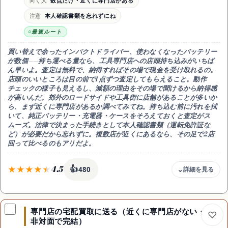
向く人
数点だけ・近くに専門店がある
時期
予約は数日〜1週間先になることも・早めに連絡を
注意
本人確認書類を忘れずにね
最速ルート
買い替えで余ったインパクトドライバー、使わなくなったバッテリー
が数個——
持ち運べる量なら、工具専門店への店頭持ち込みがいちば
ん早い
よ。
査定は無料で、納得すればその場で現金
を受け取れるの。
店頭のいいところは
目の前で1点ずつ査定してもらえる
こと。動作
チェックの様子も見えるし、減額の理由をその場で聞けるから納得感
が高いんだ。郊外のロードサイドや工具街に店舗があることが多いか
ら、まず近くに専門店があるか調べてみてね。持ち込む前に
汚れを拭
いて、純正バッテリー・充電器・ケースをそろえておく
と査定がス
ムーズ。法律で決まった手続きとして
本人確認書類（運転免許証な
ど）
が必要だから忘れずに。複数店が近くにあるなら、その足で2店
回って比べるのもアリだよ。
4.5
👍
480
費用
査定無料・納得すればその場で現金化できるの
専門店の宅配買取に送る（近くに専門店がない・
向く人
非対面で完結）
数点だけ売りたい人・近くに工具専門店がある人