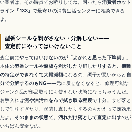
い業者は、その時点でお断りしてね。困ったら
消費者ホット
ライン「188」
で最寄りの消費生活センターに相談できる
よ。
型番シールを剥がさない・分解しない——
査定前にやってはいけないこと
査定前に
やってはいけないのが「よかれと思った下準備」
。
本体の
型番シールや銘板を剥がしたり消したりすると、機種
の特定ができなくて大幅減額
になるの。調子が悪いからと
自
分で分解するのもNG
——元に戻せなくなると、修理可能な
ジャンク品が部品取りにも使えない状態になっちゃうんだ。
お手入れは
泥や油汚れを布で拭き取る程度
で十分。サビ落と
しで削りすぎたり、塗装し直したりするのもかえって逆効果
だよ。
そのままの状態で、汚れだけ落として査定に出す
のが
いちばん安全なの。