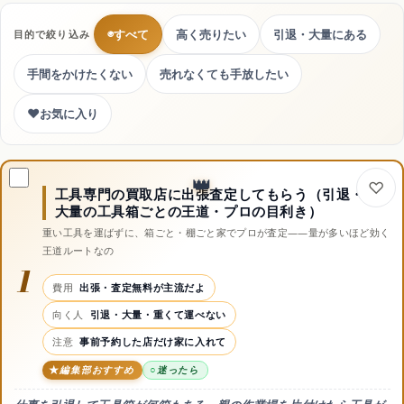
◉
すべて
高く売りたい
引退・大量にある
目的で絞り込み
手間をかけたくない
売れなくても手放したい
♥
お気に入り
工具専門の買取店に出張査定してもらう（引退・
大量の工具箱ごとの王道・プロの目利き）
重い工具を運ばずに、箱ごと・棚ごと家でプロが査定——量が多いほど効く
王道ルートなの
1
費用
出張・査定無料が主流だよ
向く人
引退・大量・重くて運べない
注意
事前予約した店だけ家に入れて
編集部おすすめ
迷ったら