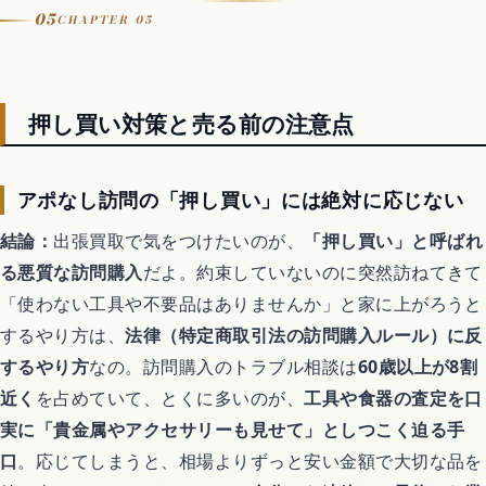
05
CHAPTER 05
押し買い対策と売る前の注意点
アポなし訪問の「押し買い」には絶対に応じない
結論：
出張買取で気をつけたいのが、
「押し買い」と呼ばれ
る悪質な訪問購入
だよ。約束していないのに突然訪ねてきて
「使わない工具や不要品はありませんか」と家に上がろうと
するやり方は、
法律（特定商取引法の訪問購入ルール）に反
するやり方
なの。訪問購入のトラブル相談は
60歳以上が8割
近く
を占めていて、とくに多いのが、
工具や食器の査定を口
実に「貴金属やアクセサリーも見せて」としつこく迫る手
口
。応じてしまうと、相場よりずっと安い金額で大切な品を