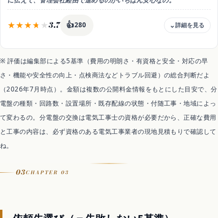
3.7
👍
280
費用
建物側の設備が原因なら管理側の負担になることも
※ 評価は編集部による5基準（費用の明朗さ・有資格と安全・対応の早
向く人
さ・機能や安全性の向上・点検商法などトラブル回避）の総合判断だよ
賃貸・分譲マンションに住んでいる人
（2026年7月時点）。金額は複数の公開料金情報をもとにした目安で、分
効果
負担区分を確認でき不要な自己負担を防げる
電盤の種類・回路数・設置場所・既存配線の状態・付随工事・地域によっ
時期
て変わるの。分電盤の交換は電気工事士の資格が必要だから、正確な費用
症状に気づいたら放置せずすぐ管理会社へ連絡
と工事の内容は、必ず資格のある電気工事業者の現地見積もりで確認して
注意
ね。
勝手な交換は契約違反や原状回復の対象のことも
03
CHAPTER 03