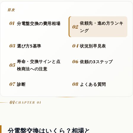
目次
動画
01
依頼先・進め方ランキ
分電盤交換の費用相場
02
ング
フラッシュモブ
03
04
選び方5基準
状況別早見表
Let It Go
06
寿命・交換サインと点
依頼の3ステップ
05
検商法への注意
音楽カバー動画
07
08
診断
よくある質問
アニメ
01
CHAPTER 01
歴代アニメランキング
分電盤交換はいくら？相場と