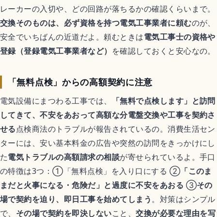
レーカーの入切や、どの回路が落ちるかの確認くらいまで。
交換そのものは、必ず資格を持つ電気工事業者に頼む
のが、
安全でいちばんの近道だよ。頼むときは
電気工事士の資格や
登録（登録電気工事業者など）
を確認しておくと安心なの。
「無料点検」からの高額契約に注意
電気設備にまつわる工事では、
「無料で点検します」と訪問
してきて、不安をあおって高額な分電盤交換や工事を契約さ
せる
点検商法のトラブルが報告されているの。消費生活セン
ターには、安い基本料金の広告や突然の訪問をきっかけにし
た
電気トラブルの高額請求の相談
が寄せられているよ。手口
の特徴は3つ：①「無料点検」を入り口にする ②
「このま
まだと火事になる・危険だ」と過度に不安をあおる
③
その
場で契約を迫り、即日工事を始めてしまう
。対策はシンプル
で、
その場で契約を即決しない
こと、
交換が必要な理由を写