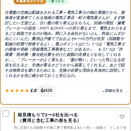
編集部おすすめ
迷ったら
分電盤の交換は配線をさわる工事＝
電気工事士の独占業務
だから、資
格者が直接来てくれる
地域の電気工事店・町の電気屋さん
が、まず検
討したい王道だよ。古い盤の取り替えはもちろん、
回路の増設・漏電
ブレーカーの追加・100Vを200Vへの切り替え
まで、電気まわりをま
るごと相談できるのが強み。間に入る会社がないぶん、料金にムダが
出にくいんだ。費用は
戸建てでおおよそ6〜10万円
が目安（回路数や
配線の状態で前後するよ）。選ぶポイントは2つ。1つは
「電気工事士
の資格や登録（登録電気工事業者など）があるか」
、もう1つは
「作
業費・部材費・撤去処分費を分けた総額の見積もりを出してくれる
か」
。「ブレーカーがよく落ちる」「盤が熱い」といった気になる症
状を伝えると、交換が要るかどうかから提案してくれるよ。あとで話
す点検商法を避けるためにも、
交換が必要な理由を具体的に説明して
くれるか
を先に確かめておくと安心なの。
4.8
👍
520
費用
戸建て約6〜10万円・中間マージンが出にくく明朗
相見積もりで2〜3社を比べる
向く人
（費用と含む工事の差を見る）
確実に安く・電気まわりをまるごと相談したい人
同じ交換でも回路数や付随工事で費用差は当たり前——総額と「どこまで含
効果