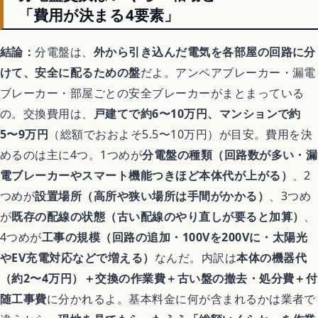
アニメ映画
「費用が決まる4要素」
異世界転生アニメ
結論：
分電盤は、
外から引き込んだ電気を各部屋の回路に分
けて、安全に配るための盤
だよ。アンペアブレーカー・漏電
ブレーカー・部屋ごとの安全ブレーカーがまとまっている
恋愛アニメ
の。交換費用は、
戸建てで約6〜10万円、マンションで約
5〜9万円
（総額でおおよそ5.5〜10万円）が目安。費用を決
平成アニメ名作
めるのは主に4つ。1つめが
分電盤の種類（回路数が多い・漏
電ブレーカーやスマート機能つきほど本体代が上がる）
、2
完結済みアニメ
つめが
設置場所（高所や狭い場所は手間がかかる）
、3つめ
が
既存の配線の状態（古い配線のやり直しが要ると加算）
、
どんでん返しアニメ
4つめが
工事の規模（回路の追加・100Vを200Vに・太陽光
やEV充電対応などで増える）
なんだ。内訳は
本体の機器代
（約2〜4万円）＋交換の作業費＋古い盤の撤去・処分費＋付
ゲーム
随工事費
に分かれるよ。基本料金に何が含まれるかは業者で