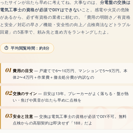
ったサインが出たら早めに考えてね。大事なのは、
分電盤の交換は
動画生成AI
電気工事士の資格が必須でDIYはできない
こと。感電や火災の危険
があるから、必ず有資格の業者に頼むの。「費用の明朗さ／有資格
音声読み上げAI
と安全／対応の早さ／機能・安全性の向上／点検商法などトラブル
回避」の5基準で、頼み先と進め方をランキングしたよ。
文字起こしAI
平均閲覧時間：約8分
音楽生成AI
01
費用の目安
— 戸建てで6〜10万円、マンションで5〜9万円。本
体2〜4万円＋作業費＋撤去処分費が内訳なの
資料・文書AI
02
交換のサイン
— 目安は13年。ブレーカーがよく落ちる・盤が熱
ボーカルリムーバーAI
い・焦げや異音が出たら早めに点検を
03
安全と注意
— 交換は電気工事士の資格が必須でDIY不可。無料
世界のAIアプリ
点検からの高額契約は即決せず「188」だよ