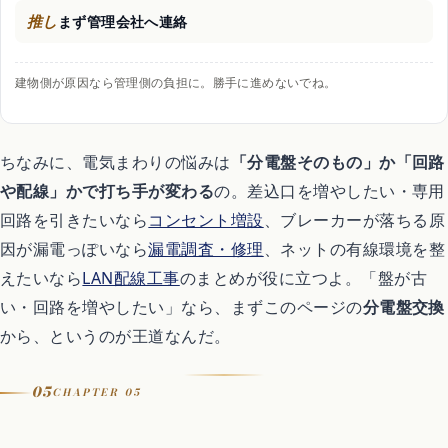
推し
まず管理会社へ連絡
建物側が原因なら管理側の負担に。勝手に進めないでね。
ちなみに、電気まわりの悩みは
「分電盤そのもの」か「回路
や配線」かで打ち手が変わる
の。差込口を増やしたい・専用
回路を引きたいなら
コンセント増設
、ブレーカーが落ちる原
因が漏電っぽいなら
漏電調査・修理
、ネットの有線環境を整
えたいなら
LAN配線工事
のまとめが役に立つよ。「盤が古
い・回路を増やしたい」なら、まずこのページの
分電盤交換
から、というのが王道なんだ。
05
CHAPTER 05