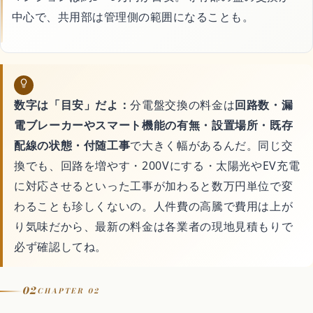
中心で、共用部は管理側の範囲になることも。
数字は「目安」だよ：
分電盤交換の料金は
回路数・漏
電ブレーカーやスマート機能の有無・設置場所・既存
配線の状態・付随工事
で大きく幅があるんだ。同じ交
換でも、回路を増やす・200Vにする・太陽光やEV充電
に対応させるといった工事が加わると数万円単位で変
わることも珍しくないの。人件費の高騰で費用は上が
り気味だから、最新の料金は各業者の現地見積もりで
必ず確認してね。
02
CHAPTER 02