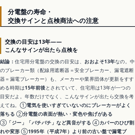
分電盤の寿命・
交換サインと点検商法への注意
交換の目安は13年——
こんなサインが出たら点検を
結論：
住宅用分電盤の交換の目安は、
おおよそ13年
なの。中
のブレーカー類（配線用遮断器＝安全ブレーカー、漏電遮断
器＝漏電ブレーカー）も、メーカーや業界団体が更新をすす
める時期は
15年前後
とされていて、住宅用は13年が一つの
目安だよ。年数だけでなく、こんなサインが出たら交換を考
えてね。①
電気を使いすぎていないのにブレーカーがよく
落ちる
②
分電盤の表面が熱い・変色や焦げがある
③
「ジー」「バチバチ」など異音がする
④
カバーのひび割
れや変形
⑤
1995年（平成7年）より前の古い盤で漏電ブ