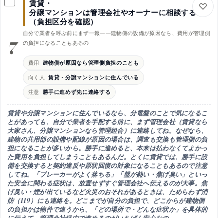
賃貸・
向く人
分譲マンションは管理会社やオーナーに相談する
古い盤の人・太陽光やEV充電を考えている人
（負担区分を確認）
効果
自分で業者を呼ぶ前にまず一報——建物側の設備が原因なら、費用が管理側
漏電ブレーカー追加や使用量の見える化で安心に
7
の負担になることもあるの
時期
交換のタイミングで安全性と機能をまとめて更新
費用
建物側が原因なら管理側負担のことも
注意
向く人
賃貸・分譲マンションに住んでいる
機能を欲ばらず必要な分と回路数を見極めて選ぶ
注意
勝手に進めず先に連絡する
賃貸や分譲マンションに住んでいるなら、分電盤のことで気になるこ
とがあっても、
自分で業者を手配する前に、まず管理会社（賃貸なら
大家さん、分譲マンションなら管理組合）に連絡
してね。なぜなら、
建物の共用部の設備や配線が原因の場合は、調査も交換も管理側の負
担になることが多い
から。勝手に進めると、本来は払わなくてよかっ
た費用を負担してしまうこともあるんだ。とくに賃貸では、
勝手に設
備を交換すると契約違反や原状回復の対象
になることもあるので注意
してね。「ブレーカーがよく落ちる」「盤が熱い・焦げ臭い」といっ
た
安全に関わる症状
は、放置せずすぐ管理会社へ伝えるのが大事。焦
げ臭い・煙が出ているなど火災のおそれがあるときは、ためらわず消
防（119）にも連絡を。どこまでが自分の負担で、どこからが建物側
の負担かは物件で違うから、
「どの場所で・どんな症状か」を具体的
に伝えて、管理会社経由で進める
のがいちばん安心なの。