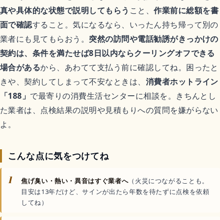
真や具体的な状態で説明してもらう
こと、
作業前に総額を書
面で確認
すること。気になるなら、いったん持ち帰って別の
業者にも見てもらおう。
突然の訪問や電話勧誘がきっかけの
契約は、条件を満たせば8日以内ならクーリングオフできる
場合がある
から、あわてて支払う前に確認してね。困ったと
きや、契約してしまって不安なときは、
消費者ホットライン
「188」
で最寄りの消費生活センターに相談を。きちんとし
た業者は、点検結果の説明や見積もりへの質問を嫌がらない
よ。
こんな点に気をつけてね
1
焦げ臭い・熱い・異音はすぐ業者へ
（火災につながることも。
目安は13年だけど、サインが出たら年数を待たずに点検を依頼
してね）