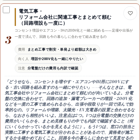
現地見積もり無料の業者も・総額に数万円差が出る
電気工事・
向く人
リフォーム会社に関連工事とまとめて頼む
費用を抑えたい人・依頼先や盤の種類を迷う人
（回路増設も一度に）
効果
コンセント増設やエアコン・IHの200V化と一緒に頼める——足場や出張が
総額・回路数・交換理由の説明をまとめて比較
3
一度で済んで、回路も今の暮らしに合わせて組み直せるの
時期
急ぎでなければ早めに・2〜3社で比べると安心
費用
まとめ工事で割安・単発より総額は大きめ
注意
向く人
増設や200V化も一緒にやりたい
安すぎは回路追加や撤去処分が別料金のことも
注意
分電盤だけの費用も内訳で確認
「どうせなら、
コンセントを増やす・エアコンやIH用に200Vにす
る・古い回路を組み直す
のも一緒にやりたい」——そんなときは、
電
気工事会社やリフォーム会社にまとめて頼む
のが向いているよ。分電
盤の交換に合わせて、
回路の追加・漏電ブレーカーの増設・200V化
などを一度の工事で進められるから、出張や段取りが一回で済んで効
率的なの。リフォームや増築、太陽光・EV充電器の設置と合わせるな
ら、なおさら相性がいいよ。注意点は2つ。1つは
分電盤の交換だけの
費用がいくらか
を、まとめ見積もりの中でも内訳で確認すること（何
にいくらかかっているかを見えるように）。もう1つは、
窓口の担当と
実際に工事する電気工事士が分かれる
ことがあるので、資格者が施工
するかを確かめておくこと。回路を今の暮らしに合わせて見直せるの