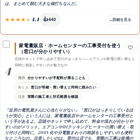
は、まとめて頼む大きな値打ちなんだ。
4.4
👍
440
費用
まとめ工事で1件あたり割安・総額は単発より大きめ
家電量販店・ホームセンターの工事受付を使う
向く人
（窓口が分かりやすい）
増設や200V化・リフォームも一緒にやりたい人
店頭やネットで申し込めて窓口がはっきり——エアコンや家電の買い替えと
効果
同時に相談しやすいのが魅力なの
4
交換と回路の見直しを一度の工事でまとめられる
時期
費用
分かりやすいが手配料が乗ることも
リフォーム・太陽光やEV充電の設置と合わせると◎
向く人
窓口が明確・買い替えと同時に頼みたい
注意
注意
実際の施工者と対応範囲を確認
分電盤だけの費用と施工者の資格を内訳で確認
「近所の電気屋さんに心当たりがない」「
窓口がはっきりしているほ
うが安心
」という人には、
家電量販店やホームセンターの工事受付
と
いう手があるよ。店頭やネットで申し込めて、
料金や流れが分かりや
すい
のがメリット。エアコンやIHクッキングヒーターの買い替え・取
り付けと同時に、
200V化や分電盤まわりの相談
をしやすいのも便利
なところなの。注意したいのは、
受付は店でも、実際の工事は提携の