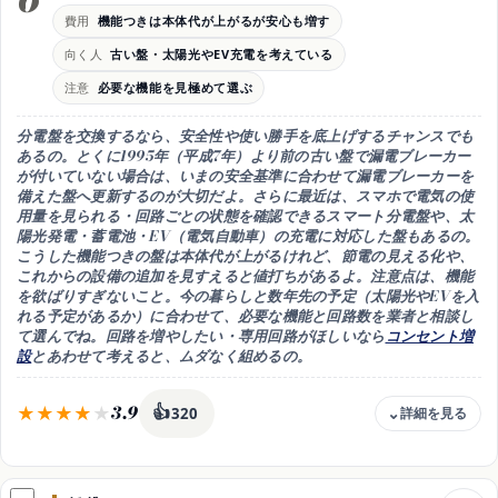
時期
費用
機能つきは本体代が上がるが安心も増す
目安13年・他の電気工事のついでに点検も◎
向く人
古い盤・太陽光やEV充電を考えている
注意
注意
必要な機能を見極めて選ぶ
焦げ臭い・熱いは様子を見ずすぐ業者へ連絡
分電盤を交換するなら、
安全性や使い勝手を底上げするチャンス
でも
あるの。とくに
1995年（平成7年）より前の古い盤で漏電ブレーカー
が付いていない
場合は、いまの安全基準に合わせて
漏電ブレーカーを
備えた盤へ更新
するのが大切だよ。さらに最近は、
スマホで電気の使
用量を見られる・回路ごとの状態を確認できるスマート分電盤
や、
太
陽光発電・蓄電池・EV（電気自動車）の充電に対応した盤
もあるの。
こうした機能つきの盤は
本体代が上がる
けれど、節電の見える化や、
これからの設備の追加を見すえると値打ちがあるよ。注意点は、
機能
を欲ばりすぎないこと
。今の暮らしと数年先の予定（太陽光やEVを入
れる予定があるか）に合わせて、必要な機能と回路数を業者と相談し
て選んでね。回路を増やしたい・専用回路がほしいなら
コンセント増
設
とあわせて考えると、ムダなく組めるの。
3.9
👍
320
費用
漏電ブレーカーやスマート機能つきは本体代が上がる