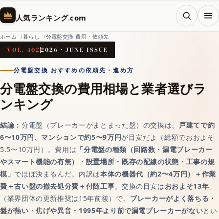
メニ
人気ランキング
.
com
ホーム
暮らし
分電盤交換 費用・依頼先
VOL. 402
2026 · JUNE ISSUE
ホーム
分電盤交換 おすすめの依頼先・進め方
分電盤交換の費用相場と業者選びラ
ンキング
AI（人工知能）
結論：
分電盤（ブレーカーがまとまった盤）の交換は、
戸建てで約
対話AIの記事一覧
6〜10万円、マンションで約5〜9万円
が目安だよ（総額でおおよそ
5.5〜10万円）。費用は
「分電盤の種類（回路数・漏電ブレーカー
やスマート機能の有無）・設置場所・既存の配線の状態・工事の規
AIチャットおすすめ
模」
でほぼ決まるんだ。内訳は
本体の機器代（約2〜4万円）＋作業
費＋古い盤の撤去処分費＋付随工事
。交換の目安は
おおよそ13年
画像生成AI
（業界団体の更新推奨は15年前後）で、
ブレーカーがよく落ちる・
盤が熱い・焦げや異音・1995年より前で漏電ブレーカーがない
とい