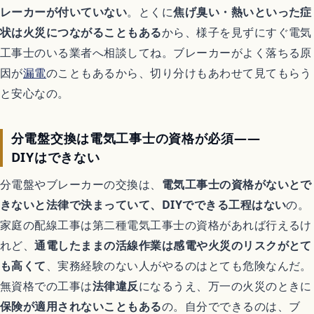
レーカーが付いていない
。とくに
焦げ臭い・熱いといった症
状は火災につながることもある
から、様子を見ずにすぐ電気
工事士のいる業者へ相談してね。ブレーカーがよく落ちる原
因が
漏電
のこともあるから、切り分けもあわせて見てもらう
と安心なの。
分電盤交換は電気工事士の資格が必須——
DIYはできない
分電盤やブレーカーの交換は、
電気工事士の資格がないとで
きないと法律で決まっていて、DIYでできる工程はない
の。
家庭の配線工事は第二種電気工事士の資格があれば行えるけ
れど、
通電したままの活線作業は感電や火災のリスクがとて
も高くて
、実務経験のない人がやるのはとても危険なんだ。
無資格での工事は
法律違反
になるうえ、万一の火災のときに
保険が適用されないこともある
の。自分でできるのは、ブ