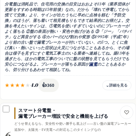
分電盤は
消耗品
で、住宅用の交換の目安は
おおよそ13年
（業界団体が
更新をすすめる時期は15年前後）なの。だから「壊れて停電してから
慌てて交換」より、
サインが出たうちに早めに点検を頼む「予防交
換」
のほうが、落ち着いて相見積もりもできて結果的にお得だよ。交
換を考えたいサインは、①
電気を使いすぎていないのにブレーカーが
よく落ちる
②
盤の表面が熱い・変色や焦げがある
③
「ジー」「バチバ
チ」など異音がする
④
カバーのひび割れや変形
⑤
1995年（平成7年）
より前の古い盤で漏電ブレーカーが付いていない
、の5つ。とくに
焦
げ臭い・熱いといった症状は火災につながることもある
から、その場
合は様子を見ずにすぐ電気工事士のいる業者へ連絡してね。築13年を
過ぎたら、ほかの電気工事のついでに
盤の状態を見てもらう
だけでも
安心につながるよ。ブレーカーが落ちる原因が
漏電
のこともあるか
ら、切り分けもあわせて相談してね。
4.0
👍
360
費用
緊急対応より落ち着いて相見積もりでき割安に
スマート分電盤・
向く人
漏電ブレーカー増設で安全と機能を上げる
築13年以上・落ちる/熱い/異音が気になる家の人
どうせ替えるなら、安全性や使い勝手も底上げ——古い盤の漏電ブレーカー
効果
追加や、太陽光・EV充電への対応もこのタイミングなの
6
壊れる前に交換し停電や火災のリスクを下げる