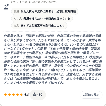
むか」まで比べるのが賢い使い方なの
2
交換に加え回路増設や漏電ブレーカー追加も一括
時期
費用
現地見積もり無料の業者も・総額に数万円差
半日〜1日・症状が出たら早めに現地調査を依頼
向く人
費用を抑えたい・依頼先を迷っている
注意
電気工事士の資格・登録と総額見積もりを確認
注意
安すぎは付随工事が別料金のことも
分電盤交換は、
回路数や配線の状態、付随工事の有無で業者間の見積
もり差が大きくなる
の。だから依頼先を迷っているときや、費用を抑
えたいときは
2〜3社の相見積もり
が効くんだ。比べるのは金額だけ
じゃなくて
4点セット
：①
総額
（本体＋作業費＋撤去処分費、回路追
加が要る場合はその費用も） ②
分電盤の種類と回路数
（漏電ブレー
カーやスマート機能の有無、今の暮らしに足りる回路数か） ③
交換が
必要な理由の説明
（古い盤の状態を具体的に示してくれるか） ④
出張
費・キャンセル料
の条件。電話で「築年数・今の盤のメーカーや回路
数・気になる症状（よく落ちる・熱いなど）」を伝えると、現地調査
の予約と概算を教えてくれる業者が多いよ。注意点は、
安すぎる見積
もりは「回路追加や撤去処分が別料金」
で、あとから差が出ること。
どこまで含むかを書面で
そろえて比べてね。
4.6
👍
480
費用