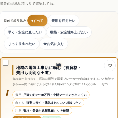
業者の現地見積もりで確認してね。
◉
すべて
費用を抑えたい
目的で絞り込み
早く・安全に直したい
機能・安全性を上げたい
♥
じっくり比べたい
お気に入り
地域の電気工事店に頼む（有資格・
費用も明朗な王道）
資格者が直接来て、回路の増設や漏電ブレーカーの追加までまるごと相談で
きる——間に会社が入らないぶん料金にムダが出にくい安心ルートなの
1
費用
戸建て約6〜10万円・中間マージンが出にくい
向く人
確実に安く・電気まわりごと相談したい
注意
資格・登録と総額見積もりを確認