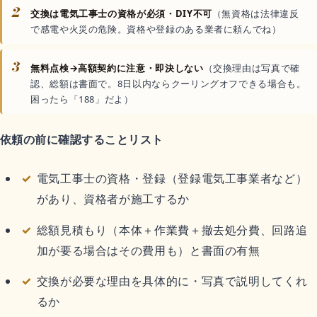
2
交換は電気工事士の資格が必須・DIY不可
（無資格は法律違反
で感電や火災の危険。資格や登録のある業者に頼んでね）
3
無料点検→高額契約に注意・即決しない
（交換理由は写真で確
認、総額は書面で。8日以内ならクーリングオフできる場合も。
困ったら「188」だよ）
依頼の前に確認することリスト
電気工事士の資格・登録（登録電気工事業者など）
があり、資格者が施工するか
総額見積もり（本体＋作業費＋撤去処分費、回路追
加が要る場合はその費用も）と書面の有無
交換が必要な理由を具体的に・写真で説明してくれ
るか