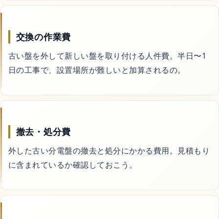
処分・回収
交換の作業費
古い盤を外して新しい盤を取り付ける人件費。半日〜1
暮らしの代行サービス
日の工事で、設置場所が難しいと加算されるの。
コスメ・美容
撤去・処分費
ドライヤー
外した古い分電盤の撤去と処分にかかる費用。見積もり
に含まれているか確認しておこう。
シャンプー
スキンケア