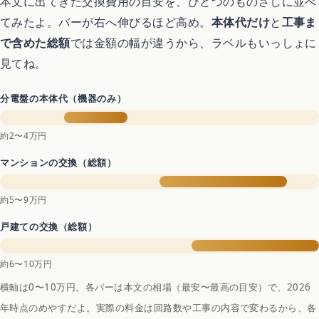
本文に出てきた交換費用の目安を、ひとつのものさしに並べ
てみたよ。バーが右へ伸びるほど高め。
本体代だけ
と
工事ま
で含めた総額
では金額の幅が違うから、ラベルもいっしょに
見てね。
分電盤の本体代（機器のみ）
約2〜4万円
マンションの交換（総額）
約5〜9万円
戸建ての交換（総額）
約6〜10万円
横軸は0〜10万円。各バーは本文の相場（最安〜最高の目安）で、2026
年時点のめやすだよ。実際の料金は回路数や工事の内容で変わるから、各