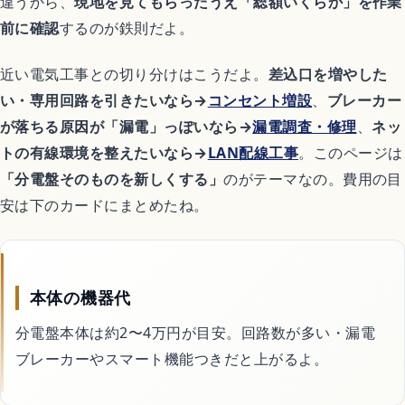
違うから、
現地を見てもらったうえ「総額いくらか」を作業
前に確認
するのが鉄則だよ。
Switchおすすめソフト
近い電気工事との切り分けはこうだよ。
差込口を増やした
い・専用回路を引きたいなら→
コンセント増設
、
ブレーカー
暮らし
が落ちる原因が「漏電」っぽいなら→
漏電調査・修理
、
ネッ
トの有線環境を整えたいなら→
LAN配線工事
。このページは
不用品回収
「分電盤そのものを新しくする」
のがテーマなの。費用の目
安は下のカードにまとめたね。
ハウスクリーニング
引越し
本体の機器代
分電盤本体は約2〜4万円が目安。回路数が多い・漏電
害虫・害獣駆除
ブレーカーやスマート機能つきだと上がるよ。
買取