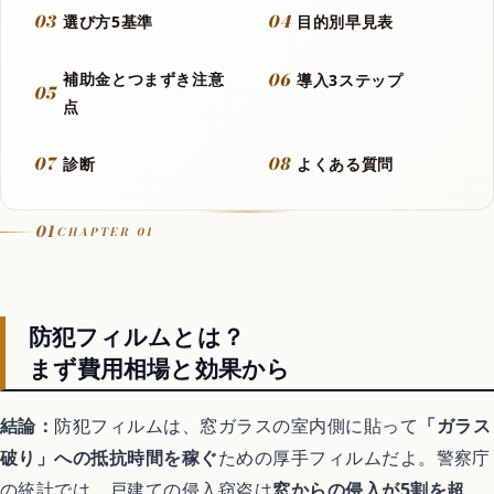
03
04
選び方5基準
目的別早見表
動画
06
補助金とつまずき注意
導入3ステップ
05
点
フラッシュモブ
07
08
診断
よくある質問
Let It Go
01
CHAPTER 01
音楽カバー動画
防犯フィルムとは？
アニメ
まず費用相場と効果から
結論：
防犯フィルムは、窓ガラスの室内側に貼って
「ガラス
歴代アニメランキング
破り」への抵抗時間を稼ぐ
ための厚手フィルムだよ。警察庁
の統計では、戸建ての侵入窃盗は
窓からの侵入が5割を超