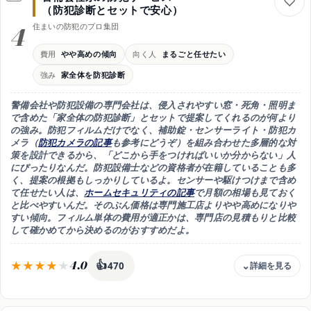
強み
（防犯診断とセットで安心）
ガラス交換・補助錠まで一体提案
4
住まいの防犯のプロ集団
注意
フィルム施工実績・CP対応は店次第
費用
やや高めの傾向
向く人
まるごと任せたい
コツ
強み
家全体を防犯診断
専門店の見積もりと並べて比較
向き
警備会社や防犯設備の専門会社は、
侵入されやすい窓・死角・照明ま
フィルム以外の選択肢も見たい人
で含めた「家全体の防犯診断」とセットで提案してくれる
のが何より
の強み。防犯フィルムだけでなく、補助錠・センサーライト・防犯カ
メラ（
防犯カメラの記事
も参考にどうぞ）を組み合わせた多層的な対
策を設計できるから、「どこから手をつければいいか分からない」人
にぴったりなんだ。防犯設備士などの資格者が在籍していることも多
く、提案の根拠もしっかりしているよ。センサーや駆けつけまで含め
て任せたい人は、
ホームセキュリティの記事
で月額の相場も見ておく
と比べやすいんだ。そのぶん価格は専門施工店より
やや高めになりや
すい
傾向。フィルム単体の費用が適正かは、専門店の見積もりと比較
して確かめてから決めるのがおすすめだよ。
4.0
👍
470
費用感
専門店よりやや高めの傾向