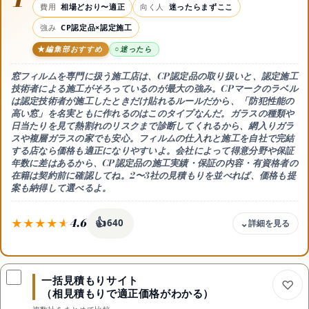
費用
相場どおり〜適正
向く人
迷ったらまずここ
強み
CP認定品×認定施工
編集部おすすめ
迷ったら
窓フィルムを専門に扱う施工店は、
CP認定品の取り扱いと、認定施工
技術者による施工
がそろっているのが最大の強み。CPマークのラベル
は認定技術者が施工したときだけ貼れるルールだから、「防犯性能の
高い窓」を名実ともに作れるのはこのタイプなんだ。ガラスの種類や
日当たりを見て
熱割れのリスクまで診断してくれる
から、網入りガラ
スや複層ガラスの家でも安心。フィルムの仕入れと施工を自社で完結
する店なら価格も適正になりやすいよ。会社によって得意分野や保証
年数に差はあるから、CP認定品の施工実績・保証の内容・有資格者の
在籍は契約前に確認してね。2〜3社の見積もりを並べれば、価格も提
案も納得して選べるよ。
4.6
👍
640
費用感
相場どおり〜適正になりやすい
一括見積もりサイト
強み
（相見積もりで適正価格がわかる）
CP認定品×有資格施工×熱割れ診断