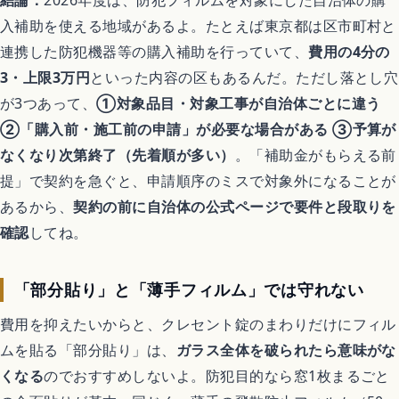
結論：
2026年度は、防犯フィルムを対象にした自治体の購
入補助を使える地域があるよ。たとえば東京都は区市町村と
連携した防犯機器等の購入補助を行っていて、
費用の4分の
3・上限3万円
といった内容の区もあるんだ。ただし落とし穴
が3つあって、
①対象品目・対象工事が自治体ごとに違う
②「購入前・施工前の申請」が必要な場合がある ③予算が
なくなり次第終了（先着順が多い）
。「補助金がもらえる前
提」で契約を急ぐと、申請順序のミスで対象外になることが
あるから、
契約の前に自治体の公式ページで要件と段取りを
確認
してね。
「部分貼り」と「薄手フィルム」では守れない
費用を抑えたいからと、クレセント錠のまわりだけにフィル
ムを貼る「部分貼り」は、
ガラス全体を破られたら意味がな
くなる
のでおすすめしないよ。防犯目的なら窓1枚まるごと