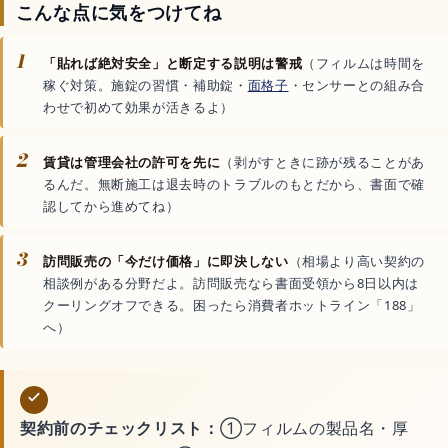
こんな点に気をつけてね
1
「貼れば絶対安全」と断定する説明は警戒
（フィルムは時間を
稼ぐ対策。施錠の習慣・補助錠・
面格子
・センサーとの組み合
わせで初めて効果が活きるよ）
2
賃貸は管理会社の許可を先に
（剥がすときに跡が残ることがあ
るんだ。無断施工は退去時のトラブルのもとだから、書面で確
認してから進めてね）
3
訪問販売の「今だけ価格」に即決しない
（相場より高い契約の
相談例がある分野だよ。訪問販売なら書面受領から8日以内は
クーリングオフできる。困ったら消費者ホットライン「188」
へ）
契約前のチェックリスト：
①フィルムの製品名・厚