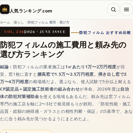
メニ
人気ランキング
.
com
ホーム
暮らし
防犯フィルム 費用・選び方
VOL. 246
2026 · JUNE ISSUE
防犯フィルム おすすめ比較
ホーム
防犯フィルムの施工費用と頼み先の
選び方ランキング
AI（人工知能）
結論：
防犯フィルムの業者施工は
1㎡あたり1万〜2万円程度
が目
安。窓1枚に直すと
腰高窓で1.5万〜2.5万円程度、掃き出し窓で2
対話AIの記事一覧
万〜4万円程度
の相場感だよ。選ぶなら、侵入試験で5分以上耐える
CP認定品＋認定施工技術者の組み合わせ
が本命。2026年度は
自治
体の防犯対策補助金
を使える地域もあるんだ。頼み先は窓フィルム
AIチャットおすすめ
専門の施工店を軸に2〜3社で相見積もりが鉄則。「防犯性能・施工
品質・総額の納得感・ガラスとの相性判断・保証」の5基準で、あな
たに合う頼み先が見つかるようにまとめたよ。
画像生成AI