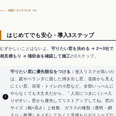
06
CHAPTER 06
はじめてでも安心・導入3ステップ
むずかしいことはないよ。
守りたい窓を決める → 2〜3社で
相見積もり → 補助金を確認して施工
の3ステップ。
守りたい窓に優先順位をつける：
侵入リスクが高いの
は、庭やベランダに面した掃き出し窓、道路から見え
にくい窓、浴室・トイレの小窓など。全部いっぺんに
やらなくても大丈夫だから、「人目につきにくい×入
りやすい」窓から優先してリストアップしてね。窓の
サイズ（幅×高さ）と枚数、ガラスの種類（透明・網
入り・複層）をメモしておくと見積もりがスムーズだ