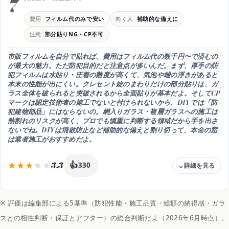
7
注意
CP認定品の扱いは限られがち
費用
フィルム代のみで安い
向く人
補助的な備えに
コツ
注意
部分貼りNG・CP不可
施工者の資格と総額を確認
向き
市販フィルムを自分で貼れば、費用は
フィルム代の数千円〜
で済むの
まず商品を見てみたい人
が最大の魅力。ただ防犯目的だと注意点が多いんだ。まず、厚手の防
犯フィルムは水貼り・圧着の難度が高くて、
気泡や端の浮きがあると
本来の性能が出にくい
。クレセント錠のまわりだけの部分貼りは、ガ
ラス全体を破られると突破されるから
全面貼りが基本
だよ。そして
CP
マークは認定技術者の施工でないと付けられない
から、DIYでは「防
犯建物部品」にはならないの。網入りガラス・複層ガラスへの施工は
熱割れのリスクが高く、プロでも慎重に判断する領域だから手を出さ
ないでね。DIYは飛散防止など補助的な備えと割り切って、本命の窓
は業者施工がおすすめだよ。
3.3
👍
330
費用感
フィルム代の数千円〜で最安
※ 評価は編集部による5基準（防犯性能・施工品質・総額の納得感・ガラ
注意
スとの相性判断・保証とアフター）の総合判断だよ（2026年6月時点）。
部分貼りNG・CPマーク不可