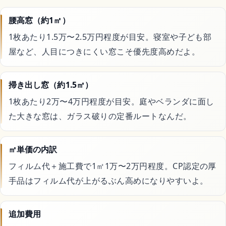
Switchおすすめソフト
腰高窓（約1㎡）
1枚あたり1.5万〜2.5万円程度が目安。寝室や子ども部
屋など、人目につきにくい窓こそ優先度高めだよ。
暮らし
掃き出し窓（約1.5㎡）
不用品回収
1枚あたり2万〜4万円程度が目安。庭やベランダに面し
た大きな窓は、ガラス破りの定番ルートなんだ。
ハウスクリーニング
㎡単価の内訳
引越し
フィルム代＋施工費で1㎡1万〜2万円程度。CP認定の厚
手品はフィルム代が上がるぶん高めになりやすいよ。
害虫・害獣駆除
追加費用
買取