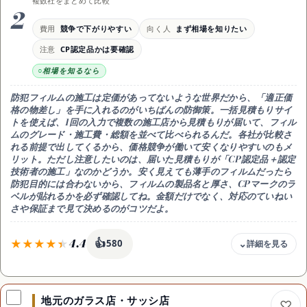
複数社をまとめて比較
確認
2
認定技術者の在籍・施工実績
費用
競争で下がりやすい
向く人
まず相場を知りたい
注意
注意
CP認定品かは要確認
会社による差はあるので保証も確認
向き
相場を知るなら
どこに頼むか迷ったらまずここ
防犯フィルムの施工は定価があってないような世界だから、
「適正価
格の物差し」を手に入れるのがいちばんの防御策
。一括見積もりサイ
トを使えば、1回の入力で複数の施工店から見積もりが届いて、フィル
ムのグレード・施工費・総額を並べて比べられるんだ。各社が比較さ
れる前提で出してくるから、
価格競争が働いて安くなりやすい
のもメ
リット。ただし注意したいのは、届いた見積もりが「CP認定品＋認定
技術者の施工」なのかどうか。安く見えても薄手のフィルムだったら
防犯目的には合わないから、
フィルムの製品名と厚さ、CPマークのラ
ベルが貼れるか
を必ず確認してね。金額だけでなく、対応のていねい
さや保証まで見て決めるのがコツだよ。
4.4
👍
580
費用感
競争原理で下がりやすい
地元のガラス店・サッシ店
強み