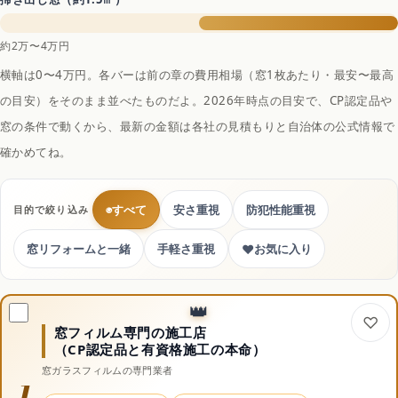
約2万〜4万円
横軸は0〜4万円。各バーは前の章の費用相場（窓1枚あたり・最安〜最高
の目安）をそのまま並べたものだよ。2026年時点の目安で、CP認定品や
窓の条件で動くから、最新の金額は各社の見積もりと自治体の公式情報で
確かめてね。
◉
すべて
安さ重視
防犯性能重視
目的で絞り込み
♥
窓リフォームと一緒
手軽さ重視
お気に入り
窓フィルム専門の施工店
（CP認定品と有資格施工の本命）
窓ガラスフィルムの専門業者
1