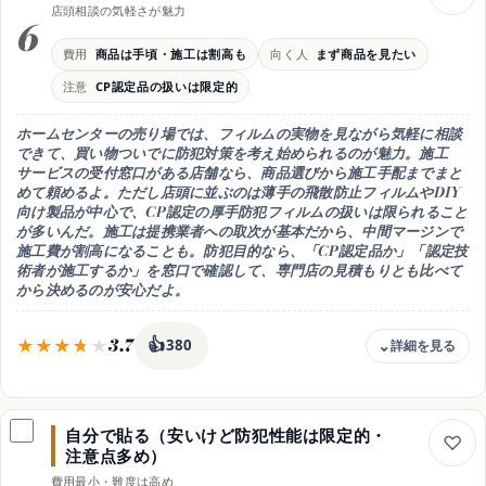
店頭相談の気軽さが魅力
内窓・窓交換と一体の防犯設計
6
注意
費用
商品は手頃・施工は割高も
向く人
まず商品を見たい
フィルムの製品・施工者を確認
注意
CP認定品の扱いは限定的
コツ
専門店見積もりで適正価格を確認
ホームセンターの売り場では、フィルムの実物を見ながら気軽に相談
向き
できて、
買い物ついでに防犯対策を考え始められる
のが魅力。施工
断熱・防音も一緒に解決したい人
サービスの受付窓口がある店舗なら、商品選びから施工手配までまと
めて頼めるよ。ただし店頭に並ぶのは
薄手の飛散防止フィルムやDIY
向け製品が中心
で、CP認定の厚手防犯フィルムの扱いは限られること
が多いんだ。施工は提携業者への取次が基本だから、中間マージンで
施工費が割高になることも。防犯目的なら、
「CP認定品か」「認定技
術者が施工するか」
を窓口で確認して、専門店の見積もりとも比べて
から決めるのが安心だよ。
3.7
👍
380
費用感
商品は手頃・施工費は割高なことも
自分で貼る（安いけど防犯性能は限定的・
強み
注意点多め）
実物を見られる・相談が気軽
費用最小・難度は高め