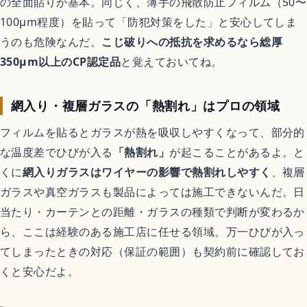
の全面貼りが基本。同じく、薄手の飛散防止フィルム（50〜
100μm程度）を貼って「防犯対策をした」と安心してしま
うのも危険なんだ。
こじ破りへの抵抗を求めるなら総厚
350μm以上のCP認定品
と覚えておいてね。
網入り・複層ガラスの「熱割れ」はプロの領域
フィルムを貼るとガラスが熱を吸収しやすくなって、部分的
な温度差でひびが入る
「熱割れ」
が起こることがあるよ。と
くに
網入りガラスはワイヤーの影響で熱割れしやすく
、複層
ガラスや真空ガラスも製品によっては施工できないんだ。日
当たり・カーテンとの距離・ガラスの種類で判断が変わるか
ら、ここは経験のある施工店に任せる領域。万一ひびが入っ
てしまったときの対応（保証の範囲）も契約前に確認してお
くと安心だよ。