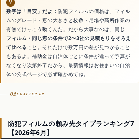
数字は「目安」だよ：
防犯フィルムの価格は、フィル
サイトマップ
ムのグレード・窓の大きさと枚数・足場や高所作業の
有無でけっこう動くんだ。だから大事なのは、
同じ
フィルム・同じ窓の条件で2〜3社の見積もりをそろえ
て比べる
こと。それだけで数万円の差が見つかること
もあるよ。補助金は自治体ごとに条件が違って予算が
なくなり次第終了だから、最新情報はお住まいの自治
体の公式ページで必ず確かめてね。
02
CHAPTER 02
防犯フィルムの頼み先タイプランキング7
【2026年6月】