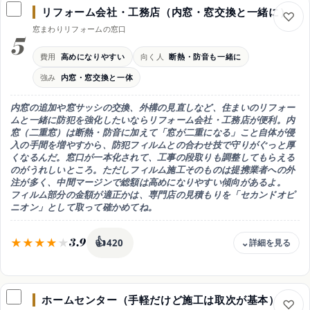
リフォーム会社・工務店（内窓・窓交換と一緒に）
強み
窓まわりリフォームの窓口
家全体の防犯診断と多層的な提案
5
特徴
費用
高めになりやすい
向く人
断熱・防音も一緒に
カメラ・センサーとのセット設計
強み
内窓・窓交換と一体
コツ
フィルム単体の価格は専門店と比較
内窓の追加や窓サッシの交換、外構の見直しなど、
住まいのリフォー
向き
ムと一緒に防犯を強化したいならリフォーム会社・工務店が便利
。内
防犯をまるごと任せたい人
窓（二重窓）は断熱・防音に加えて「窓が二重になる」こと自体が侵
入の手間を増やすから、防犯フィルムとの合わせ技で守りがぐっと厚
くなるんだ。窓口が一本化されて、工事の段取りも調整してもらえる
のがうれしいところ。ただしフィルム施工そのものは提携業者への外
注が多く、
中間マージンで総額は高めになりやすい
傾向があるよ。
フィルム部分の金額が適正かは、専門店の見積もりを「セカンドオピ
ニオン」として取って確かめてね。
3.9
👍
420
費用感
外注が多く高めになりやすい
ホームセンター（手軽だけど施工は取次が基本）
強み