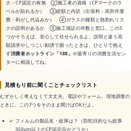
さ・CP認定の有無 ②施工者の資格（CPマークのラ
ベルが貼れるか） ③総額と内訳（出張料・高所作業
費・剥がし代込みか） ④ガラスの種類と熱割れリス
クの説明があるか ⑤施工保証の年数と窓口。この5
つがそろえば、安心して任せられるよ。説明と違う高
額請求やしつこい勧誘で困ったときは、ひとりで抱え
ず
消費者ホットライン「188」
や最寄りの消費生活セン
ターに相談してね。
見積もり前に聞くことチェックリスト
むずかしく考えなくて大丈夫。電話やフォーム、現地調査の
ときに、この7つをそのまま聞けばOKだよ。
フィルムの製品名・総厚は？（防犯目的なら総厚
350μm以上のCP認定品かどうか）