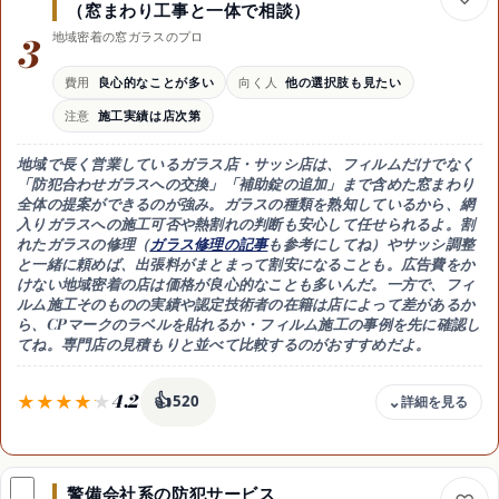
（窓まわり工事と一体で相談）
相場の把握と比較が一度にできる
3
地域密着の窓ガラスのプロ
注意
フィルムの製品名・厚さ・CP認定を確認
費用
良心的なことが多い
向く人
他の選択肢も見たい
コツ
注意
施工実績は店次第
条件をそろえて総額で比較
向き
地域で長く営業しているガラス店・サッシ店は、
フィルムだけでなく
まず相場を知りたい人
「防犯合わせガラスへの交換」「補助錠の追加」まで含めた窓まわり
全体の提案
ができるのが強み。ガラスの種類を熟知しているから、網
入りガラスへの施工可否や熱割れの判断も安心して任せられるよ。割
れたガラスの修理（
ガラス修理の記事
も参考にしてね）やサッシ調整
と一緒に頼めば、出張料がまとまって割安になることも。広告費をか
けない地域密着の店は価格が良心的なことも多いんだ。一方で、フィ
ルム施工そのものの実績や認定技術者の在籍は店によって差があるか
ら、
CPマークのラベルを貼れるか・フィルム施工の事例
を先に確認し
てね。専門店の見積もりと並べて比較するのがおすすめだよ。
4.2
👍
520
費用感
地域密着で良心的なことが多い
警備会社系の防犯サービス