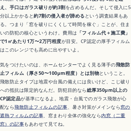
アニメ映画
え、手口はガラス破りが約3割
を占めるんだ。そして侵入に5
分以上かかると
約7割の侵入者が諦める
という調査結果もあ
異世界転生アニメ
る。つまり「窓を破りにくくして時間を稼ぐ」ことが、住ま
いの防犯の核心というわけ。費用は
「フィルム代＋施工費」
恋愛アニメ
で1㎡あたり1万〜2万円程度
が目安。CP認定の厚手フィルム
はこのレンジでも高めに出やすいよ。
平成アニメ名作
気をつけたいのは、ホームセンターでよく見る薄手の
飛散防
止フィルム（厚さ50〜100μm程度）とは別物
ということ。
完結済みアニメ
飛散防止タイプは地震や台風の備えには良いけど、こじ破り
への抵抗は限定的なんだ。防犯目的なら
総厚350μm以上の
どんでん返しアニメ
CP認定品
が基準になるよ。地震・台風でのガラス飛散が心
配なら
飛散防止フィルムの記事
、暑さ対策がメインなら
窓の
遮熱フィルムの記事
、窓まわり全体の強化なら
内窓（二重
ゲーム
窓）の記事
もあわせて見てね。