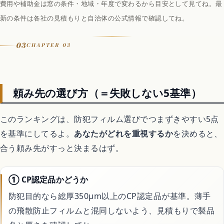
費用や補助金は窓の条件・地域・年度で変わるから目安として見てね。最
リスク
網入り・複層ガラスは熱割れ注意
新の条件は各社の見積もりと自治体の公式情報で確認してね。
コツ
飛散防止など補助的な用途に
03
CHAPTER 03
向き
費用最優先・補助的な備えの人
頼み先の選び方（＝失敗しない5基準）
このランキングは、防犯フィルム選びでつまずきやすい5点
を基準にしてるよ。
あなたがどれを重視するか
を決めると、
合う頼み先がすっと決まるはず。
① CP認定品かどうか
防犯目的なら総厚350μm以上のCP認定品が基準。薄手
の飛散防止フィルムと混同しないよう、見積もりで製品