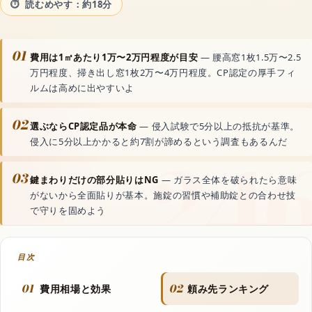
読むめやす：約18分
動画生成AI
01
音声読み上げAI
費用は1㎡あたり1万〜2万円程度が目安
— 腰高窓1枚1.5万〜2.5
万円程度、掃き出し窓1枚2万〜4万円程度。CP認定の厚手フィ
ルムは高めに出やすいよ
文字起こしAI
02
選ぶならCP認定品が本命
— 侵入試験で5分以上の抵抗が基準。
侵入に5分以上かかると約7割が諦めるという調査もあるんだ
音楽生成AI
03
鍵まわりだけの部分貼りはNG
— ガラス全体を破られたら意味
資料・文書AI
がないから全面貼りが基本。施錠の習慣や補助錠との合わせ技
で守りを固めよう
ボーカルリムーバーAI
目次
世界のAIアプリ
01
02
費用相場と効果
頼み先ランキング