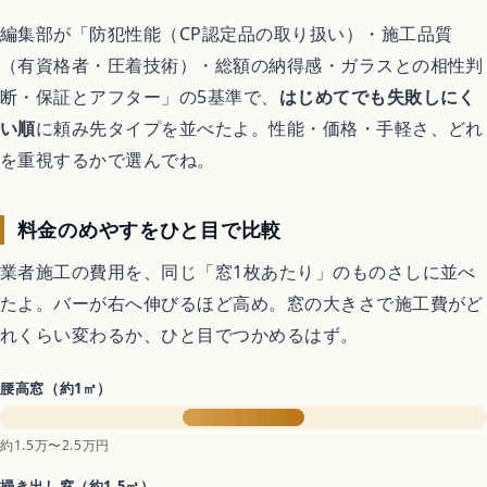
編集部が「防犯性能（CP認定品の取り扱い）・施工品質
（有資格者・圧着技術）・総額の納得感・ガラスとの相性判
断・保証とアフター」の5基準で、
はじめてでも失敗しにく
い順
に頼み先タイプを並べたよ。性能・価格・手軽さ、どれ
を重視するかで選んでね。
料金のめやすをひと目で比較
業者施工の費用を、同じ「窓1枚あたり」のものさしに並べ
たよ。バーが右へ伸びるほど高め。窓の大きさで施工費がど
れくらい変わるか、ひと目でつかめるはず。
腰高窓（約1㎡）
約1.5万〜2.5万円
掃き出し窓（約1.5㎡）