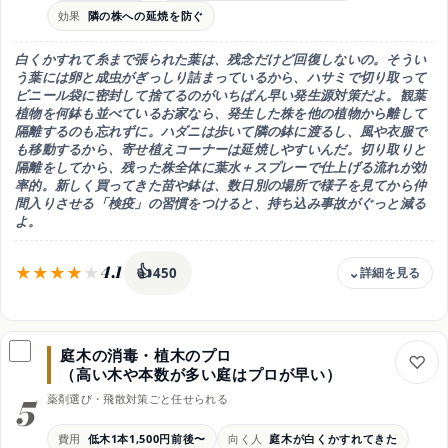
コツ
効果
隣の株への延焼を防ぐ
系統違いを交互に・効く相も確認
向き
白くかすれて糸まで張られた葉は、残念だけど回復しないの。そうい
水やスプレーで追いつかない人
う葉には
卵と成虫がぎっしり詰まっている
から、ハサミで切り取って
ビニール袋に密封して捨てる
のがいちばん早い発生源対策だよ。観葉
植物を何鉢も並べているお家なら、
発生した株を他の植物から離して
隔離
するのも忘れずに。ハダニは歩いて隣の鉢に渡るし、風や衣服で
も移動するから、寄せ植えコーナーは延焼しやすいんだ。切り取りと
隔離をしてから、残った株全体に葉水＋スプレーで仕上げる流れが効
率的。新しく買ってきた苗や鉢は、
数日別の場所で様子を見てから仲
間入りさせる
「検疫」の習慣をつけると、持ち込み事故がぐっと減る
よ。
4.1
👍
450
費用感
ほぼ0円（ハサミと袋だけ）
庭木の消毒・植木のプロ
強み
（高い木や本数が多い庭はプロが早い）
卵ごと発生源を減らし延焼を防ぐ
5
薬剤選び・飛散対策ごと任せられる
注意
切った葉の放置は逆効果・密封処分
費用
低木1本1,500円前後〜
向く人
庭木が白くかすれてきた