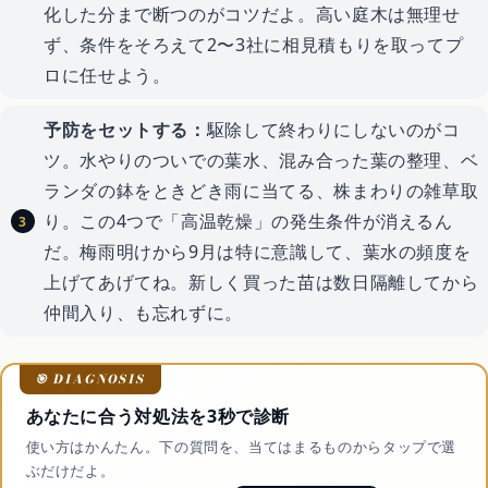
化した分まで断つのがコツだよ。高い庭木は無理せ
ず、条件をそろえて2〜3社に相見積もりを取ってプ
ロに任せよう。
予防をセットする：
駆除して終わりにしないのがコ
ツ。水やりのついでの葉水、混み合った葉の整理、ベ
ランダの鉢をときどき雨に当てる、株まわりの雑草取
り。この4つで「高温乾燥」の発生条件が消えるん
だ。梅雨明けから9月は特に意識して、葉水の頻度を
上げてあげてね。新しく買った苗は数日隔離してから
仲間入り、も忘れずに。
あなたに合う対処法を3秒で診断
使い方はかんたん。下の質問を、当てはまるものからタップで選
ぶだけだよ。