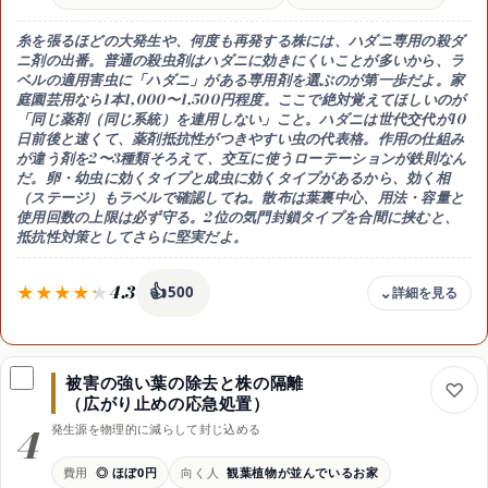
向き
糸を張るほどの大発生や、何度も再発する株には、ハダニ専用の殺ダ
野菜・収穫前・子育て家庭
ニ剤の出番。普通の殺虫剤はハダニに効きにくいことが多いから、
ラ
ベルの適用害虫に「ハダニ」がある専用剤
を選ぶのが第一歩だよ。家
庭園芸用なら1本1,000〜1,500円程度。ここで絶対覚えてほしいのが
「同じ薬剤（同じ系統）を連用しない」
こと。ハダニは世代交代が10
日前後と速くて、薬剤抵抗性がつきやすい虫の代表格。
作用の仕組み
が違う剤を2〜3種類そろえて、交互に使うローテーション
が鉄則なん
だ。卵・幼虫に効くタイプと成虫に効くタイプがあるから、効く相
（ステージ）もラベルで確認してね。散布は葉裏中心、用法・容量と
使用回数の上限は必ず守る。2位の気門封鎖タイプを合間に挟むと、
抵抗性対策としてさらに堅実だよ。
4.3
👍
500
費用感
1本1,000〜1,500円程度×2〜3種類
被害の強い葉の除去と株の隔離
強み
（広がり止めの応急処置）
糸を張る大発生・再発にも効く
4
発生源を物理的に減らして封じ込める
注意
同一系統の連用で抵抗性がつく
費用
◎ ほぼ0円
向く人
観葉植物が並んでいるお家