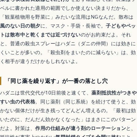
ベルに書かれた適用の範囲でしか使えない決まりだから、
「観葉植物用を野菜に」みたいな流用はNGなんだ。散布は
風のない日の朝夕
に、マスク・手袋・長袖で。
子どもやペッ
トは散布中と乾くまでは近づけない
のがお約束だよ。それ
と、普通の殺虫スプレーはハダニ（ダニの仲間）には効きに
くいことが多いの。「殺虫剤をまいたのに減らない」は、効
く相手が違うだけかもしれないよ。
「同じ薬を繰り返す」が一番の落とし穴
ハダニは世代交代が10日前後と速くて、
薬剤抵抗性がつきや
すい虫の代表格
。同じ薬剤（同じ系統）を続けて使うと、効
かない個体だけが生き残ってどんどん増えるの。「最初は効
いたのに、だんだん効かなくなった」はまさにこのパターン
だよ。対策は、
作用の仕組みが違う剤のローテーション
と、
抵抗性が事実上つかない
気門封鎖タイプを合間に挟む
こと。