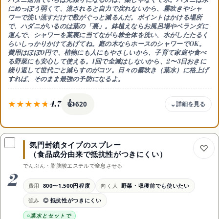
にめっぽう弱くて、流されると自力で戻れない
から、霧吹きやシャ
ワーで洗い流すだけで数がぐっと減るんだ。ポイントはかける場所
で、
ハダニがいるのは葉の「裏」
。鉢植えならお風呂場やベランダに
運んで、シャワーを葉裏に当てながら株全体を洗い、水がしたたるく
らいしっかりかけてあげてね。庭の木ならホースのシャワーでOK。
費用はほぼ0円で、植物にも人にもやさしいから、子育て家庭や食べ
る野菜にも安心して使える。1回で全滅はしないから、
2〜3日おきに
繰り返して世代ごと減らす
のがコツ。日々の霧吹き（葉水）に格上げ
すれば、そのまま最強の予防になるよ。
4.7
👍
620
費用感
ほぼ0円（水道代のみ）
気門封鎖タイプのスプレー
強み
（食品成分由来で抵抗性がつきにくい）
薬剤なしで駆除と予防を兼ねる
でんぷん・脂肪酸エステルで窒息させる
注意
2
葉の表だけ濡らしても効果薄
費用
800〜1,500円程度
向く人
野菜・収穫前でも使いたい
コツ
強み
◎ 抵抗性がつきにくい
2〜3日おきに繰り返し葉裏へ
向き
葉水とセットで