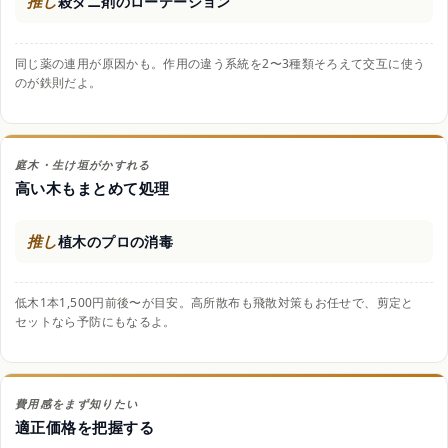
推し
殺ダニ剤のローテーション
同じ薬の連用が原因かも。作用の違う系統を2〜3種類そろえて交互に使う
のが鉄則だよ。
庭木・生け垣がかすれる
高い木もまとめて処理
推し
植木のプロの消毒
低木1本1,500円前後〜が目安。高所散布も飛散対策もお任せで、剪定と
セットなら予防にもなるよ。
費用感をまず知りたい
適正価格を把握する