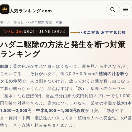
メニ
人気ランキング
.
com
ホーム
暮らし
ハダニ駆除 方法・対策
VOL. 269
2026 · JUNE ISSUE
ハダニ対策 おすすめ比較
ホーム
ハダニ駆除の方法と発生を断つ対策
ランキング
AI（人工知能）
結論：
葉の色がかすれて白っぽくなって、裏を見たら小さな点がう
ごめいてる——それがハダニ。体長0.3〜0.5mmの
植物の汁を吸う
対話AIの記事一覧
クモの仲間
で、人は刺さないけど、放っておくと葉が真っ白になっ
て株が弱っちゃうんだ。弱点はずばり
「水」
。葉裏へのシャワー
（葉水）ならほぼ0円、食品成分由来の気門封鎖スプレーでも1,000
AIチャットおすすめ
円前後で対処できるよ。庭木にびっしりなら、業者の消毒が
低木1本
1,500〜2,000円・中木3,000〜4,000円程度
が目安。「効きやす
さ・費用・手間・抵抗性のつきにくさ・植物や人への安全性」の5基
画像生成AI
準で、合う方法と頼み先をまとめたよ。