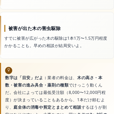
被害が出た木の害虫駆除
すでに被害が広がった木の駆除は1本1万〜1.5万円程度
かかることも。早めの相談が結局安いよ。
数字は「目安」だよ：
業者の料金は、
木の高さ・本
数・被害の進み具合・薬剤の種類
でけっこう動くん
だ。会社によっては最低受注額（8,000〜12,000円程
度）が決まっていることもあるから、1本だけ頼むよ
り、
庭全体の消毒や剪定とまとめて相談
するほうが割