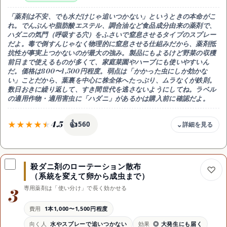
まず今日から手を打ちたい人
「薬剤は不安、でも水だけじゃ追いつかない」というときの本命がこ
れ。
でんぷんや脂肪酸エステル、調合油など食品成分由来の薬剤で、
ハダニの気門（呼吸する穴）をふさいで窒息させる
タイプのスプレー
だよ。毒で倒すんじゃなく物理的に窒息させる仕組みだから、
薬剤抵
抗性が事実上つかない
のが最大の強み。製品にもよるけど野菜の収穫
前日まで使えるものが多くて、家庭菜園やハーブにも使いやすいん
だ。価格は800〜1,500円程度。弱点は「かかった虫にしか効かな
い」ことだから、
葉裏を中心に株全体へたっぷり、ムラなく
が鉄則。
数日おきに繰り返して、すき間世代を逃さないようにしてね。ラベル
の適用作物・適用害虫に「ハダニ」があるかは購入前に確認だよ。
4.5
👍
560
費用感
800〜1,500円程度
殺ダニ剤のローテーション散布
強み
（系統を変えて卵から成虫まで）
窒息させる仕組みで抵抗性がつきにくい
3
専用薬剤は「使い分け」で長く効かせる
注意
かかった虫にしか効かない・ムラ厳禁
費用
1本1,000〜1,500円程度
コツ
向く人
水やスプレーで追いつかない
効果
◎ 大発生にも届く
葉裏中心にたっぷり・数日おきに反復