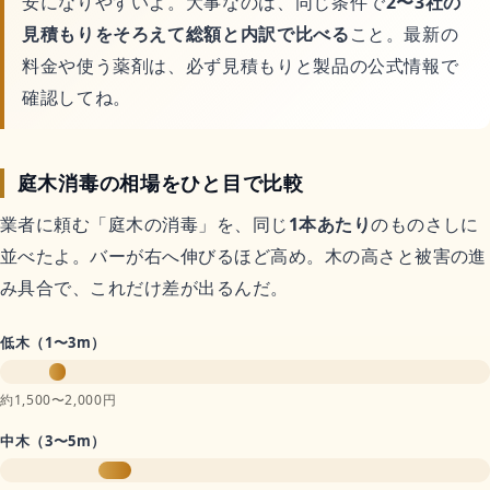
安になりやすいよ。大事なのは、同じ条件で
2〜3社の
見積もりをそろえて総額と内訳で比べる
こと。最新の
料金や使う薬剤は、必ず見積もりと製品の公式情報で
確認してね。
庭木消毒の相場をひと目で比較
業者に頼む「庭木の消毒」を、同じ
1本あたり
のものさしに
並べたよ。バーが右へ伸びるほど高め。木の高さと被害の進
み具合で、これだけ差が出るんだ。
低木（1〜3m）
約1,500〜2,000円
中木（3〜5m）