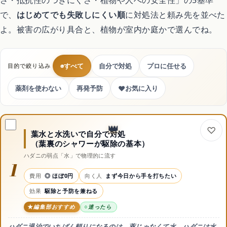
で、
はじめてでも失敗しにくい順
に対処法と頼み先を並べた
よ。被害の広がり具合と、植物が室内か庭かで選んでね。
◉
すべて
自分で対処
プロに任せる
目的で絞り込み
♥
薬剤を使わない
再発予防
お気に入り
葉水と水洗いで自分で対処
（葉裏のシャワーが駆除の基本）
ハダニの弱点「水」で物理的に流す
1
費用
◎ ほぼ0円
向く人
まず今日から手を打ちたい
効果
駆除と予防を兼ねる
編集部おすすめ
迷ったら
ハダニ退治でいちばん頼りになるのは、薬じゃなくて水。ハダニは
水