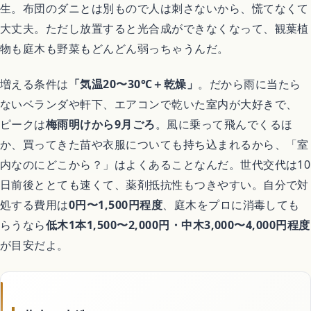
恋愛アニメ
生。布団のダニとは別もので人は刺さないから、慌てなくて
大丈夫。ただし放置すると光合成ができなくなって、観葉植
物も庭木も野菜もどんどん弱っちゃうんだ。
ゲーム
増える条件は
「気温20〜30℃＋乾燥」
。だから雨に当たら
ないベランダや軒下、エアコンで乾いた室内が大好きで、
Switchおすすめソフト
ピークは
梅雨明けから9月ごろ
。風に乗って飛んでくるほ
か、買ってきた苗や衣服についても持ち込まれるから、「室
内なのにどこから？」はよくあることなんだ。世代交代は10
暮らし
日前後ととても速くて、薬剤抵抗性もつきやすい。自分で対
処する費用は
0円〜1,500円程度
、庭木をプロに消毒しても
不用品回収
らうなら
低木1本1,500〜2,000円・中木3,000〜4,000円程度
が目安だよ。
ハウスクリーニング
引越し