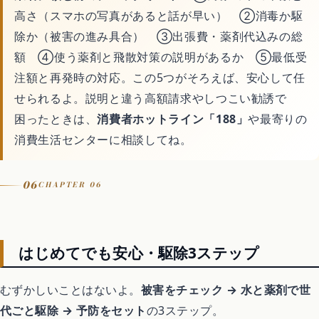
高さ（スマホの写真があると話が早い） ②消毒か駆
除か（被害の進み具合） ③出張費・薬剤代込みの総
額 ④使う薬剤と飛散対策の説明があるか ⑤最低受
注額と再発時の対応。この5つがそろえば、安心して任
せられるよ。説明と違う高額請求やしつこい勧誘で
困ったときは、
消費者ホットライン「188」
や最寄りの
消費生活センターに相談してね。
06
CHAPTER 06
はじめてでも安心・駆除3ステップ
むずかしいことはないよ。
被害をチェック → 水と薬剤で世
代ごと駆除 → 予防をセット
の3ステップ。