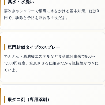
葉水・水洗い
霧吹きやシャワーで葉裏に水をかける基本対策。ほぼ0
害虫・害獣駆除
円で、駆除と予防を兼ねる主役だよ。
庭・外構
買取
気門封鎖タイプのスプレー
でんぷん・脂肪酸エステルなど食品成分由来で800〜
処分・回収
1,500円程度。窒息させる仕組みだから抵抗性がつきに
くいよ。
車・バイク・自転車
暮らしの代行サービス
殺ダニ剤（専用薬剤）