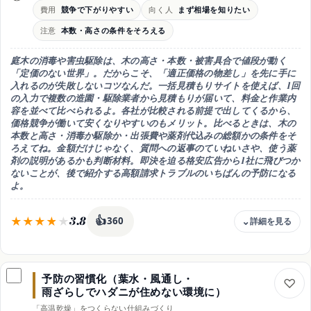
最低受注額・出張費の有無を確認
費用
競争で下がりやすい
向く人
まず相場を知りたい
コツ
注意
本数・高さの条件をそろえる
剪定や他の木とまとめて依頼
向き
庭木の消毒や害虫駆除は、木の高さ・本数・被害具合で値段が動く
高い木・本数が多い庭のお家
「定価のない世界」。だからこそ、
「適正価格の物差し」を先に手に
入れる
のが失敗しないコツなんだ。一括見積もりサイトを使えば、1回
の入力で複数の造園・駆除業者から見積もりが届いて、料金と作業内
容を並べて比べられるよ。各社が比較される前提で出してくるから、
価格競争が働いて安くなりやすい
のもメリット。比べるときは、
木の
本数と高さ・消毒か駆除か・出張費や薬剤代込みの総額か
の条件をそ
ろえてね。金額だけじゃなく、質問への返事のていねいさや、使う薬
剤の説明があるかも判断材料。即決を迫る格安広告から1社に飛びつか
ないことが、後で紹介する高額請求トラブルのいちばんの予防になる
よ。
3.8
👍
360
費用感
競争原理で下がりやすい
予防の習慣化（葉水・風通し・
強み
雨ざらしでハダニが住めない環境に）
相場の把握と比較が一度にできる
「高温乾燥」をつくらない仕組みづくり