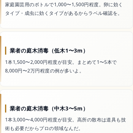
家庭園芸用のボトルで1,000〜1,500円程度。卵に効く
コスメ・美容
タイプ・成虫に効くタイプがあるからラベル確認を。
ドライヤー
日焼け止め
業者の庭木消毒（低木1〜3m）
1本1,500〜2,000円程度が目安。まとめて1〜5本で
シャンプー
8,000円〜2万円程度の例が多いよ。
スキンケア
業者の庭木消毒（中木3〜5m）
サイトマップ
1本3,000〜4,000円程度が目安。高所の散布は道具も技
術も必要だからプロの領域なんだ。