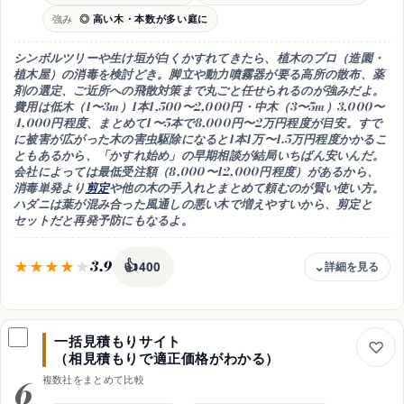
コツ
強み
◎ 高い木・本数が多い庭に
新入り苗は数日隔離してから合流
向き
シンボルツリーや生け垣が白くかすれてきたら、植木のプロ（造園・
観葉植物が並んでいるお家
植木屋）の消毒を検討どき。
脚立や動力噴霧器が要る高所の散布、薬
剤の選定、ご近所への飛散対策まで丸ごと任せられる
のが強みだよ。
費用は
低木（1〜3m）1本1,500〜2,000円・中木（3〜5m）3,000〜
4,000円程度
、まとめて1〜5本で8,000円〜2万円程度が目安。すで
に被害が広がった木の害虫駆除になると1本1万〜1.5万円程度かかるこ
ともあるから、
「かすれ始め」の早期相談が結局いちばん安い
んだ。
会社によっては最低受注額（8,000〜12,000円程度）があるから、
消毒単発より
剪定
や他の木の手入れとまとめて頼むのが賢い使い方。
ハダニは葉が混み合った風通しの悪い木で増えやすいから、剪定と
セットだと再発予防にもなるよ。
3.9
👍
400
費用感
低木1,500〜2,000円・中木3,000〜4,000円程度/本
一括見積もりサイト
強み
（相見積もりで適正価格がわかる）
高所散布・薬剤選定・飛散対策までお任せ
6
複数社をまとめて比較
注意