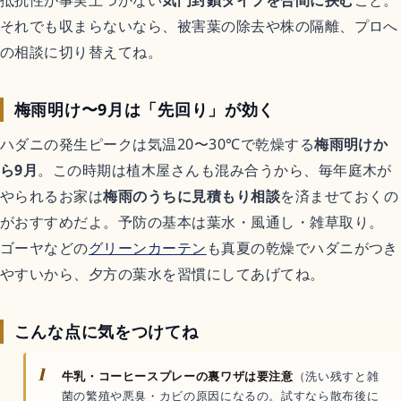
それでも収まらないなら、被害葉の除去や株の隔離、プロへ
の相談に切り替えてね。
梅雨明け〜9月は「先回り」が効く
ハダニの発生ピークは気温20〜30℃で乾燥する
梅雨明けか
ら9月
。この時期は植木屋さんも混み合うから、毎年庭木が
やられるお家は
梅雨のうちに見積もり相談
を済ませておくの
がおすすめだよ。予防の基本は葉水・風通し・雑草取り。
ゴーヤなどの
グリーンカーテン
も真夏の乾燥でハダニがつき
やすいから、夕方の葉水を習慣にしてあげてね。
こんな点に気をつけてね
1
牛乳・コーヒースプレーの裏ワザは要注意
（洗い残すと雑
菌の繁殖や悪臭・カビの原因になるの。試すなら散布後に