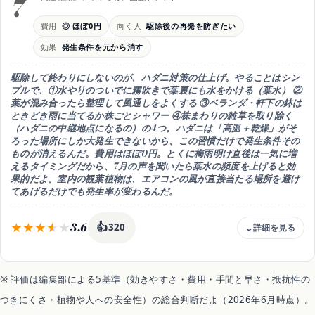
7
注意
本数・高さ・総額の条件をそろえる
費用
◎ ほぼ0円
向く人
駆除後の再発を防ぎたい
コツ
効果
発生条件を元から消す
総額と内訳で2〜3社を比較
向き
駆除して終わりにしないのが、ハダニ対策の仕上げ。やることはシン
まず相場を知りたい人
プルで、
①水やりのついでに霧吹きで葉裏にも水をかける（葉水） ②
葉が混み合ったら整理して風通しをよくする ③ベランダ・軒下の鉢は
ときどき雨に当てるか株ごとシャワー ④株まわりの雑草を取り除く
（ハダニの中継地点になるの）
の4つ。ハダニは「高温＋乾燥」がそ
ろった場所にしか大発生できないから、
この習慣だけで発生条件その
ものが消える
んだ。費用はほぼ0円。とくに梅雨明け直後は一気に増
えるタイミングだから、
7月の声を聞いたら葉水の頻度を上げる
と効
果的だよ。室内の観葉植物は、エアコンの風が直接当たる場所を避け
てあげるだけでも発生率が変わるんだ。
3.6
👍
320
費用感
ほぼ0円
※ 評価は編集部による5基準（効きやすさ・費用・手間と早さ・抵抗性の
強み
つきにくさ・植物や人への安全性）の総合判断だよ（2026年6月時点）。
発生条件（高温乾燥）を元から消す