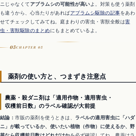
ニじゃなくて
アブラムシの可能性が高い
よ。対策も使う薬剤
も違うから、心当たりがあれば
アブラムシ駆除の記事
をあわ
せてチェックしてみてね。庭まわりの害虫・害獣全般は
害
虫・害獣駆除のまとめ
にもまとめているよ。
05
CHAPTER 05
薬剤の使い方と、つまずき注意点
農薬・殺ダニ剤は「適用作物・適用害虫・
収穫前日数」のラベル確認が大前提
結論：
市販の薬剤を使うときは、
ラベルの適用害虫に「ハダ
ニ」が載っているか、使いたい植物（作物）に使えるか、野
菜なら収穫前日数はどれだけか
を必ず確認してね。農薬はラ