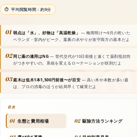
動画生成AI
平均閲覧時間：約9分
音声読み上げAI
01
弱点は「水」、好物は「高温乾燥」
— 梅雨明け〜9月の乾いた
ベランダ・室内がピーク。葉裏の水やりが攻守両方の基本だよ
文字起こしAI
02
同じ薬の連用はNG
— 世代交代が10日前後と速くて薬剤抵抗性
がつきやすいの。系統を変えるローテーションが鉄則だよ
音楽生成AI
03
庭木は低木1本1,500円前後〜が目安
— 高い木や本数が多い庭
資料・文書AI
は、プロの消毒のほうが結局早くて確実だよ
目次
動画
01
02
生態と費用相場
駆除方法ランキング
フラッシュモブ