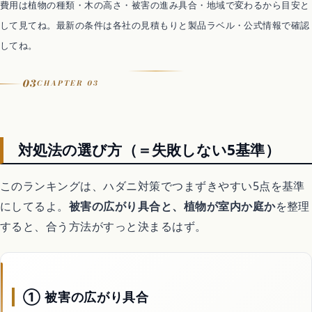
費用は植物の種類・木の高さ・被害の進み具合・地域で変わるから目安と
注意
今いるハダニには効かない・駆除と併用
して見てね。最新の条件は各社の見積もりと製品ラベル・公式情報で確認
コツ
してね。
梅雨明けから葉水の頻度を上げる
向き
03
CHAPTER 03
駆除後の再発を防ぎたい人
対処法の選び方（＝失敗しない5基準）
このランキングは、ハダニ対策でつまずきやすい5点を基準
にしてるよ。
被害の広がり具合と、植物が室内か庭か
を整理
すると、合う方法がすっと決まるはず。
① 被害の広がり具合