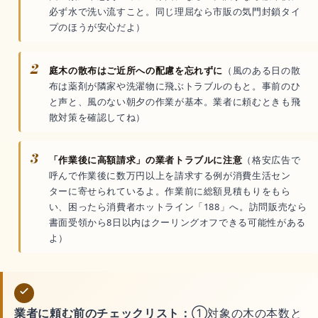
必ず水で洗い流すこと。同じ理屈なら市販の気門封鎖タイ
プのほうが安心だよ）
2
庭木の散布はご近所への配慮を忘れずに
（風のある日の散
布は薬剤が隣家や洗濯物に飛ぶトラブルのもと。事前のひ
と声と、風のない朝夕の作業が基本。業者に頼むときも飛
散対策を確認してね）
3
「作業後に高額請求」の業者トラブルに注意
（格安広告で
呼んで作業後に数万円以上を請求する例が消費生活セン
ターに寄せられているよ。作業前に総額見積もりをもら
い、困ったら消費者ホットライン「188」へ。訪問販売なら
書面受領から8日以内はクーリングオフできる可能性がある
よ）
業者に頼む前のチェックリスト：
①対象の木の本数と