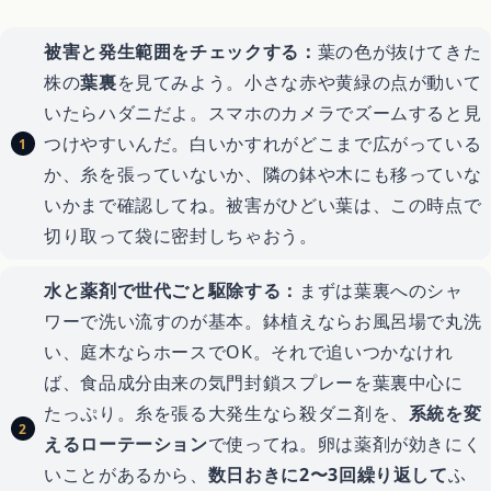
被害と発生範囲をチェックする：
葉の色が抜けてきた
株の
葉裏
を見てみよう。小さな赤や黄緑の点が動いて
いたらハダニだよ。スマホのカメラでズームすると見
つけやすいんだ。白いかすれがどこまで広がっている
か、糸を張っていないか、隣の鉢や木にも移っていな
いかまで確認してね。被害がひどい葉は、この時点で
切り取って袋に密封しちゃおう。
水と薬剤で世代ごと駆除する：
まずは葉裏へのシャ
ワーで洗い流すのが基本。鉢植えならお風呂場で丸洗
い、庭木ならホースでOK。それで追いつかなけれ
ば、食品成分由来の気門封鎖スプレーを葉裏中心に
たっぷり。糸を張る大発生なら殺ダニ剤を、
系統を変
えるローテーション
で使ってね。卵は薬剤が効きにく
いことがあるから、
数日おきに2〜3回繰り返して
ふ