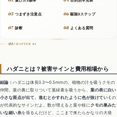
03
04
選び方5基準
目的別早見表
Let It Go
05
06
つまずき注意点
駆除3ステップ
07
08
音楽カバー動画
診断
よくある質問
01
CHAPTER 01
アニメ
ハダニとは？被害サインと費用相場から
歴代アニメランキング
結論：
ハダニは体長0.3〜0.5mmの、植物の汁を吸うクモの
アニメ映画
仲間。葉の裏に取りついて葉緑素を吸うから、
葉の表に白い
小さな斑点が出て、進むとかすれたように色が抜けていく
の
異世界転生アニメ
が代表的なサインだよ。数が増えると葉や枝に
クモの巣みた
いな細い糸
を張るんだけど、ここまで来たらかなりの大発